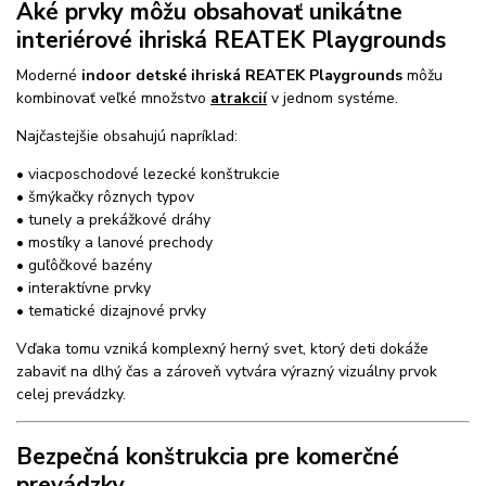
Aké prvky môžu obsahovať unikátne
interiérové ihriská REATEK Playgrounds
Moderné
indoor detské ihriská REATEK Playgrounds
môžu
kombinovať veľké množstvo
atrakcií
v jednom systéme.
Najčastejšie obsahujú napríklad:
• viacposchodové lezecké konštrukcie
• šmýkačky rôznych typov
• tunely a prekážkové dráhy
• mostíky a lanové prechody
• guľôčkové bazény
• interaktívne prvky
• tematické dizajnové prvky
Vďaka tomu vzniká komplexný herný svet, ktorý deti dokáže
zabaviť na dlhý čas a zároveň vytvára výrazný vizuálny prvok
celej prevádzky.
Bezpečná konštrukcia pre komerčné
prevádzky