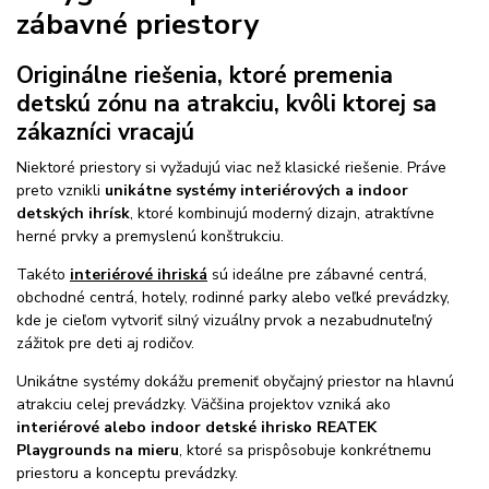
zábavné priestory
Originálne riešenia, ktoré premenia
detskú zónu na atrakciu, kvôli ktorej sa
zákazníci vracajú
Niektoré priestory si vyžadujú viac než klasické riešenie. Práve
preto vznikli
unikátne systémy interiérových a indoor
detských ihrísk
, ktoré kombinujú moderný dizajn, atraktívne
herné prvky a premyslenú konštrukciu.
Takéto
interiérové ihriská
sú ideálne pre zábavné centrá,
obchodné centrá, hotely, rodinné parky alebo veľké prevádzky,
kde je cieľom vytvoriť silný vizuálny prvok a nezabudnuteľný
zážitok pre deti aj rodičov.
Unikátne systémy dokážu premeniť obyčajný priestor na hlavnú
atrakciu celej prevádzky. Väčšina projektov vzniká ako
interiérové alebo indoor detské ihrisko REATEK
Playgrounds na mieru
, ktoré sa prispôsobuje konkrétnemu
priestoru a konceptu prevádzky.