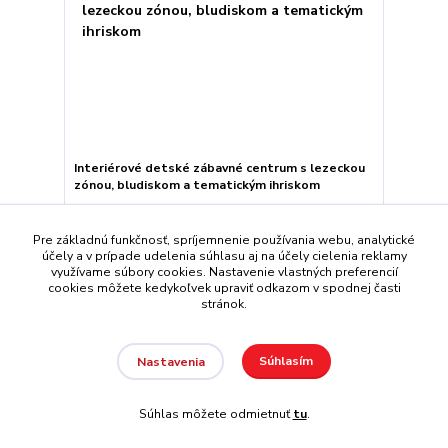
Interiérové detské zábavné centrum s lezeckou
zónou, bludiskom a tematickým ihriskom
Pre základnú funkčnosť, spríjemnenie používania webu, analytické
Detail
účely a v prípade udelenia súhlasu aj na účely cielenia reklamy
využívame súbory cookies. Nastavenie vlastných preferencií
cookies môžete kedykoľvek upraviť odkazom v spodnej časti
stránok.
Súhlasím
Nastavenia
Súhlas môžete odmietnuť
tu
.