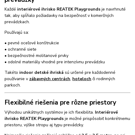
Každé
interiérové ihrisko REATEK Playgrounds
je navrhnuté
tak, aby spĺňalo požiadavky na bezpečnosť v komerčných
prevádzkach.
Používajú sa:
• pevné oceľové konštrukcie
• ochranné siete
• bezpečnostné molitanové prvky
• odolné materiály vhodné pre intenzívnu prevádzku
Takéto
indoor detské ihriská
sú určené pre každodenné
používanie v
zábavných centrách
,
hoteloch
či rodinných
parkoch.
Flexibilné riešenia pre rôzne priestory
Výhodou unikátnych systémov je ich flexibilita.
Interiérové
ihrisko REATEK Playgrounds
je možné prispôsobiť konkrétnemu
priestoru, výške stropu aj typu prevádzky.