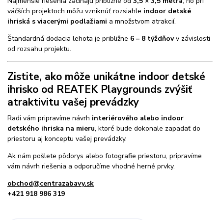
Najmenšie riešenia začínajú približne od
3,5 × 3,5 metra
, no pri
väčších projektoch môžu vzniknúť rozsiahle
indoor detské
ihriská s viacerými podlažiami
a množstvom atrakcií.
Štandardná dodacia lehota je približne
6 – 8 týždňov
v závislosti
od rozsahu projektu.
Zistite, ako môže unikátne indoor detské
ihrisko od REATEK Playgrounds zvýšiť
atraktivitu vašej prevádzky
Radi vám pripravíme návrh
interiérového alebo indoor
detského ihriska na mieru
, ktoré bude dokonale zapadať do
priestoru aj konceptu vašej prevádzky.
Ak nám pošlete pôdorys alebo fotografie priestoru, pripravíme
vám návrh riešenia a odporučíme vhodné herné prvky.
obchod@centrazabavy.sk
+421 918 986 319