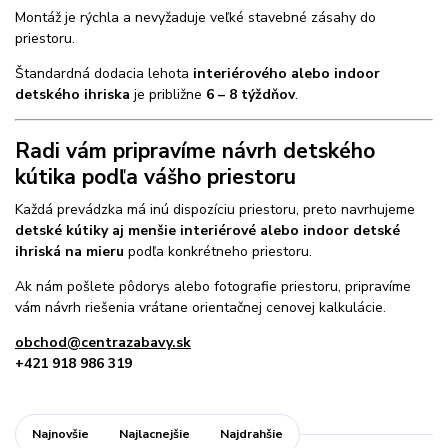
Montáž je rýchla a nevyžaduje veľké stavebné zásahy do
priestoru.
Štandardná dodacia lehota
interiérového alebo indoor
detského ihriska
je približne
6 – 8 týždňov
.
Radi vám pripravíme návrh detského
kútika podľa vášho priestoru
Každá prevádzka má inú dispozíciu priestoru, preto navrhujeme
detské kútiky aj menšie interiérové alebo indoor detské
ihriská na mieru
podľa konkrétneho priestoru.
Ak nám pošlete pôdorys alebo fotografie priestoru, pripravíme
vám návrh riešenia vrátane orientačnej cenovej kalkulácie.
obchod@centrazabavy.sk
+421 918 986 319
Najnovšie
Najlacnejšie
Najdrahšie