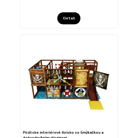
Detail
Pirátske interiérové ihrisko so šmýkačkou a
dobrodružným dizajnom