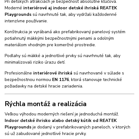
Pri detských atrakciách je bezpečnosť absolútne kľúčová.
Moderné
interiérové aj indoor detské ihriská REATEK
Playgrounds
sú navrhnuté tak, aby vydržali každodenné
intenzívne používanie.
Konštrukcia je vyrábaná ako prefabrikovaný panelový systém
potiahnutý mäkkými bezpečnostnými penami a odolným
materiálom vhodným pre komerčné prostredie.
Podlahy sú mäkké a jednotlivé prvky sú navrhnuté tak, aby
minimalizovali riziko úrazu detí.
Profesionálne
interiérové ihriská
sú navrhované v súlade s
bezpečnostnou normou
EN 1176
, ktorá stanovuje technické
požiadavky na detské hracie zariadenia.
Rýchla montáž a realizácia
Veľkou výhodou moderných riešení je jednoduchá montáž.
Indoor detské ihrisko alebo detský kútik od REATEK
Playgrounds
je dodaný v prefabrikovaných paneloch, v ktorých
sú už zabudované jednotlivé hracie prvky.