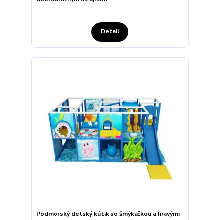
Detail
Podmorský detský kútik so šmýkačkou a hravými