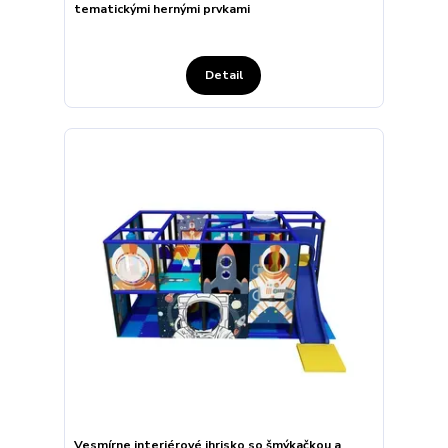
tematickými hernými prvkami
Detail
Vesmírne interiérové ihrisko so šmýkačkou a