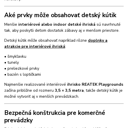
Aké prvky môže obsahovať detský kútik
Menšie
interiérové alebo indoor detské ihriská
sú navrhnuté
tak, aby poskytli deťom dostatok zábavy aj v menšom priestore.
Detský kútik môže obsahovať napríklad rôzne
doplnky a
atrakcie pre interiérové ihriská
:
• šmykľavku
• tunely
• preliezkové prvky
• bazén s loptičkami
Najmenšie realizované interiérové
ihrisko REATEK Playgrounds
začína približne od rozmeru
3,5 × 3,5 metra
, takže detský kútik je
možné vytvoriť aj v menších prevádzkach.
Bezpečná konštrukcia pre komerčné
prevádzky