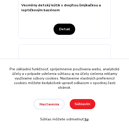
Vesmírny detský kútik s dvojitou šmýkačkou a
loptičkovým bazénom
Detail
Pre základnú funkčnosť, spríjemnenie používania webu, analytické
účely a v prípade udelenia súhlasu aj na účely cielenia reklamy
využívame súbory cookies. Nastavenie vlastných preferencií
cookies môžete kedykoľvek upraviť odkazom v spodnej časti
stránok.
Súhlasím
Nastavenia
Súhlas môžete odmietnuť
tu
.