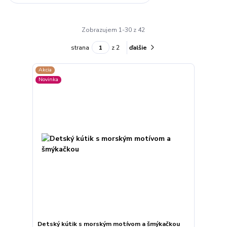
Zobrazujem 1-30 z 42
strana
z 2
ďalšie
Akcia
Novinka
Detský kútik s morským motívom a šmýkačkou