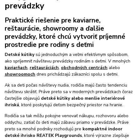
prevádzky
Praktické riešenie pre kaviarne,
reštaurácie, showroomy a ďalšie
prevádzky, ktoré chcú vytvoriť príjemné
prostredie pre rodiny s deťmi
Detské kútiky
sú jednoduchým a veľmi efektívnym spôsobom,
ako spríjemniť návštevu prevádzky rodinám s deťmi. V mnohých
kaviarňach
,
reštauráciách
,
obchodných centrách
alebo
showroomoch
dnes prichádzajú zákazníci spolu s deťmi.
Ak sa deti počas návštevy nudia, rodičia majú často tendenciu
návštevu skrátiť. Práve preto sa v moderných prevádzkach čoraz
častejšie objavujú
detské kútiky alebo menšie interiérové
ihriská
, ktoré poskytujú deťom bezpečný priestor na hranie.
Rodičia sa tak môžu pokojne venovať nákupu, rozhovoru alebo
oddychu, zatiaľ čo deti majú zábavu priamo v prevádzke. Práve
preto sa mnohé podniky rozhodujú pre
kompaktné indoor
detské ihrisko REATEK Playgrounds
, ktoré výrazne zlepšuje