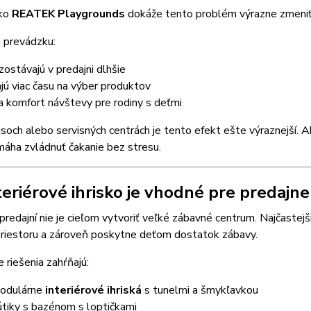
sko
REATEK Playgrounds
dokáže tento problém výrazne zmeniť
 prevádzku:
 zostávajú v predajni dlhšie
ajú viac času na výber produktov
a komfort návštevy pre rodiny s deťmi
soch alebo servisných centrách je tento efekt ešte výraznejší. Ak
áha zvládnuť čakanie bez stresu.
teriérové ihrisko je vhodné pre predajne
predajní nie je cieľom vytvoriť veľké zábavné centrum. Najčaste
riestoru a zároveň poskytne deťom dostatok zábavy.
e riešenia zahŕňajú:
modulárne
interiérové ihriská
s tunelmi a šmykľavkou
útiky s bazénom s loptičkami