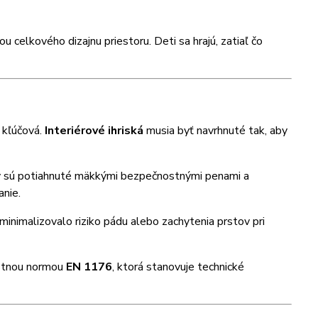
elkového dizajnu priestoru. Deti sa hrajú, zatiaľ čo
 kľúčová.
Interiérové ihriská
musia byť navrhnuté tak, aby
ely sú potiahnuté mäkkými bezpečnostnými penami a
anie.
inimalizovalo riziko pádu alebo zachytenia prstov pri
ostnou normou
EN 1176
, ktorá stanovuje technické