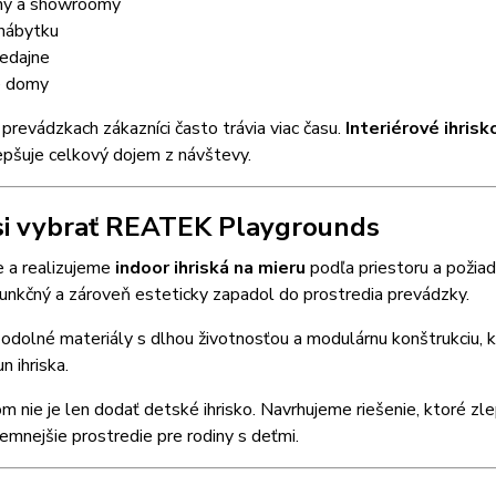
ny a showroomy
 nábytku
redajne
é domy
prevádzkach zákazníci často trávia viac času.
Interiérové ihri
epšuje celkový dojem z návštevy.
si vybrať REATEK Playgrounds
 a realizujeme
indoor ihriská na mieru
podľa priestoru a požiad
funkčný a zároveň esteticky zapadol do prostredia prevádzky.
odolné materiály s dlhou životnosťou a modulárnu konštrukciu,
n ihriska.
m nie je len dodať detské ihrisko. Navrhujeme riešenie, ktoré z
íjemnejšie prostredie pre rodiny s deťmi.