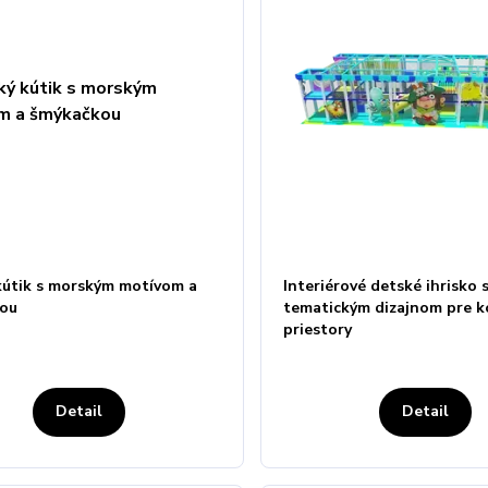
kútik s morským motívom a
Interiérové detské ihrisko 
kou
tematickým dizajnom pre 
priestory
Detail
Detail