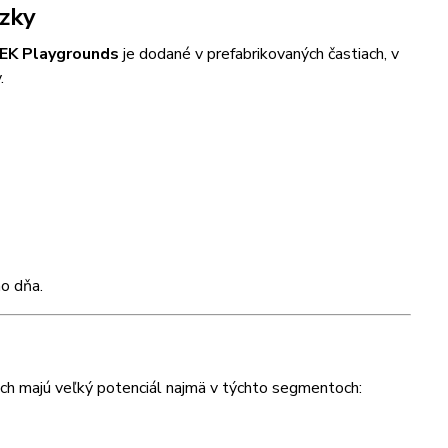
zky
TEK Playgrounds
je dodané v prefabrikovaných častiach, v
.
ho dňa.
ach majú veľký potenciál najmä v týchto segmentoch: