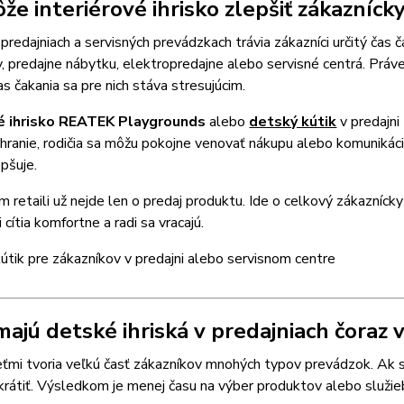
že interiérové ihrisko zlepšiť zákazníck
redajniach a servisných prevádzkach trávia zákazníci určitý čas 
predajne nábytku, elektropredajne alebo servisné centrá. Práve 
as čakania sa pre nich stáva stresujúcim.
vé ihrisko REATEK Playgrounds
alebo
detský kútik
v predajni
 hranie, rodičia sa môžu pokojne venovať nákupu alebo komunikác
pšuje.
retaili už nejde len o predaj produktu. Ide o celkový zákaznícky
 cítia komfortne a radi sa vracajú.
majú detské ihriská v predajniach čoraz
ťmi tvoria veľkú časť zákazníkov mnohých typov prevádzok. Ak sa
krátiť. Výsledkom je menej času na výber produktov alebo služie