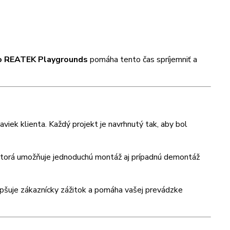
sko REATEK Playgrounds
pomáha tento čas spríjemniť a
aviek klienta. Každý projekt je navrhnutý tak, aby bol
 ktorá umožňuje jednoduchú montáž aj prípadnú demontáž
lepšuje zákaznícky zážitok a pomáha vašej prevádzke