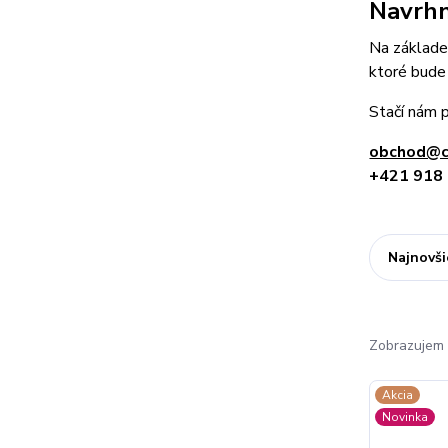
Navrhn
Na základe
ktoré bude 
Stačí nám p
obchod@c
+421 918
Najnovši
Zobrazujem 
Akcia
Novinka