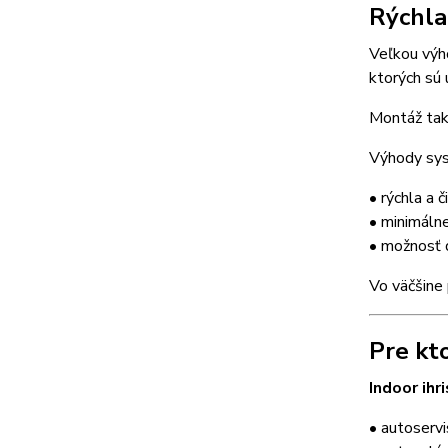
Rýchla
Veľkou vý
ktorých sú
Montáž tak
Výhody sy
• rýchla a 
• minimáln
• možnosť 
Vo väčšine
Pre kt
Indoor ih
• autoservi