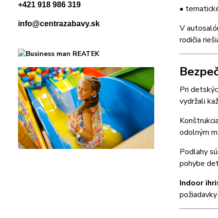
+421 918 986 319
• tematick
info@centrazabavy.sk
V autosaló
rodičia rie
Bezpeč
Pri detský
vydržali ka
Konštrukci
odolným mat
Podlahy sú 
pohybe det
Indoor ih
požiadavky 