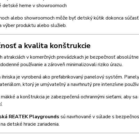
é detské herne v showroomoch
noch alebo showroomoch môže byť detský kútik dokonca súčasťou c
šia výber produktu alebo služieb.
nosť a kvalita konštrukcie
ch atrakciách v komerčných prevádzkach je bezpečnosť absolútne
ždodenné používanie a zároveň minimalizovali riziko úrazu.
a ihriska je vyrobená ako prefabrikovaný panelový systém. Pan
eriálom, ktorý je umývateľný a navrhnutý pre intenzívne použív
mäkké a konštrukcia je zabezpečená ochrannými sieťami, aby sa m
í.
riská REATEK Playgrounds
sú navrhované v súlade s bezpečn
na detské hracie zariadenia.