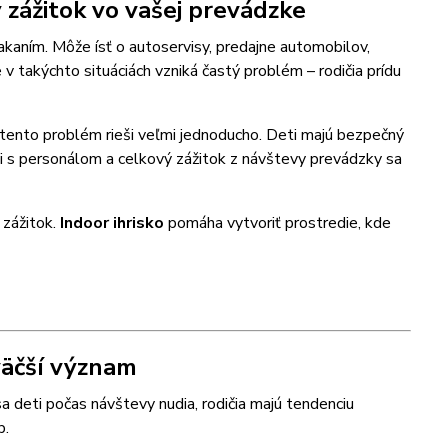
y zážitok vo vašej prevádzke
čakaním. Môže ísť o autoservisy, predajne automobilov,
v takýchto situáciách vzniká častý problém – rodičia prídu
 tento problém rieši veľmi jednoducho. Deti majú bezpečný
ii s personálom a celkový zážitok z návštevy prevádzky sa
 zážitok.
Indoor ihrisko
pomáha vytvoriť prostredie, kde
 väčší význam
 deti počas návštevy nudia, rodičia majú tendenciu
b.