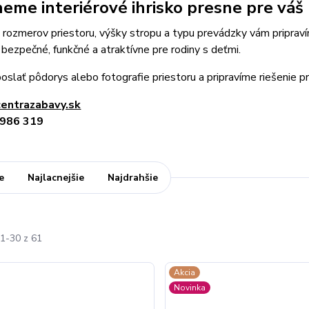
eme interiérové ihrisko presne pre váš 
 rozmerov priestoru, výšky stropu a typu prevádzky vám priprav
bezpečné, funkčné a atraktívne pre rodiny s deťmi.
oslať pôdorys alebo fotografie priestoru a pripravíme riešenie 
entrazabavy.sk
 986 319
e
Najlacnejšie
Najdrahšie
1-30 z 61
Akcia
Novinka