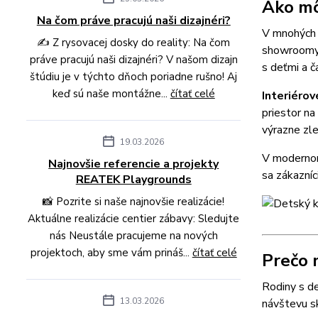
Ako mô
Na čom práve pracujú naši dizajnéri?
V mnohých p
✍️ Z rysovacej dosky do reality: Na čom
showroomy, 
práve pracujú naši dizajnéri? V našom dizajn
s deťmi a č
štúdiu je v týchto dňoch poriadne rušno! Aj
keď sú naše montážne...
čítať celé
Interiéro
priestor na
výrazne zle
19.03.2026
V modernom 
Najnovšie referencie a projekty
sa zákazníci
REATEK Playgrounds
📸 Pozrite si naše najnovšie realizácie!
Aktuálne realizácie centier zábavy: Sledujte
nás Neustále pracujeme na nových
projektoch, aby sme vám prináš...
čítať celé
Prečo 
Rodiny s de
13.03.2026
návštevu s