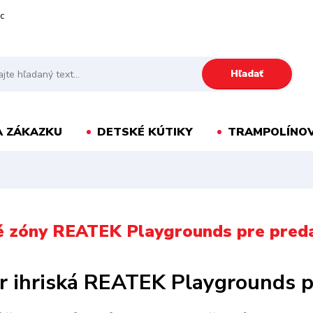
c
Hľadať
A ZÁKAZKU
DETSKÉ KÚTIKY
TRAMPOLÍNOV
 zóny REATEK Playgrounds pre preda
r ihriská REATEK Playgrounds pr