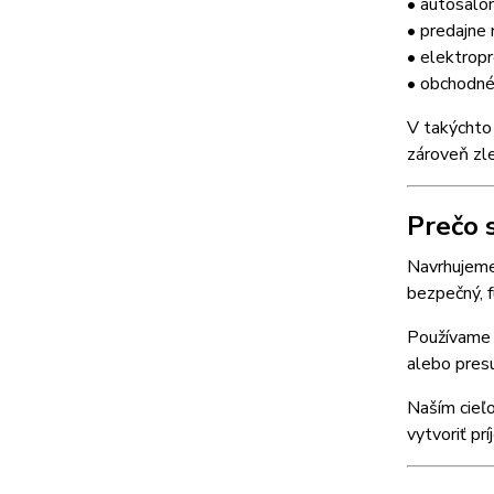
• autosaló
• predajne
• elektrop
• obchodn
V takýchto 
zároveň zl
Prečo 
Navrhujeme
bezpečný, 
Používame 
alebo presu
Naším cieľo
vytvoriť pr