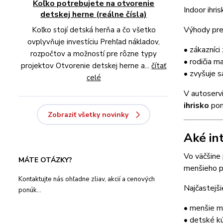
Koľko potrebujete na otvorenie
Indoor ihri
detskej herne (reálne čísla)
Výhody pre
Koľko stojí detská herňa a čo všetko
ovplyvňuje investíciu Prehľad nákladov,
• zákazníci
rozpočtov a možností pre rôzne typy
• rodičia m
projektov Otvorenie detskej herne a...
čítať
• zvyšuje s
celé
V autoservi
ihrisko
pom
Zobraziť všetky novinky
Aké in
Vo väčšine 
MÁTE OTÁZKY?
menšieho p
Kontaktujte nás ohľadne zliav, akcií a cenových
Najčastejši
ponúk...
• menšie 
• detské k