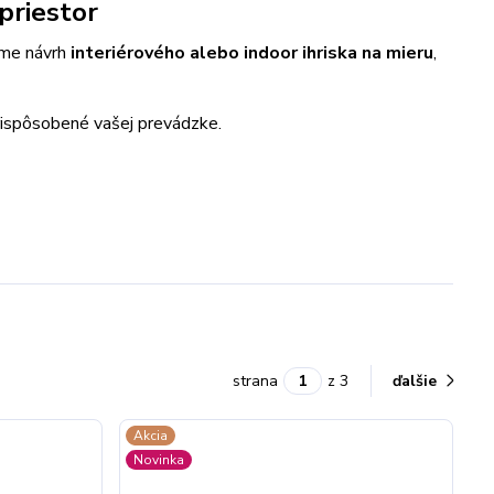
priestor
íme návrh
interiérového alebo indoor ihriska na mieru
,
prispôsobené vašej prevádzke.
strana
z 3
ďalšie
Akcia
Novinka