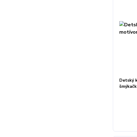
Detský 
šmýkač