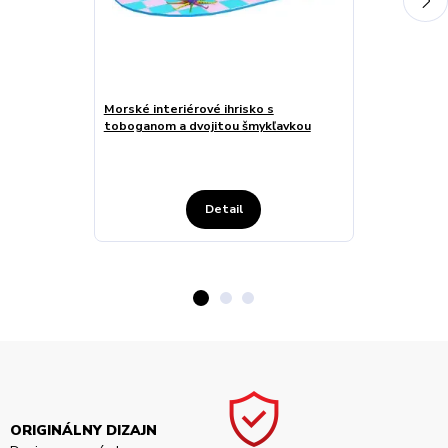
Morské interiérové ihrisko s
Zážitkové inte
toboganom a dvojitou šmykľavkou
toboganom, t
zónou
Detail
ORIGINÁLNY DIZAJN