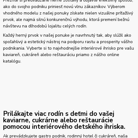
Prezrite si predvádzané herné zostavy a objavte efektívny spôsob,
ako do svojho podniku priniesť novú vlnu zákazníkov. Výberom
vhodného modelu z našej ponuky získate nielen vizuálne príťažlivý
prvok, ale najmä silnú konkurenčnú výhodu, ktorá premení bežnú
návštevu na dlhodobú lojalitu celých rodín.
Každý herný prvok v našej ponuke je navrhnutý tak, aby slúžil ako
spoľahlivý a estetický nástroj na podporu rastu a prosperity vášho
podnikania. Vyberte si to najvhodnejšie interiérové ihrisko pre vašu
kaviareň, cukráreň alebo reštauráciu priamo z nášho online
katalógu.
Prilákajte viac rodín s deťmi do vašej
kaviarne, cukrárne alebo reštaurácie
pomocou interiérového detského ihriska.
Ak prevádzkujete gastro podnik, rodinný hotel či cukráreň, naša