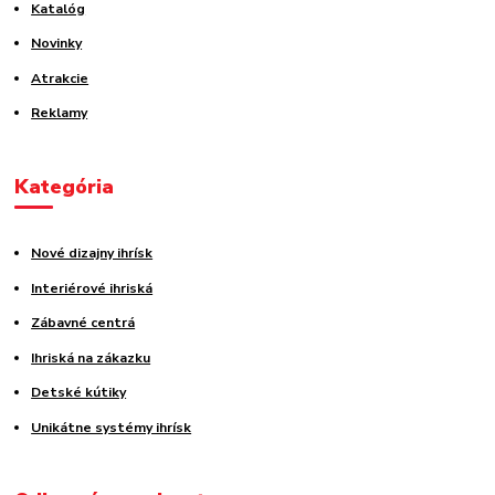
Katalóg
Novinky
Atrakcie
Reklamy
Kategória
Nové dizajny ihrísk
Interiérové ihriská
Zábavné centrá
Ihriská na zákazku
Detské kútiky
Unikátne systémy ihrísk