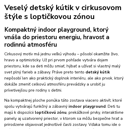
Veselý detský kútik v cirkusovom
štýle s loptičkovou zónou
Kompaktný indoor playground, ktorý
vnáša do priestoru energiu, hravosť a
rodinnú atmosféru
Cirkusový motív má jednu veľkú výhodu – pôsobí okamžite živo,
hravo a optimisticky. Už pri prvom pohľade vytvára dojem
priestoru, kde sa deti môžu smiať, hýbať a užívať si vlastný malý
svet plný farieb a zábavy. Práve preto tento
detský kútik
nepôsobí len ako praktický doplnok interiéru, ale ako prvok, ktorý
dokáže zmeniť celkovú atmosféru prevádzky a urobiť ju
prívetivejšou pre rodiny s deťmi.
Na kompaktnej ploche ponúka táto zostava viacero aktivít, ktoré
spolu vytvárajú funkčný a zábavný
indoor playground
. Deti tu
majú k dispozícii
loptičkovú zónu
, prekážkové prvky, interaktívne
panely aj uzatvorený priestor, v ktorom sa môžu bezpečne hrať a
prirodzene objavovať jednotlivé časti zostavy. Vďaka tomu ide o