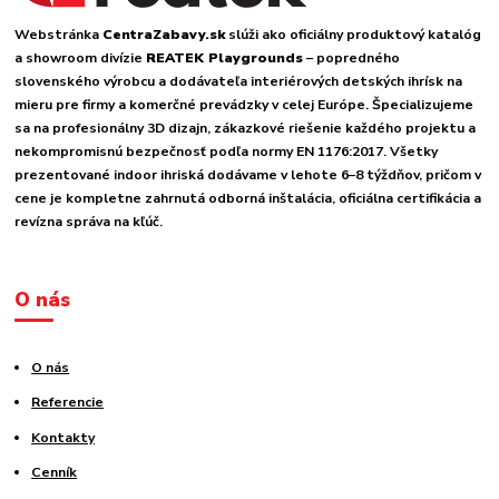
Webstránka
CentraZabavy.sk
slúži ako oficiálny produktový katalóg
a showroom divízie
REATEK Playgrounds
– popredného
slovenského výrobcu a dodávateľa interiérových detských ihrísk na
mieru pre firmy a komerčné prevádzky v celej Európe. Špecializujeme
sa na profesionálny 3D dizajn, zákazkové riešenie každého projektu a
nekompromisnú bezpečnosť podľa normy EN 1176:2017. Všetky
prezentované indoor ihriská dodávame v lehote 6–8 týždňov, pričom v
cene je kompletne zahrnutá odborná inštalácia, oficiálna certifikácia a
revízna správa na kľúč.
O nás
O nás
Referencie
Kontakty
Cenník