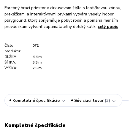
Farebný hrací priestor v cirkusovom štýle s loptičkovou zónou,
prekážkami a interaktívnymi prvkami vytvára veselý indoor
playground, ktorý spríjemňuje pobyt rodín a pomáha menším
prevádzkam vytvoriť zapamätateľný detský kútik.
celý popis
Číslo
072
produktu:
DĹŽKA:
4,4 m
ŠÍRKA:
3,3 m
VÝŠKA:
2,5 m
Kompletné špecifikácie
Súvisiaci tovar
3
Kompletné špecifikácie