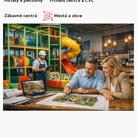
Hotely a penzióny
Fitness centrá a CVČ
Zábavné centrá
Mestá a obce