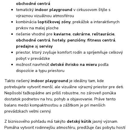
obchodné centrá
tematický
indoor playground
v cirkusovom štýle s
výraznou vizuálnou atmosférou
kombinácia
loptičkovej zóny
, prekážok a interaktívnych
prvkov na malej ploche
riešenie vhodné pre
kaviarne
,
cukrárne
,
reštaurácie
,
obchodné centrá
,
hotely
,
penzióny
,
fitness centrá
,
predajne
aj
servisy
priestor, ktorý zvyšuje komfort rodín a spríjemňuje celkový
pobyt v prevádzke
možnosť navrhnúť
detské ihrisko na mieru
podľa
dispozície a typu priestoru
Takto riešený
indoor playground
je ideálny tam, kde
potrebujete vytvoriť menší, ale vizuálne výrazný priestor pre deti.
Nepôsobí ťažkopádne ani príliš robustne, no zároveň ponúka
dostatok podnetov na hru, pohyb a objavovanie. Práve tento
balans medzi kompaktnosťou a zážitkom je pri menších
prevádzkach veľmi cenný.
Z biznisového pohľadu má takýto
detský kútik
jasný význam.
Pomáha vytvoriť rodinnejšiu atmosféru, predlžuje čas pobytu hostí