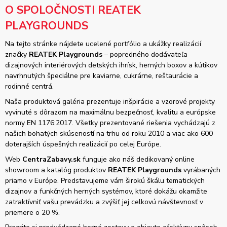
O SPOLOČNOSTI REATEK
PLAYGROUNDS
Na tejto stránke nájdete ucelené portfólio a ukážky realizácií
značky
REATEK Playgrounds
– popredného dodávateľa
dizajnových interiérových detských ihrísk, herných boxov a kútikov
navrhnutých špeciálne pre kaviarne, cukrárne, reštaurácie a
rodinné centrá.
Naša produktová galéria prezentuje inšpirácie a vzorové projekty
vyvinuté s dôrazom na maximálnu bezpečnosť, kvalitu a európske
normy EN 1176:2017. Všetky prezentované riešenia vychádzajú z
našich bohatých skúseností na trhu od roku 2010 a viac ako 600
doterajších úspešných realizácií po celej Európe.
Web
CentraZabavy.sk
funguje ako náš dedikovaný online
showroom a katalóg produktov
REATEK Playgrounds
vyrábaných
priamo v Európe. Predstavujeme vám širokú škálu tematických
dizajnov a funkčných herných systémov, ktoré dokážu okamžite
zatraktívniť vašu prevádzku a zvýšiť jej celkovú návštevnosť v
priemere o 20 %.