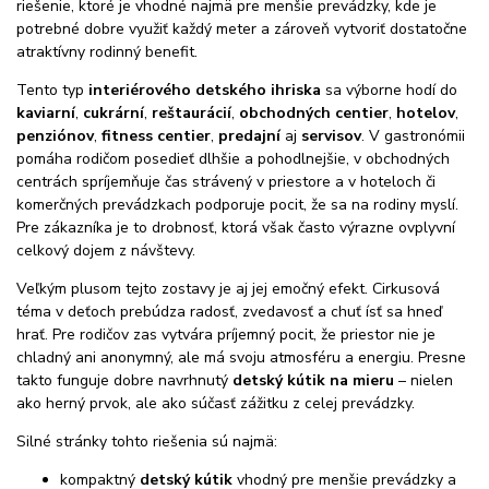
riešenie, ktoré je vhodné najmä pre menšie prevádzky, kde je
potrebné dobre využiť každý meter a zároveň vytvoriť dostatočne
atraktívny rodinný benefit.
Tento typ
interiérového detského ihriska
sa výborne hodí do
kaviarní
,
cukrární
,
reštaurácií
,
obchodných centier
,
hotelov
,
penziónov
,
fitness centier
,
predajní
aj
servisov
. V gastronómii
pomáha rodičom posedieť dlhšie a pohodlnejšie, v obchodných
centrách spríjemňuje čas strávený v priestore a v hoteloch či
komerčných prevádzkach podporuje pocit, že sa na rodiny myslí.
Pre zákazníka je to drobnosť, ktorá však často výrazne ovplyvní
celkový dojem z návštevy.
Veľkým plusom tejto zostavy je aj jej emočný efekt. Cirkusová
téma v deťoch prebúdza radosť, zvedavosť a chuť ísť sa hneď
hrať. Pre rodičov zas vytvára príjemný pocit, že priestor nie je
chladný ani anonymný, ale má svoju atmosféru a energiu. Presne
takto funguje dobre navrhnutý
detský kútik na mieru
– nielen
ako herný prvok, ale ako súčasť zážitku z celej prevádzky.
Silné stránky tohto riešenia sú najmä:
kompaktný
detský kútik
vhodný pre menšie prevádzky a