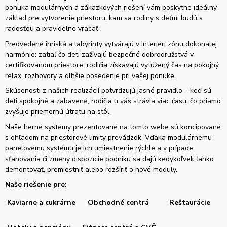
ponuka modulárnych a zákazkových riešení vám poskytne ideálny
základ pre vytvorenie priestoru, kam sa rodiny s deťmi budú s
radosťou a pravidelne vracať.
Predvedené ihriská a labyrinty vytvárajú v interiéri zónu dokonalej
harmónie: zatiaľ čo deti zažívajú bezpečné dobrodružstvá v
certifikovanom priestore, rodičia získavajú vytúžený čas na pokojný
relax, rozhovory a dlhšie posedenie pri vašej ponuke.
Skúsenosti z našich realizácií potvrdzujú jasné pravidlo – keď sú
deti spokojné a zabavené, rodičia u vás strávia viac času, čo priamo
zvyšuje priemernú útratu na stôl.
Naše herné systémy prezentované na tomto webe sú koncipované
s ohľadom na priestorové limity prevádzok. Vďaka modulárnemu
panelovému systému je ich umiestnenie rýchle a v prípade
sťahovania či zmeny dispozície podniku sa dajú kedykoľvek ľahko
demontovať, premiestniť alebo rozšíriť o nové moduly.
Naše riešenie pre:
Kaviarne a cukrárne
Obchodné centrá
Reštaurácie