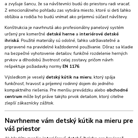
a zvyšuje šancu, že sa návštevníci budú do priestoru radi vracať.
Z emocionálneho pohľadu zas vytvára miesto, ktoré si deti ľahko
obľúbia a rodičia ho budú vnímať ako príjemnú súčasť návštevy.
Konštrukcia je navrhnutá ako profesionálny panelový systém
určený pre komerčné
detské herne
a
interiérové detské
ihriská
. Použité materiály sú odolné, ľahko udržiavateľné a
pripravené na pravidelné každodenné používanie. Dôraz sa kladie
na bezpečné vyhotovenie detailov, funkčné rozdelenie herných
prvkov a dlhodobú životnosť celej zostavy, pričom návrh
rešpektuje požiadavky normy
EN 1176
.
Výsledkom je veselý
detský kútik na mieru
, ktorý spája
funkčnosť, hravosť a príjemný rodinný dojem do jedného
kompaktného riešenia. Pre menšiu prevádzku alebo
obchodné
centrum
môže byť práve takýto prvok detailom, ktorý citeľne
zlepší zákaznícky zážitok.
Navrhneme vám detský kútik na mieru pre
váš priestor