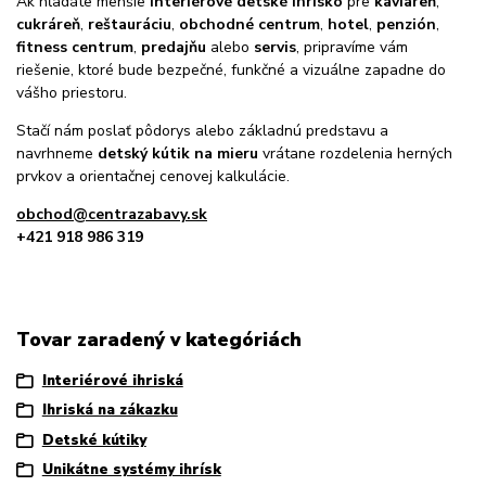
Ak hľadáte menšie
interiérové detské ihrisko
pre
kaviareň
,
cukráreň
,
reštauráciu
,
obchodné centrum
,
hotel
,
penzión
,
fitness centrum
,
predajňu
alebo
servis
, pripravíme vám
riešenie, ktoré bude bezpečné, funkčné a vizuálne zapadne do
vášho priestoru.
Stačí nám poslať pôdorys alebo základnú predstavu a
navrhneme
detský kútik na mieru
vrátane rozdelenia herných
prvkov a orientačnej cenovej kalkulácie.
obchod@centrazabavy.sk
+421 918 986 319
Tovar zaradený v kategóriách
Interiérové ihriská
Ihriská na zákazku
Detské kútiky
Unikátne systémy ihrísk