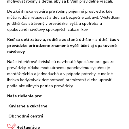
motivovať rodiny s deťmi, aby sa k Vám pravidelne vracali.
Detské ihrisko vytvára pre rodiny príjemné prostredie, kde
môžu rodičia relaxovať a deti sa bezpečne zabaviť. Výsledkom
je dlhší čas strávený v prevádzke, vyššia spotreba a
opakované návštevy spokojných zákazníkov.
Keď sa deti zabavia, rodičia zostanú dlhšie – a dlhší čas v
prevádzke prirodzene znamená vyšší účet aj opakované
návštevy.
Naše interiérové ihriská sú navrhnuté špeciálne pre gastro
prevádzky. Vďaka modulárnemu panelovému systému je
montáž rýchla a jednoduchá a v prípade potreby je možné
ihrisko kedykoľvek demontovať, premiestniť alebo upraviť
podľa aktuálnych potrieb prevádzky.
Naše riešenie pre:
Kaviarne a cukrárne
Obchodné centrá
Reštaurácie