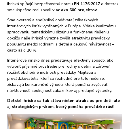
ihriská spĺňajú bezpečnostnú normu
EN 1176:2017
a doteraz
sme úspešne realizovali
viac ako 600 projektov
.
Sme overený a spoľahlivý dodávateľ zákazkových
interiérových ihrísk vyrábaných v Európe. Vďaka kvalitnému
spracovaniu, tematickému dizajnu a funkčnému riešeniu
dokážu naše ihriská výrazne zvýšiť atraktivitu prevádzky,
popularitu medzi rodinami s deťmi a celkovú návštevnosť –
často až o
20 %
.
Interiérové ihrisko dnes predstavuje efektívny spôsob, ako
vytvoriť príjemné prostredie pre rodiny s deťmi a zároveň
rozšíriť obchodné možnosti prevádzky. Majitelia a
prevádzkovatelia, ktorí sa rozhodnú pre toto riešenie,
získavajú konkurenčnú výhodu, ktorá pomáha zvyšovať
návštevnosť, spokojnosť zákazníkov aj predajné výsledky.
Detské ihrisko sa tak stáva nielen atrakciou pre deti, ale
aj strategickým prvkom, ktorý pomáha prevádzke rásť.