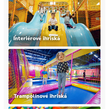
Interiérové ihriská
Trampolínové ihriská