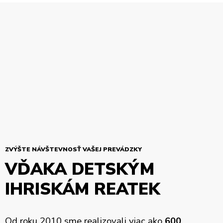
ZVÝŠTE NÁVŠTEVNOSŤ VAŠEJ PREVÁDZKY
VĎAKA DETSKÝM
IHRISKÁM REATEK
Od roku 2010 sme realizovali viac ako
600