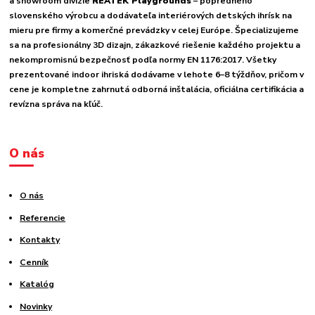
a showroom divízie
REATEK Playgrounds
– popredného
slovenského výrobcu a dodávateľa interiérových detských ihrísk na
mieru pre firmy a komerčné prevádzky v celej Európe. Špecializujeme
sa na profesionálny 3D dizajn, zákazkové riešenie každého projektu a
nekompromisnú bezpečnosť podľa normy EN 1176:2017. Všetky
prezentované indoor ihriská dodávame v lehote 6–8 týždňov, pričom v
cene je kompletne zahrnutá odborná inštalácia, oficiálna certifikácia a
revízna správa na kľúč.
O nás
O nás
Referencie
Kontakty
Cenník
Katalóg
Novinky