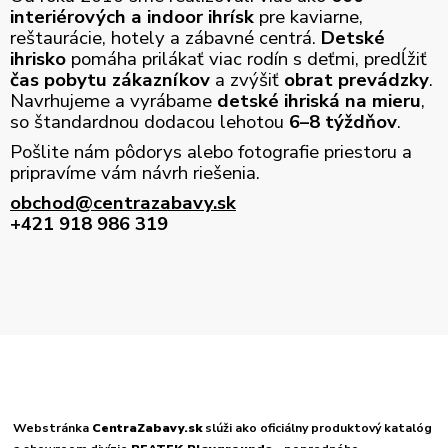
interiérových a indoor ihrísk
pre kaviarne,
reštaurácie, hotely a zábavné centrá.
Detské
ihrisko
pomáha prilákať viac rodín s deťmi, predĺžiť
čas pobytu zákazníkov
a zvýšiť
obrat prevádzky
.
Navrhujeme a vyrábame
detské ihriská na mieru
,
so štandardnou dodacou lehotou
6–8 týždňov
.
Pošlite nám pôdorys alebo fotografie priestoru a
pripravíme vám návrh riešenia.
obchod@centrazabavy.sk
+421 918 986 319
Webstránka
CentraZabavy.sk
slúži ako oficiálny produktový katalóg