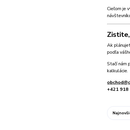
Cieľom je v
návštevník
Zistit
Ak plánuje
podľa vášho
Stačí nám p
kalkulácie.
obchod@c
+421 918
Najnovši