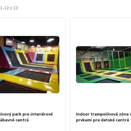
1-12 z 12
ínový park pre interiérové
Indoor trampolínová zóna 
zábavné centrá
prvkami pre detské centrá