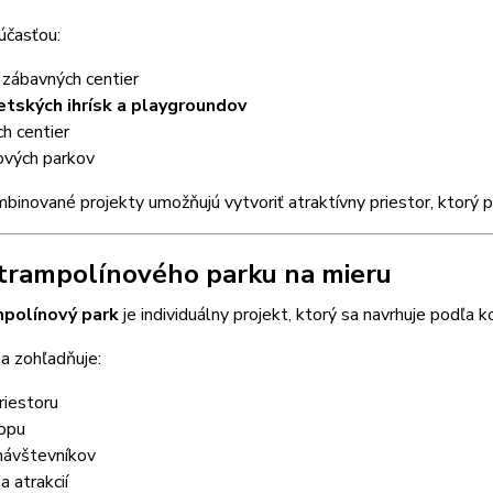
účasťou:
 zábavných centier
etských ihrísk a playgroundov
h centier
ových parkov
binované projekty umožňujú vytvoriť atraktívny priestor, ktorý 
trampolínového parku na mieru
mpolínový park
je individuálny projekt, ktorý sa navrhuje podľa
sa zohľadňuje:
riestoru
ropu
 návštevníkov
a atrakcií