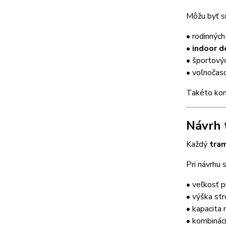
Môžu byť s
• rodinných
•
indoor d
• športovýc
• voľnočas
Takéto kom
Návrh 
Každý
tra
Pri návrhu 
• veľkosť p
• výška st
• kapacita
• kombináci