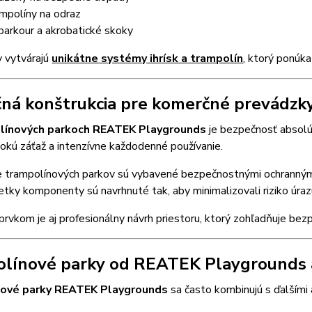
ampolíny na odraz
parkour a akrobatické skoky
y vytvárajú
unikátne systémy ihrísk a trampolín
, ktorý ponúk
ná konštrukcia pre komerčné prevádzk
línových parkoch REATEK Playgrounds
je bezpečnosť absolút
okú záťaž a intenzívne každodenné používanie.
e trampolínových parkov sú vybavené bezpečnostnými ochranným
etky komponenty sú navrhnuté tak, aby minimalizovali riziko úra
rvkom je aj profesionálny návrh priestoru, ktorý zohľadňuje bezp
línové parky od REATEK Playgrounds a
ové parky REATEK Playgrounds
sa často kombinujú s ďalšími