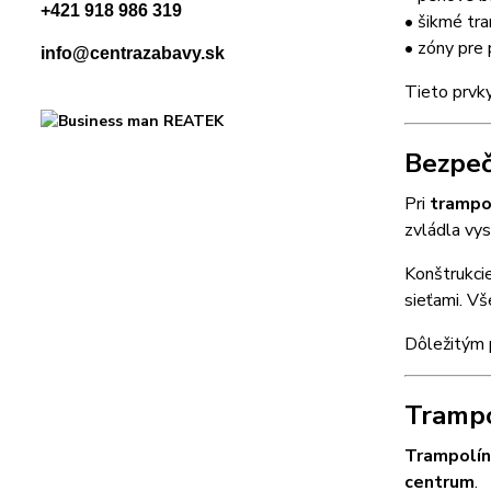
+421 918 986 319
• šikmé tr
• zóny pre 
info@centrazabavy.sk
Tieto prvk
Bezpeč
Pri
trampo
zvládla vys
Konštrukci
sieťami. Vš
Dôležitým p
Trampo
Trampolín
centrum
.