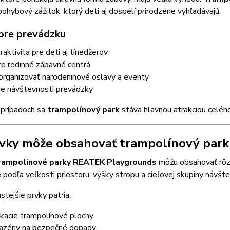
pohybový zážitok, ktorý deti aj dospelí prirodzene vyhľadávajú.
pre prevádzku
raktivita pre deti aj tínedžerov
re rodinné zábavné centrá
organizovať narodeninové oslavy a eventy
ie návštevnosti prevádzky
prípadoch sa
trampolínový park
stáva hlavnou atrakciou celéh
vky môže obsahovať trampolínový park
rampolínové parky REATEK Playgrounds
môžu obsahovať rô
e podľa veľkosti priestoru, výšky stropu a cieľovej skupiny návšte
stejšie prvky patria:
ákacie trampolínové plochy
azény na bezpečné dopady