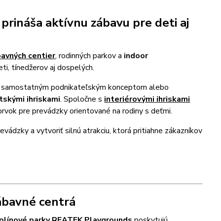
prináša aktívnu zábavu pre deti aj
avných centier
, rodinných parkov a
indoor
ti, tínedžerov aj dospelých.
i samostatným podnikateľským konceptom alebo
tskými ihriskami
. Spoločne s
interiérovými ihriskami
 prvok pre prevádzky orientované na rodiny s deťmi.
ádzky a vytvoriť silnú atrakciu, ktorá pritiahne zákazníkov
ábavné centrá
olínové parky REATEK Playgrounds
poskytujú