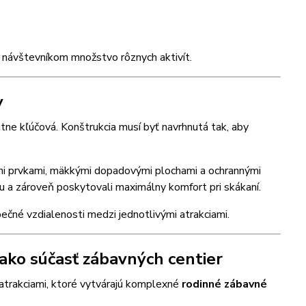
a návštevníkom množstvo rôznych aktivít.
y
ne kľúčová. Konštrukcia musí byť navrhnutá tak, aby
i prvkami, mäkkými dopadovými plochami a ochrannými
zu a zároveň poskytovali maximálny komfort pri skákaní.
ečné vzdialenosti medzi jednotlivými atrakciami.
ko súčasť zábavných centier
 atrakciami, ktoré vytvárajú komplexné
rodinné zábavné