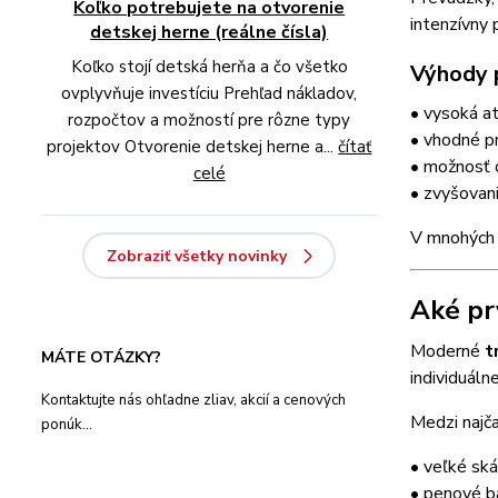
Koľko potrebujete na otvorenie
intenzívny 
detskej herne (reálne čísla)
Koľko stojí detská herňa a čo všetko
Výhody 
ovplyvňuje investíciu Prehľad nákladov,
• vysoká at
rozpočtov a možností pre rôzne typy
• vhodné p
projektov Otvorenie detskej herne a...
čítať
• možnosť 
celé
• zvyšovan
V mnohých 
Zobraziť všetky novinky
Aké pr
Moderné
t
MÁTE OTÁZKY?
individuáln
Kontaktujte nás ohľadne zliav, akcií a cenových
Medzi najča
ponúk...
• veľké sk
• penové b