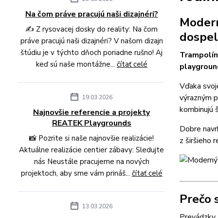
Na čom práve pracujú naši dizajnéri?
Modern
✍️ Z rysovacej dosky do reality: Na čom
dospe
práve pracujú naši dizajnéri? V našom dizajn
štúdiu je v týchto dňoch poriadne rušno! Aj
Trampolín
keď sú naše montážne...
čítať celé
playgrou
Vďaka svoj
výrazným p
19.03.2026
kombinujú š
Najnovšie referencie a projekty
REATEK Playgrounds
Dobre nav
📸 Pozrite si naše najnovšie realizácie!
z širšieho r
Aktuálne realizácie centier zábavy: Sledujte
nás Neustále pracujeme na nových
projektoch, aby sme vám prináš...
čítať celé
Prečo 
13.03.2026
Prevádzky,