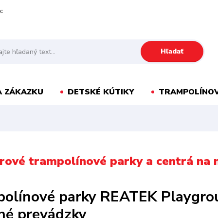
c
Hľadať
A ZÁKAZKU
DETSKÉ KÚTIKY
TRAMPOLÍNOV
érové trampolínové parky a centrá n
olínové parky REATEK Playgrou
né prevádzky