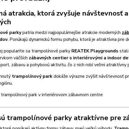
á atrakcia, ktorá zvyšuje návštevnosť a 
lých
ové parky
patria medzi najpopulárnejšie atrakcie moderných
záb
ndov
. Ponúkajú dynamickú formu pohybu, ktorá je atraktívna pre de
ej popularite sa trampolínové parky
REATEK Playgrounds
stal
rvkom väčších
zábavných centier s interiérovými a indoor de
port, zábavu a pohybovú aktivitu, čo z nich robí veľmi atraktívny
rhnutý
trampolínový park
dokáže výrazne zvýšiť návštevnosť prev
egiónu.
sú trampolínové parky atraktívne pre z
 ktoré ponúkajú aktívnu formu zábavy, majú veľkú výhodu.
Tramp