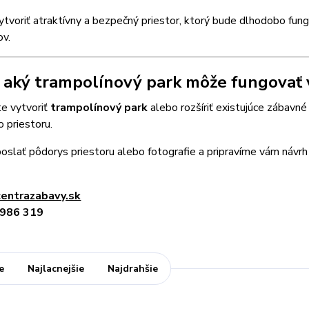
ytvoriť atraktívny a bezpečný priestor, ktorý bude dlhodobo fun
ov.
e, aký trampolínový park môže fungovať 
te vytvoriť
trampolínový park
alebo rozšíriť existujúce zábavné
 priestoru.
oslať pôdorys priestoru alebo fotografie a pripravíme vám návrh
entrazabavy.sk
 986 319
e
Najlacnejšie
Najdrahšie