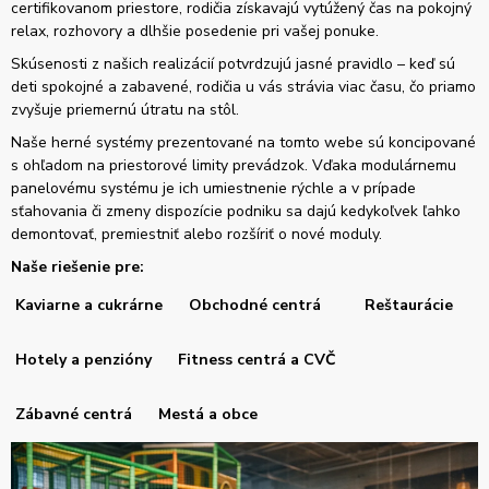
certifikovanom priestore, rodičia získavajú vytúžený čas na pokojný
relax, rozhovory a dlhšie posedenie pri vašej ponuke.
Skúsenosti z našich realizácií potvrdzujú jasné pravidlo – keď sú
deti spokojné a zabavené, rodičia u vás strávia viac času, čo priamo
zvyšuje priemernú útratu na stôl.
Naše herné systémy prezentované na tomto webe sú koncipované
s ohľadom na priestorové limity prevádzok. Vďaka modulárnemu
panelovému systému je ich umiestnenie rýchle a v prípade
sťahovania či zmeny dispozície podniku sa dajú kedykoľvek ľahko
demontovať, premiestniť alebo rozšíriť o nové moduly.
Naše riešenie pre:
Kaviarne a cukrárne
Obchodné centrá
Reštaurácie
Hotely a penzióny
Fitness centrá a CVČ
Zábavné centrá
Mestá a obce