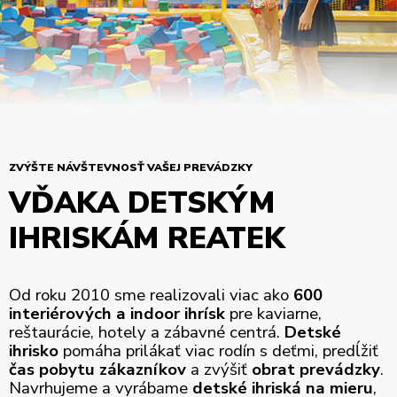
ZVÝŠTE NÁVŠTEVNOSŤ VAŠEJ PREVÁDZKY
VĎAKA DETSKÝM
IHRISKÁM REATEK
Od roku 2010 sme realizovali viac ako
600
interiérových a indoor ihrísk
pre kaviarne,
reštaurácie, hotely a zábavné centrá.
Detské
ihrisko
pomáha prilákať viac rodín s deťmi, predĺžiť
čas pobytu zákazníkov
a zvýšiť
obrat prevádzky
.
Navrhujeme a vyrábame
detské ihriská na mieru
,