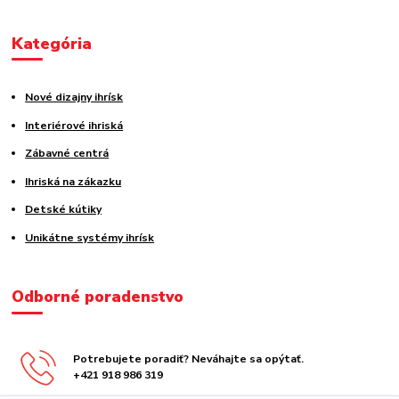
Kategória
Nové dizajny ihrísk
Interiérové ihriská
Zábavné centrá
Ihriská na zákazku
Detské kútiky
Unikátne systémy ihrísk
Odborné poradenstvo
Potrebujete poradiť? Neváhajte sa opýtať.
+421 918 986 319