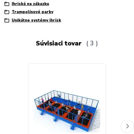
Ihriská na zákazku
Trampolínové parky
Unikátne systémy ihrísk
Súvisiaci tovar
3