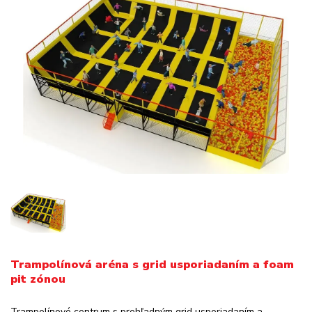
Trampolínová aréna s grid usporiadaním a foam
pit zónou
Trampolínové centrum s prehľadným grid usporiadaním a