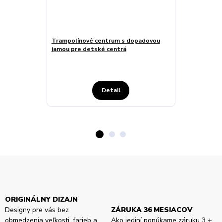
Trampolínové centrum s dopadovou
Indoor trampo
jamou pre detské centrá
dopadovou ja
platformami
Detail
ORIGINÁLNY DIZAJN
Designy pre vás bez
ZÁRUKA 36 MESIACOV
obmedzenia veľkosti, farieb a
Ako jediní ponúkame záruku 3 +