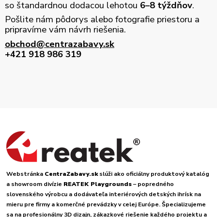
so štandardnou dodacou lehotou
6–8 týždňov
.
Pošlite nám pôdorys alebo fotografie priestoru a
pripravíme vám návrh riešenia.
obchod@centrazabavy.sk
+421 918 986 319
Webstránka
CentraZabavy.sk
slúži ako oficiálny produktový katalóg
a showroom divízie
REATEK Playgrounds
– popredného
slovenského výrobcu a dodávateľa interiérových detských ihrísk na
mieru pre firmy a komerčné prevádzky v celej Európe. Špecializujeme
sa na profesionálny 3D dizajn, zákazkové riešenie každého projektu a