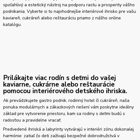
spoľahlivý a estetický nástroj na podporu rastu a prosperity vášho
podnikania. Vyberte si to najvhodnejšie interiérové ihrisko pre vašu
kaviareň, cukráreň alebo reštauráciu priamo z nášho online
katalógu.
Prilákajte viac rodín s deťmi do vašej
kaviarne, cukrárne alebo reštaurácie
pomocou interiérového detského ihriska.
Ak prevádzkujete gastro podnik, rodinný hotel či cukráreň, naša
ponuka modulárnych a zákazkových riešení vám poskytne ideálny
základ pre vytvorenie priestoru, kam sa rodiny s deťmi budú s
radosťou a pravidelne vracať.
Predvedené ihriská a labyrinty vytvárajú v interiéri zónu dokonalej
harmónie: zatiaľ čo deti zažívajú bezpečné dobrodružstvá v