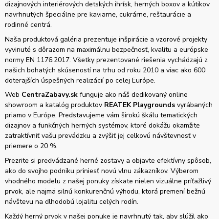
dizajnových interiérových detských ihrísk, herných boxov a kútikov
navrhnutých špeciálne pre kaviarne, cukrárne, reštaurácie a
rodinné centrá.
Naša produktová galéria prezentuje inšpirácie a vzorové projekty
vyvinuté s dôrazom na maximálnu bezpečnosť, kvalitu a európske
normy EN 1176:2017. Všetky prezentované riešenia vychádzajú z
našich bohatých skúseností na trhu od roku 2010 a viac ako 600
doterajších úspešných realizácií po celej Európe.
Web
CentraZabavy.sk
funguje ako náš dedikovaný online
showroom a katalóg produktov
REATEK Playgrounds
vyrábaných
priamo v Európe. Predstavujeme vám širokú škálu tematických
dizajnov a funkčných herných systémov, ktoré dokážu okamžite
zatraktívniť vašu prevádzku a zvýšiť jej celkovú návštevnosť v
priemere o 20 %.
Prezrite si predvádzané herné zostavy a objavte efektívny spôsob,
ako do svojho podniku priniesť novú vlnu zákazníkov. Výberom
vhodného modelu z našej ponuky získate nielen vizuálne príťažlivý
prvok, ale najmä silnú konkurenčnú výhodu, ktorá premení bežnú
návštevu na dlhodobú lojalitu celých rodín.
Každý herný prvok v našej ponuke je navrhnutý tak, aby slúžil ako