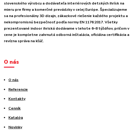
slovenského výrobcu a dodávateľa interiérových detských ihrísk na
mieru pre firmy a komerčné prevádzky v celej Európe. Špecializujeme
sa na profesionálny 3D dizajn, zákazkové riešenie každého projektu a
nekompromisnú bezpečnosť podľa normy EN 1176:2017. Všetky
prezentované indoor ihriská dodávame v lehote 6–8 týždňov, pričom v
cene je kompletne zahrnutá odborná inštalácia, oficiálna certifikácia a
revízna správa na kľúč.
O nás
O nás
Referencie
Kontakty
Cenník
Katalóg
Novinky