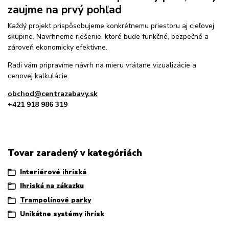
zaujme na prvý pohľad
Každý projekt prispôsobujeme konkrétnemu priestoru aj cieľovej
skupine. Navrhneme riešenie, ktoré bude funkčné, bezpečné a
zároveň ekonomicky efektívne.
Radi vám pripravíme návrh na mieru vrátane vizualizácie a
cenovej kalkulácie.
obchod@centrazabavy.sk
+421 918 986 319
Tovar zaradený v kategóriách
Interiérové ihriská
Ihriská na zákazku
Trampolínové parky
Unikátne systémy ihrísk