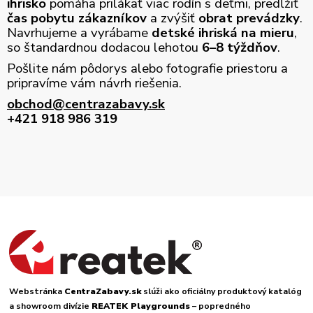
ihrisko
pomáha prilákať viac rodín s deťmi, predĺžiť
čas pobytu zákazníkov
a zvýšiť
obrat prevádzky
.
Navrhujeme a vyrábame
detské ihriská na mieru
,
so štandardnou dodacou lehotou
6–8 týždňov
.
Pošlite nám pôdorys alebo fotografie priestoru a
pripravíme vám návrh riešenia.
obchod@centrazabavy.sk
+421 918 986 319
Webstránka
CentraZabavy.sk
slúži ako oficiálny produktový katalóg
a showroom divízie
REATEK Playgrounds
– popredného