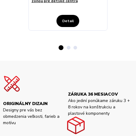
zónou pre detské centrá
skokovými zó
Detail
ZÁRUKA 36 MESIACOV
Ako jediní ponúkame záruku 3 +
ORIGINÁLNY DIZAJN
8 rokov na konštrukciu a
Designy pre vás bez
plastové komponenty
obmedzenia veľkosti, farieb a
motívu