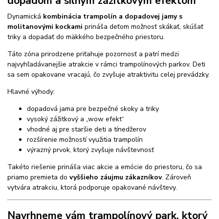
dopadom a silným zážitkovým efektom
Dynamická
kombinácia trampolín a dopadovej jamy s
molitanovými kockami
prináša deťom možnosť skákať, skúšať
triky a dopadať do mäkkého bezpečného priestoru.
Táto zóna prirodzene priťahuje pozornosť a patrí medzi
najvyhľadávanejšie atrakcie v rámci trampolínových parkov. Deti
sa sem opakovane vracajú, čo zvyšuje atraktivitu celej prevádzky.
Hlavné výhody:
dopadová jama pre bezpečné skoky a triky
vysoký zážitkový a „wow efekt“
vhodné aj pre staršie deti a tínedžerov
rozšírenie možností využitia trampolín
výrazný prvok, ktorý zvyšuje návštevnosť
Takéto riešenie prináša viac akcie a emócie do priestoru, čo sa
priamo premieta do
vyššieho záujmu zákazníkov
. Zároveň
vytvára atrakciu, ktorá podporuje opakované návštevy.
Navrhneme vám trampolínový park, ktorý