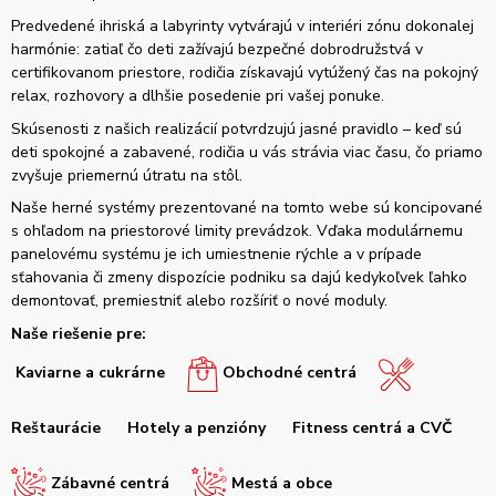
Predvedené ihriská a labyrinty vytvárajú v interiéri zónu dokonalej
harmónie: zatiaľ čo deti zažívajú bezpečné dobrodružstvá v
certifikovanom priestore, rodičia získavajú vytúžený čas na pokojný
relax, rozhovory a dlhšie posedenie pri vašej ponuke.
Skúsenosti z našich realizácií potvrdzujú jasné pravidlo – keď sú
deti spokojné a zabavené, rodičia u vás strávia viac času, čo priamo
zvyšuje priemernú útratu na stôl.
Naše herné systémy prezentované na tomto webe sú koncipované
s ohľadom na priestorové limity prevádzok. Vďaka modulárnemu
panelovému systému je ich umiestnenie rýchle a v prípade
sťahovania či zmeny dispozície podniku sa dajú kedykoľvek ľahko
demontovať, premiestniť alebo rozšíriť o nové moduly.
Naše riešenie pre:
Kaviarne a cukrárne
Obchodné centrá
Reštaurácie
Hotely a penzióny
Fitness centrá a CVČ
Zábavné centrá
Mestá a obce