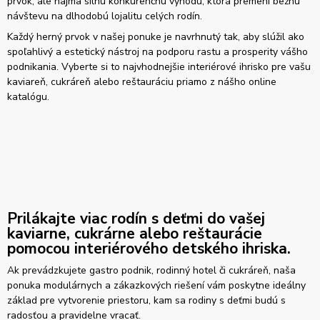
prvok, ale najmä silnú konkurenčnú výhodu, ktorá premení bežnú
návštevu na dlhodobú lojalitu celých rodín.
Každý herný prvok v našej ponuke je navrhnutý tak, aby slúžil ako
spoľahlivý a estetický nástroj na podporu rastu a prosperity vášho
podnikania. Vyberte si to najvhodnejšie interiérové ihrisko pre vašu
kaviareň, cukráreň alebo reštauráciu priamo z nášho online
katalógu.
Prilákajte viac rodín s deťmi do vašej
kaviarne, cukrárne alebo reštaurácie
pomocou interiérového detského ihriska.
Ak prevádzkujete gastro podnik, rodinný hotel či cukráreň, naša
ponuka modulárnych a zákazkových riešení vám poskytne ideálny
základ pre vytvorenie priestoru, kam sa rodiny s deťmi budú s
radosťou a pravidelne vracať.