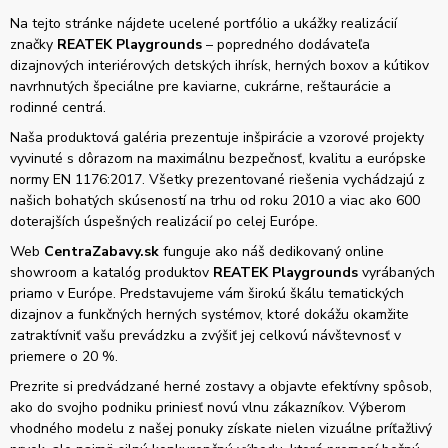
Na tejto stránke nájdete ucelené portfólio a ukážky realizácií
značky
REATEK Playgrounds
– popredného dodávateľa
dizajnových interiérových detských ihrísk, herných boxov a kútikov
navrhnutých špeciálne pre kaviarne, cukrárne, reštaurácie a
rodinné centrá.
Naša produktová galéria prezentuje inšpirácie a vzorové projekty
vyvinuté s dôrazom na maximálnu bezpečnosť, kvalitu a európske
normy EN 1176:2017. Všetky prezentované riešenia vychádzajú z
našich bohatých skúseností na trhu od roku 2010 a viac ako 600
doterajších úspešných realizácií po celej Európe.
Web
CentraZabavy.sk
funguje ako náš dedikovaný online
showroom a katalóg produktov
REATEK Playgrounds
vyrábaných
priamo v Európe. Predstavujeme vám širokú škálu tematických
dizajnov a funkčných herných systémov, ktoré dokážu okamžite
zatraktívniť vašu prevádzku a zvýšiť jej celkovú návštevnosť v
priemere o 20 %.
Prezrite si predvádzané herné zostavy a objavte efektívny spôsob,
ako do svojho podniku priniesť novú vlnu zákazníkov. Výberom
vhodného modelu z našej ponuky získate nielen vizuálne príťažlivý