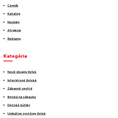
Cenník
Katalóg
Novinky
Atrakcie
Reklamy
Kategória
Nové dizajny ihrísk
Interiérové ihriská
Zábavné centrá
Ihriská na zákazku
Detské kútiky
Unikátne systémy ihrísk