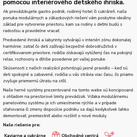
pomocou interiérového detského ihriska.
Ak prevádzkujete gastro podnik, rodinný hotel či cukráreň, naša
ponuka modulárnych a zákazkových riešení vám poskytne ideálny
základ pre vytvorenie priestoru, kam sa rodiny s deťmi budú s
radosťou a pravidelne vracať.
Predvedené ihriská a labyrinty vytvárajú v interiéri zónu dokonalej
harmónie: zatiaľ čo deti zažívajú bezpečné dobrodružstvá v
certifikovanom priestore, rodičia získavajú vytúžený čas na pokojný
relax, rozhovory a dlhšie posedenie pri vašej ponuke.
Skúsenosti z našich realizácií potvrdzujú jasné pravidlo – keď sú
deti spokojné a zabavené, rodičia u vás strávia viac času, čo priamo
zvyšuje priemernú útratu na stôl.
Naše herné systémy prezentované na tomto webe sú koncipované
s ohľadom na priestorové limity prevádzok. Vďaka modulárnemu
panelovému systému je ich umiestnenie rýchle a v prípade
sťahovania či zmeny dispozície podniku sa dajú kedykoľvek ľahko
demontovať, premiestniť alebo rozšíriť o nové moduly.
Naše riešenie pre:
Kaviarne a cukrárne
Obchodné centrá