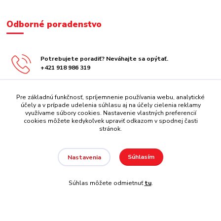
Odborné poradenstvo
Potrebujete poradiť? Neváhajte sa opýtať.
+421 918 986 319
obchod@centrazabavy.sk
Pre základnú funkčnosť, spríjemnenie používania webu, analytické
účely a v prípade udelenia súhlasu aj na účely cielenia reklamy
využívame súbory cookies. Nastavenie vlastných preferencií
cookies môžete kedykoľvek upraviť odkazom v spodnej časti
stránok.
Súhlasím
Nastavenia
Copyright 2008 - 2026 REATEK Playgrounds
Súhlas môžete odmietnuť
tu
.