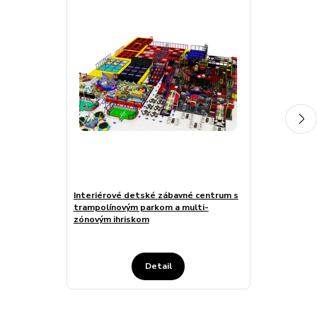
Interiérové detské zábavné centrum s
Interiérové d
trampolínovým parkom a multi-
trampolínový
zónovým ihriskom
ihriskom a d
Detail