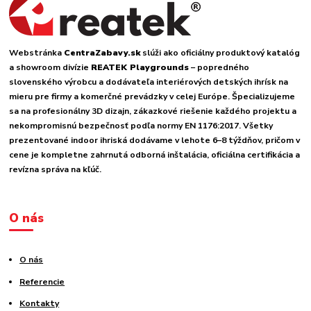
Webstránka
CentraZabavy.sk
slúži ako oficiálny produktový katalóg
a showroom divízie
REATEK Playgrounds
– popredného
slovenského výrobcu a dodávateľa interiérových detských ihrísk na
mieru pre firmy a komerčné prevádzky v celej Európe. Špecializujeme
sa na profesionálny 3D dizajn, zákazkové riešenie každého projektu a
nekompromisnú bezpečnosť podľa normy EN 1176:2017. Všetky
prezentované indoor ihriská dodávame v lehote 6–8 týždňov, pričom v
cene je kompletne zahrnutá odborná inštalácia, oficiálna certifikácia a
revízna správa na kľúč.
O nás
O nás
Referencie
Kontakty