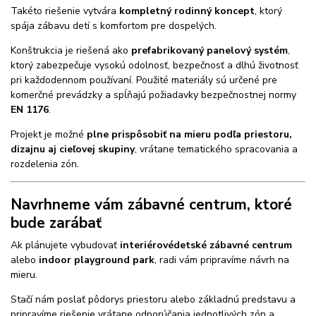
Takéto riešenie vytvára
kompletný rodinný koncept
, ktorý
spája zábavu detí s komfortom pre dospelých.
Konštrukcia je riešená ako
prefabrikovaný panelový systém
,
ktorý zabezpečuje vysokú odolnosť, bezpečnosť a dlhú životnosť
pri každodennom používaní. Použité materiály sú určené pre
komerčné prevádzky a spĺňajú požiadavky bezpečnostnej normy
EN 1176
.
Projekt je možné
plne prispôsobiť na mieru podľa priestoru,
dizajnu aj cieľovej skupiny
, vrátane tematického spracovania a
rozdelenia zón.
Navrhneme vám zábavné centrum, ktoré
bude zarábať
Ak plánujete vybudovať
interiérové
detské zábavné centrum
alebo
indoor playground park
, radi vám pripravíme návrh na
mieru.
Stačí nám poslať pôdorys priestoru alebo základnú predstavu a
pripravíme riešenie vrátane odporúčania jednotlivých zón a