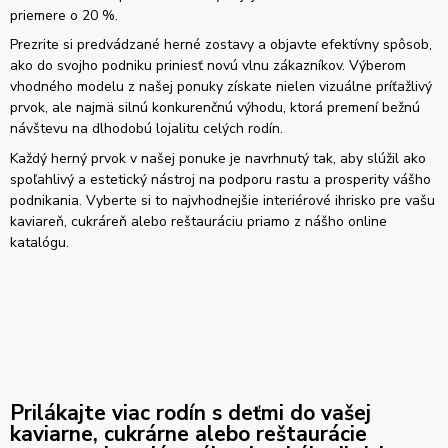
priemere o 20 %.
Prezrite si predvádzané herné zostavy a objavte efektívny spôsob,
ako do svojho podniku priniesť novú vlnu zákazníkov. Výberom
vhodného modelu z našej ponuky získate nielen vizuálne príťažlivý
prvok, ale najmä silnú konkurenčnú výhodu, ktorá premení bežnú
návštevu na dlhodobú lojalitu celých rodín.
Každý herný prvok v našej ponuke je navrhnutý tak, aby slúžil ako
spoľahlivý a estetický nástroj na podporu rastu a prosperity vášho
podnikania. Vyberte si to najvhodnejšie interiérové ihrisko pre vašu
kaviareň, cukráreň alebo reštauráciu priamo z nášho online
katalógu.
Prilákajte viac rodín s deťmi do vašej
kaviarne, cukrárne alebo reštaurácie