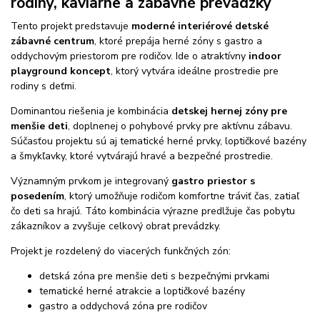
rodiny, kaviarne a zábavné prevádzky
Tento projekt predstavuje
moderné interiérové detské
zábavné centrum
, ktoré prepája herné zóny s gastro a
oddychovým priestorom pre rodičov. Ide o atraktívny
indoor
playground koncept
, ktorý vytvára ideálne prostredie pre
rodiny s deťmi.
Dominantou riešenia je kombinácia
detskej hernej zóny pre
menšie deti
, doplnenej o pohybové prvky pre aktívnu zábavu.
Súčasťou projektu sú aj tematické herné prvky, loptičkové bazény
a šmykľavky, ktoré vytvárajú hravé a bezpečné prostredie.
Významným prvkom je integrovaný
gastro priestor s
posedením
, ktorý umožňuje rodičom komfortne tráviť čas, zatiaľ
čo deti sa hrajú. Táto kombinácia výrazne predlžuje čas pobytu
zákazníkov a zvyšuje celkový obrat prevádzky.
Projekt je rozdelený do viacerých funkčných zón:
detská zóna pre menšie deti s bezpečnými prvkami
tematické herné atrakcie a loptičkové bazény
gastro a oddychová zóna pre rodičov