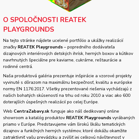
O SPOLOČNOSTI REATEK
PLAYGROUNDS
Na tejto stránke nájdete ucelené portfólio a ukážky realizácií
značky
REATEK Playgrounds
– popredného dodávateľa
dizajnových interiérových detských ihrísk, herných boxov a kútikov
navrhnutých špeciálne pre kaviarne, cukrárne, reštaurácie a
rodinné centrá.
Naša produktová galéria prezentuje inšpirácie a vzorové projekty
vyvinuté s dôrazom na maximálnu bezpečnosť, kvalitu a európske
normy EN 1176:2017. Všetky prezentované riešenia vychádzajú z
našich bohatých skúseností na trhu od roku 2010 a viac ako 600
doterajších úspešných realizácií po celej Európe.
Web
CentraZabavy.sk
funguje ako náš dedikovaný online
showroom a katalóg produktov
REATEK Playgrounds
vyrábaných
priamo v Európe. Predstavujeme vám širokú škálu tematických
dizajnov a funkčných herných systémov, ktoré dokážu okamžite
zatraktívniť vašu prevádzku a zvýšiť jej celkovú návštevnosť v