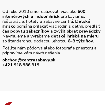
Od roku 2010 sme realizovali viac ako
600
interiérových a indoor ihrísk
pre kaviarne,
reštaurácie, hotely a zábavné centrá.
Detské
ihrisko
pomáha prilákať viac rodín s deťmi, predĺžiť
čas pobytu zákazníkov
a zvýšiť
obrat prevádzky
.
Navrhujeme a vyrábame
detské ihriská na mieru
,
so štandardnou dodacou lehotou
6–8 týždňov
.
Pošlite nám pôdorys alebo fotografie priestoru a
pripravíme vám návrh riešenia.
obchod@centrazabavy.sk
+421 918 986 319