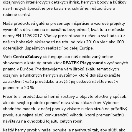
dizajnových interiérových detských ihrísk, herných boxov a kútikov
navrhnutých špeciálne pre kaviarne, cukrárne, reštaurácie a
rodinné centrá.
Naša produktová galéria prezentuje inšpirácie a vzorové projekty
vyvinuté s dôrazom na maximálnu bezpečnosť, kvalitu a európske
normy EN 1176:2017. Všetky prezentované riešenia vychádzajú z
našich bohatých skúseností na trhu od roku 2010 a viac ako 600
doterajších úspešných realizácií po celej Európe.
Web
CentraZabavy.sk
funguje ako náš dedikovaný online
showroom a katalóg produktov
REATEK Playgrounds
vyrábaných
priamo v Európe. Predstavujeme vám širokú škálu tematických
dizajnov a funkčných herných systémov, ktoré dokážu okamžite
zatraktívniť vašu prevádzku a zvýšiť jej celkovú návštevnosť v
priemere o 20 %.
Prezrite si predvádzané herné zostavy a objavte efektívny spôsob,
ako do svojho podniku priniesť novú vlnu zákazníkov. Výberom
vhodného modelu z našej ponuky získate nielen vizuálne príťažlivý
prvok, ale najmä silnú konkurenčnú výhodu, ktorá premení bežnú
návštevu na dlhodobú lojalitu celých rodín.
Každý herný prvok v našej ponuke je navrhnutý tak, aby slúžil ako