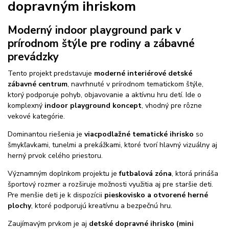
dopravným ihriskom
Moderný indoor playground park v
prírodnom štýle pre rodiny a zábavné
prevádzky
Tento projekt predstavuje
moderné interiérové detské
zábavné centrum
, navrhnuté v prírodnom tematickom štýle,
ktorý podporuje pohyb, objavovanie a aktívnu hru detí. Ide o
komplexný
indoor playground koncept
, vhodný pre rôzne
vekové kategórie.
Dominantou riešenia je
viacpodlažné tematické ihrisko
so
šmykľavkami, tunelmi a prekážkami, ktoré tvorí hlavný vizuálny aj
herný prvok celého priestoru.
Významným doplnkom projektu je
futbalová zóna
, ktorá prináša
športový rozmer a rozširuje možnosti využitia aj pre staršie deti.
Pre menšie deti je k dispozícii
pieskovisko a otvorené herné
plochy
, ktoré podporujú kreatívnu a bezpečnú hru.
Zaujímavým prvkom je aj
detské dopravné ihrisko (mini