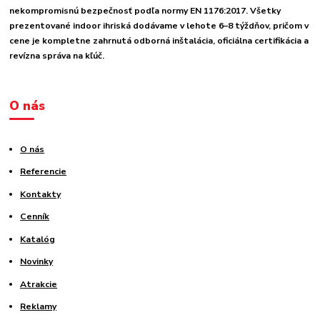
nekompromisnú bezpečnosť podľa normy EN 1176:2017. Všetky
prezentované indoor ihriská dodávame v lehote 6–8 týždňov, pričom v
cene je kompletne zahrnutá odborná inštalácia, oficiálna certifikácia a
revízna správa na kľúč.
O nás
O nás
Referencie
Kontakty
Cenník
Katalóg
Novinky
Atrakcie
Reklamy