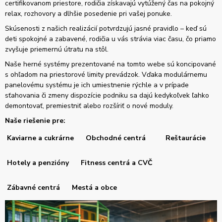
certifikovanom priestore, rodičia získavajú vytúžený čas na pokojný
relax, rozhovory a dlhšie posedenie pri vašej ponuke.
Skúsenosti z našich realizácií potvrdzujú jasné pravidlo – keď sú
deti spokojné a zabavené, rodičia u vás strávia viac času, čo priamo
zvyšuje priemernú útratu na stôl.
Naše herné systémy prezentované na tomto webe sú koncipované
s ohľadom na priestorové limity prevádzok. Vďaka modulárnemu
panelovému systému je ich umiestnenie rýchle a v prípade
sťahovania či zmeny dispozície podniku sa dajú kedykoľvek ľahko
demontovať, premiestniť alebo rozšíriť o nové moduly.
Naše riešenie pre:
Kaviarne a cukrárne
Obchodné centrá
Reštaurácie
Hotely a penzióny
Fitness centrá a CVČ
Zábavné centrá
Mestá a obce