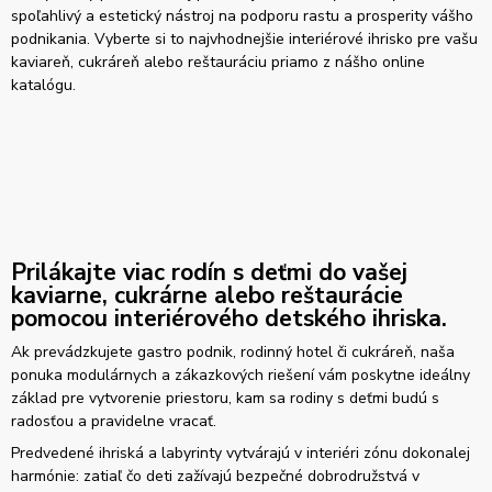
spoľahlivý a estetický nástroj na podporu rastu a prosperity vášho
podnikania. Vyberte si to najvhodnejšie interiérové ihrisko pre vašu
kaviareň, cukráreň alebo reštauráciu priamo z nášho online
katalógu.
Prilákajte viac rodín s deťmi do vašej
kaviarne, cukrárne alebo reštaurácie
pomocou interiérového detského ihriska.
Ak prevádzkujete gastro podnik, rodinný hotel či cukráreň, naša
ponuka modulárnych a zákazkových riešení vám poskytne ideálny
základ pre vytvorenie priestoru, kam sa rodiny s deťmi budú s
radosťou a pravidelne vracať.
Predvedené ihriská a labyrinty vytvárajú v interiéri zónu dokonalej
harmónie: zatiaľ čo deti zažívajú bezpečné dobrodružstvá v