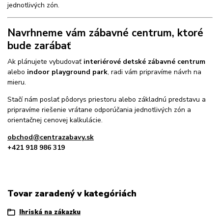
jednotlivých zón.
Navrhneme vám zábavné centrum, ktoré
bude zarábať
Ak plánujete vybudovať
interiérové detské zábavné centrum
alebo
indoor playground park
, radi vám pripravíme návrh na
mieru.
Stačí nám poslať pôdorys priestoru alebo základnú predstavu a
pripravíme riešenie vrátane odporúčania jednotlivých zón a
orientačnej cenovej kalkulácie.
obchod@centrazabavy.sk
+421 918 986 319
Tovar zaradený v kategóriách
Ihriská na zákazku