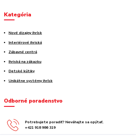
Kategória
Nové dizajny ihrísk
Interiérové ihriská
Zábavné centrá
Ihriská na zákazku
Detské kútiky
Unikátne systémy ihrísk
Odborné poradenstvo
Potrebujete poradiť? Neváhajte sa opýtať.
+421 918 986 319