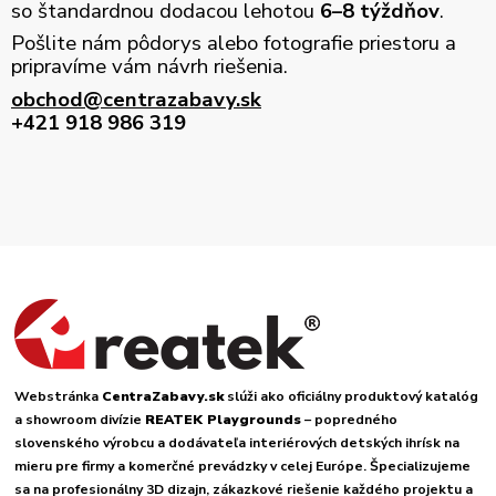
so štandardnou dodacou lehotou
6–8 týždňov
.
Pošlite nám pôdorys alebo fotografie priestoru a
pripravíme vám návrh riešenia.
obchod@centrazabavy.sk
+421 918 986 319
Webstránka
CentraZabavy.sk
slúži ako oficiálny produktový katalóg
a showroom divízie
REATEK Playgrounds
– popredného
slovenského výrobcu a dodávateľa interiérových detských ihrísk na
mieru pre firmy a komerčné prevádzky v celej Európe. Špecializujeme
sa na profesionálny 3D dizajn, zákazkové riešenie každého projektu a