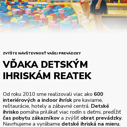
ZVÝŠTE NÁVŠTEVNOSŤ VAŠEJ PREVÁDZKY
VĎAKA DETSKÝM
IHRISKÁM REATEK
Od roku 2010 sme realizovali viac ako
600
interiérových a indoor ihrísk
pre kaviarne,
reštaurácie, hotely a zábavné centrá.
Detské
ihrisko
pomáha prilákať viac rodín s deťmi, predĺžiť
čas pobytu zákazníkov
a zvýšiť
obrat prevádzky
.
Navrhujeme a vyrábame
detské ihriská na mieru
,