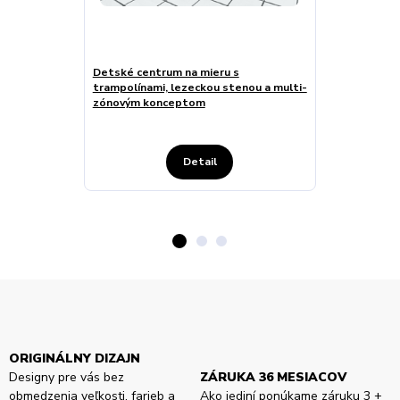
Detské centrum na mieru s
Interiérové d
trampolínami, lezeckou stenou a multi-
futbalovou z
zónovým konceptom
ihriskom
Detail
ORIGINÁLNY DIZAJN
Designy pre vás bez
ZÁRUKA 36 MESIACOV
obmedzenia veľkosti, farieb a
Ako jediní ponúkame záruku 3 +