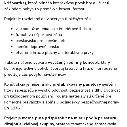
križovatka)
, ktoré prináša interaktívny prvok hry a učí deti
základom pohybu v premávke hravou formou.
Projekt je rozdelený do viacerých funkčných zón:
viacpodlažné tematické interiérové ihrisko
futbalová / športová zóna
pieskovisko pre menšie deti
menšie dopravné ihrisko
otvorené hracie plochy a interaktívne prvky
Takéto riešenie vytvára
vyvážený rodinný koncept
, ktorý
kombinuje aktívny pohyb, šport aj kreatívnu hru, čím prirodzene
predlžuje čas pobytu návštevníkov.
Konštrukcia je riešená ako
prefabrikovaný panelový systém
,
ktorý zabezpečuje vysokú odolnosť, bezpečnosť a dlhú životnosť
pri každodennom používaní. Použité materiály sú určené pre
komerčné prevádzky a spĺňajú požiadavky bezpečnostnej normy
EN 1176
.
Projekt je možné
plne prispôsobiť na mieru podľa priestoru,
dizajnu aj cieľovej skupiny
, vrátane tematického spracovania