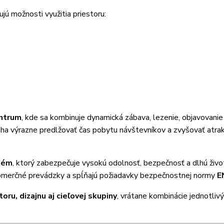
jú možnosti využitia priestoru:
ntrum
, kde sa kombinuje dynamická zábava, lezenie, objavovanie 
máha výrazne predlžovať čas pobytu návštevníkov a zvyšovať atrak
tém
, ktorý zabezpečuje vysokú odolnosť, bezpečnosť a dlhú živo
komerčné prevádzky a spĺňajú požiadavky bezpečnostnej normy
E
oru, dizajnu aj cieľovej skupiny
, vrátane kombinácie jednotliv