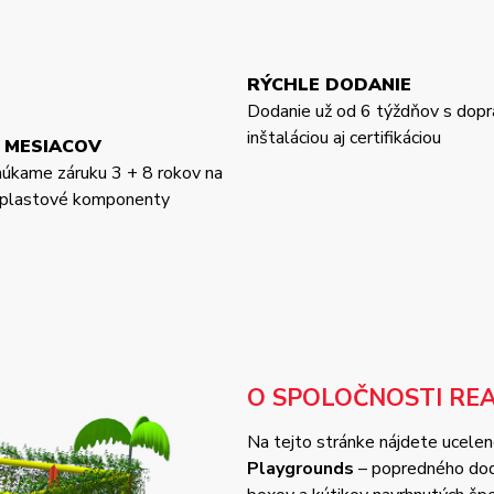
RÝCHLE DODANIE
Dodanie už od 6 týždňov s dopr
inštaláciou aj certifikáciou
 MESIACOV
núkame záruku 3 + 8 rokov na
a plastové komponenty
O SPOLOČNOSTI RE
Na tejto stránke nájdete ucelené
Playgrounds
– popredného dodá