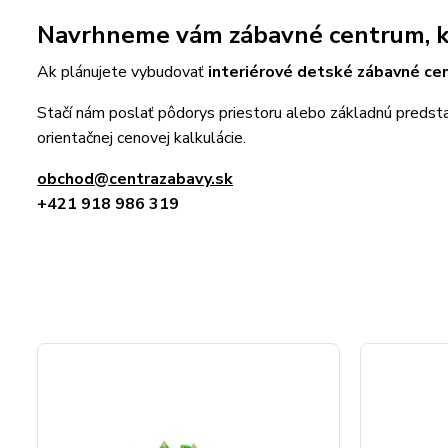
Navrhneme vám zábavné centrum, k
Ak plánujete vybudovať
interiérové detské zábavné c
Stačí nám poslať pôdorys priestoru alebo základnú predstav
orientačnej cenovej kalkulácie.
obchod@centrazabavy.sk
+421 918 986 319