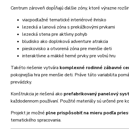
Centrum zároveň dopĺňajú ďalšie zóny, ktoré výrazne rozširu
viacpodlažné tematické interiérové ihrisko
lezecká a lanová zóna s prekážkovými prvkami
lezecká stena pre aktívny pohyb
bludisko ako doplnková adventure atrakcia
pieskovisko a otvorená zóna pre menšie deti
interaktívne a mäkké herné prvky pre voľnú hru
Takéto riešenie vytvára
komplexné rodinné zábavné ce
pokojnejšia hra pre menšie deti. Práve táto variabilita po
prevádzky.
Konštrukcia je riešená ako
prefabrikovaný panelový sys
každodennom používaní. Použité materiály sú určené pre 
Projekt je možné
plne prispôsobiť na mieru podľa priest
tematického spracovania.