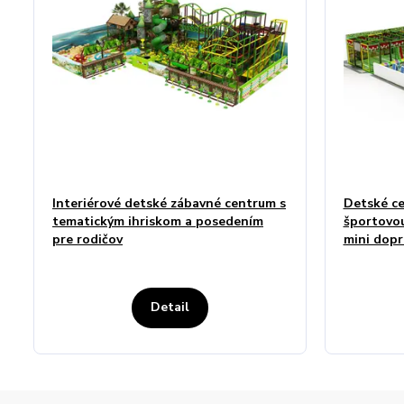
Interiérové detské zábavné centrum s
Detské ce
tematickým ihriskom a posedením
športovou
pre rodičov
mini dopr
Detail