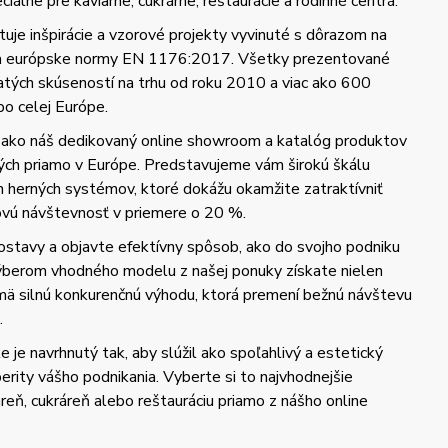
iálne pre kaviarne, cukrárne, reštaurácie a rodinné centrá.
uje inšpirácie a vzorové projekty vyvinuté s dôrazom na
 a európske normy EN 1176:2017. Všetky prezentované
hatých skúseností na trhu od roku 2010 a viac ako 600
po celej Európe.
 ako náš dedikovaný online showroom a katalóg produktov
ých priamo v Európe. Predstavujeme vám širokú škálu
h herných systémov, ktoré dokážu okamžite zatraktívniť
kovú návštevnosť v priemere o 20 %.
ostavy a objavte efektívny spôsob, ako do svojho podniku
Výberom vhodného modelu z našej ponuky získate nielen
ajmä silnú konkurenčnú výhodu, ktorá premení bežnú návštevu
.
 je navrhnutý tak, aby slúžil ako spoľahlivý a estetický
erity vášho podnikania. Vyberte si to najvhodnejšie
iareň, cukráreň alebo reštauráciu priamo z nášho online