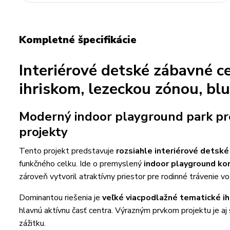
Kompletné špecifikácie
Interiérové detské zábavné 
ihriskom, lezeckou zónou, bl
Moderný indoor playground park pre
projekty
Tento projekt predstavuje
rozsiahle interiérové detsk
funkčného celku. Ide o premyslený
indoor playground ko
zároveň vytvoril atraktívny priestor pre rodinné trávenie v
Dominantou riešenia je
veľké viacpodlažné tematické ih
hlavnú aktívnu časť centra. Výrazným prvkom projektu je a
zážitku.