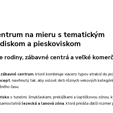
centrum na mieru s tematickým
udiskom a pieskoviskom
 rodiny, zábavné centrá a veľké komer
é zábavné centrum
, ktoré kombinuje viacero typov atrakcií do j
ncept
, navrhnutý tak, aby oslovil deti rôznych vekových kategórií
oľného času.
risko
s tunelmi, šmykľavkami, prekážkami a loptičkovou zónou, k
j samostatná
lezecká a lanová zóna
, ktorá prináša ďalší rozmer