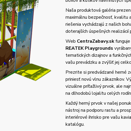
boxov a kútikov navrhnutých špec
Naša produktová galéria prezent
maximálnu bezpečnosť, kvalitu
riešenia vychádzajú z našich bo
doterajších úspešných realizácií 
Web
CentraZabavy.sk
funguje
REATEK Playgrounds
vyrában
tematických dizajnov a funkčnýc
vašu prevádzku a zvýšiť jej cel
Prezrite si predvádzané herné z
priniesť novú vlnu zákazníkov. 
vizuálne príťažlivý prvok, ale n
na dlhodobú lojalitu celých rodín
Každý herný prvok v našej ponuke
nástroj na podporu rastu a prosp
interiérové ihrisko pre vašu kav
katalógu.