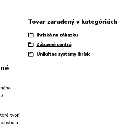
Tovar zaradený v kategóriách
Ihriská na zákazku
Zábavné centrá
Unikátne systémy ihrísk
čné
edného
 a
toré tvorí
 pohybu a