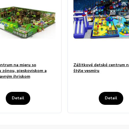
ntrum na mieru so
Zážitkové detské centrum n
 zónou, pieskoviskom a
štýle vesmíru
avným ihriskom
Detail
Detail