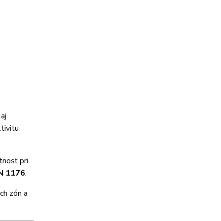
aj
tivitu
tnosť pri
N 1176
.
ých zón a