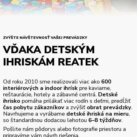
ZVÝŠTE NÁVŠTEVNOSŤ VAŠEJ PREVÁDZKY
VĎAKA DETSKÝM
IHRISKÁM REATEK
Od roku 2010 sme realizovali viac ako
600
interiérových a indoor ihrísk
pre kaviarne,
reštaurácie, hotely a zábavné centrá.
Detské
ihrisko
pomáha prilákať viac rodín s deťmi, predĺžiť
čas pobytu zákazníkov
a zvýšiť
obrat prevádzky
.
Navrhujeme a vyrábame
detské ihriská na mieru
,
so štandardnou dodacou lehotou
6–8 týždňov
.
Pošlite nám pôdorys alebo fotografie priestoru a
pripravíme vám návrh riešenia.