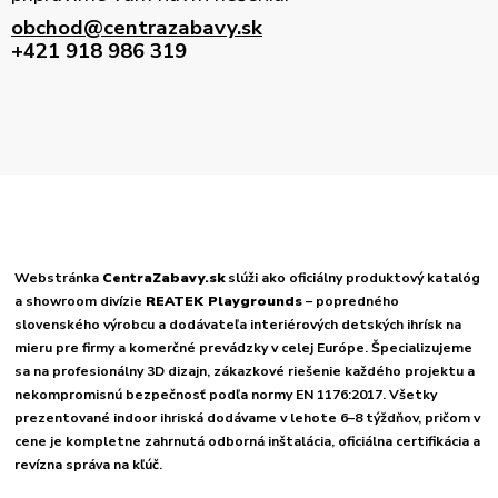
obchod@centrazabavy.sk
+421 918 986 319
Webstránka
CentraZabavy.sk
slúži ako oficiálny produktový katalóg
a showroom divízie
REATEK Playgrounds
– popredného
slovenského výrobcu a dodávateľa interiérových detských ihrísk na
mieru pre firmy a komerčné prevádzky v celej Európe. Špecializujeme
sa na profesionálny 3D dizajn, zákazkové riešenie každého projektu a
nekompromisnú bezpečnosť podľa normy EN 1176:2017. Všetky
prezentované indoor ihriská dodávame v lehote 6–8 týždňov, pričom v
cene je kompletne zahrnutá odborná inštalácia, oficiálna certifikácia a
revízna správa na kľúč.