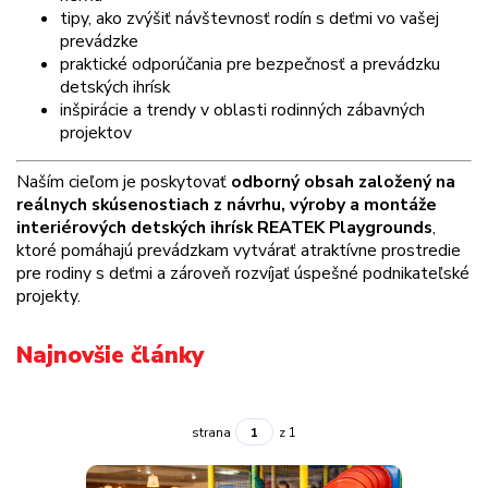
tipy, ako zvýšiť návštevnosť rodín s deťmi vo vašej
prevádzke
praktické odporúčania pre bezpečnosť a prevádzku
detských ihrísk
inšpirácie a trendy v oblasti rodinných zábavných
projektov
Naším cieľom je poskytovať
odborný obsah založený na
reálnych skúsenostiach z návrhu, výroby a montáže
interiérových detských ihrísk REATEK Playgrounds
,
ktoré pomáhajú prevádzkam vytvárať atraktívne prostredie
pre rodiny s deťmi a zároveň rozvíjať úspešné podnikateľské
projekty.
Najnovšie články
strana
z 1