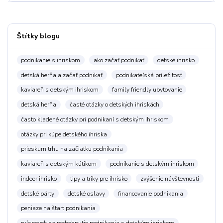
Štítky blogu
podnikanie s ihriskom
ako začať podnikať
detské ihrisko
detská herňa a začať podnikať
podnikateľská príležitosť
kaviareň s detským ihriskom
family friendly ubytovanie
detská herňa
časté otázky o detských ihriskách
často kladené otázky pri podnikaní s detským ihriskom
otázky pri kúpe detského ihriska
prieskum trhu na začiatku podnikania
kaviareň s detským kútikom
podnikanie s detským ihriskom
indoor ihrisko
tipy a triky pre ihrisko
zvýšenie návštevnosti
detské párty
detské oslavy
financovanie podnikania
peniaze na štart podnikania
príspevok na rozbehnutie podnikania s detským ihriskom