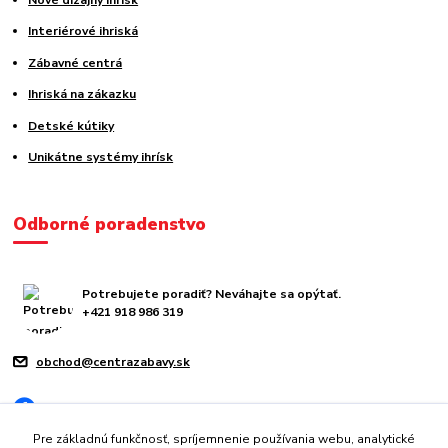
Interiérové ihriská
Zábavné centrá
Ihriská na zákazku
Detské kútiky
Unikátne systémy ihrísk
Odborné poradenstvo
Potrebujete poradiť? Neváhajte sa opýtať.
+421 918 986 319
obchod@centrazabavy.sk
Pre základnú funkčnosť, spríjemnenie používania webu, analytické