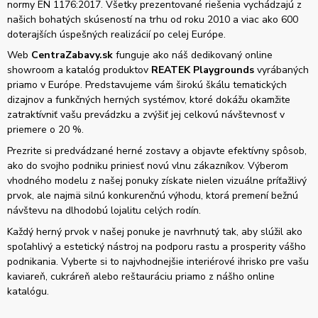
normy EN 1176:2017. Všetky prezentované riešenia vychádzajú z
našich bohatých skúseností na trhu od roku 2010 a viac ako 600
doterajších úspešných realizácií po celej Európe.
Web
CentraZabavy.sk
funguje ako náš dedikovaný online
showroom a katalóg produktov
REATEK Playgrounds
vyrábaných
priamo v Európe. Predstavujeme vám širokú škálu tematických
dizajnov a funkčných herných systémov, ktoré dokážu okamžite
zatraktívniť vašu prevádzku a zvýšiť jej celkovú návštevnosť v
priemere o 20 %.
Prezrite si predvádzané herné zostavy a objavte efektívny spôsob,
ako do svojho podniku priniesť novú vlnu zákazníkov. Výberom
vhodného modelu z našej ponuky získate nielen vizuálne príťažlivý
prvok, ale najmä silnú konkurenčnú výhodu, ktorá premení bežnú
návštevu na dlhodobú lojalitu celých rodín.
Každý herný prvok v našej ponuke je navrhnutý tak, aby slúžil ako
spoľahlivý a estetický nástroj na podporu rastu a prosperity vášho
podnikania. Vyberte si to najvhodnejšie interiérové ihrisko pre vašu
kaviareň, cukráreň alebo reštauráciu priamo z nášho online
katalógu.