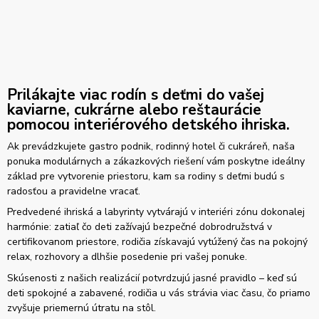
Prilákajte viac rodín s deťmi do vašej
kaviarne, cukrárne alebo reštaurácie
pomocou interiérového detského ihriska.
Ak prevádzkujete gastro podnik, rodinný hotel či cukráreň, naša
ponuka modulárnych a zákazkových riešení vám poskytne ideálny
základ pre vytvorenie priestoru, kam sa rodiny s deťmi budú s
radosťou a pravidelne vracať.
Predvedené ihriská a labyrinty vytvárajú v interiéri zónu dokonalej
harmónie: zatiaľ čo deti zažívajú bezpečné dobrodružstvá v
certifikovanom priestore, rodičia získavajú vytúžený čas na pokojný
relax, rozhovory a dlhšie posedenie pri vašej ponuke.
Skúsenosti z našich realizácií potvrdzujú jasné pravidlo – keď sú
deti spokojné a zabavené, rodičia u vás strávia viac času, čo priamo
zvyšuje priemernú útratu na stôl.