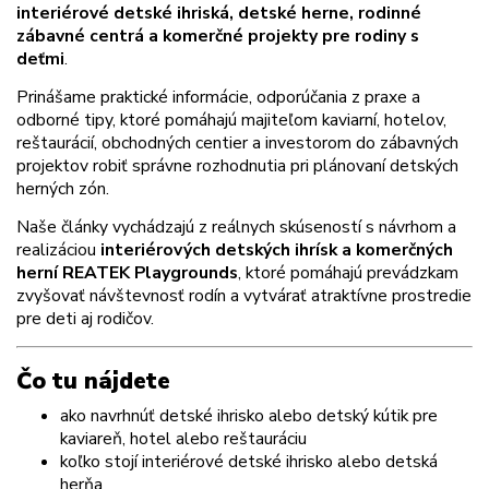
interiérové detské ihriská, detské herne, rodinné
zábavné centrá a komerčné projekty pre rodiny s
deťmi
.
Prinášame praktické informácie, odporúčania z praxe a
odborné tipy, ktoré pomáhajú majiteľom kaviarní, hotelov,
reštaurácií, obchodných centier a investorom do zábavných
projektov robiť správne rozhodnutia pri plánovaní detských
herných zón.
Naše články vychádzajú z reálnych skúseností s návrhom a
realizáciou
interiérových detských ihrísk a komerčných
herní REATEK Playgrounds
, ktoré pomáhajú prevádzkam
zvyšovať návštevnosť rodín a vytvárať atraktívne prostredie
pre deti aj rodičov.
Čo tu nájdete
ako navrhnúť detské ihrisko alebo detský kútik pre
kaviareň, hotel alebo reštauráciu
koľko stojí interiérové detské ihrisko alebo detská
herňa