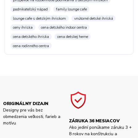
podnikateľský nápad
family lounge cafe
lounge cafe s detským ihriskom
vnútorné detské ihriská
ceny ihriska
cena detského indoor centra
cena detského ihriska
cena detskej herne
cena rodinného centra
ORIGINÁLNY DIZAJN
Designy pre vás bez
obmedzenia veľkosti, farieb a
ZÁRUKA 36 MESIACOV
motívu
Ako jediní ponúkame záruku 3 +
8 rokov na konštrukciu a