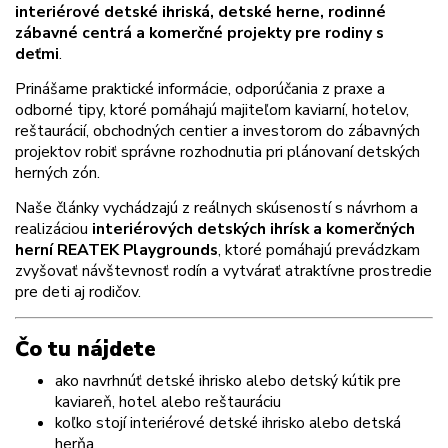
interiérové detské ihriská, detské herne, rodinné
zábavné centrá a komerčné projekty pre rodiny s
deťmi
.
Prinášame praktické informácie, odporúčania z praxe a
odborné tipy, ktoré pomáhajú majiteľom kaviarní, hotelov,
reštaurácií, obchodných centier a investorom do zábavných
projektov robiť správne rozhodnutia pri plánovaní detských
herných zón.
Naše články vychádzajú z reálnych skúseností s návrhom a
realizáciou
interiérových detských ihrísk a komerčných
herní REATEK Playgrounds
, ktoré pomáhajú prevádzkam
zvyšovať návštevnosť rodín a vytvárať atraktívne prostredie
pre deti aj rodičov.
Čo tu nájdete
ako navrhnúť detské ihrisko alebo detský kútik pre
kaviareň, hotel alebo reštauráciu
koľko stojí interiérové detské ihrisko alebo detská
herňa