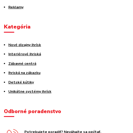
Reklamy
Kategória
Nové dizajny ihrísk
Interiérové ihriská
Zábavné centrá
Ihriská na zákazku
Detské kútiky
Unikátne systémy ihrísk
Odborné poradenstvo
Potrebujete poradiť? Neváhajte sa opýtať.