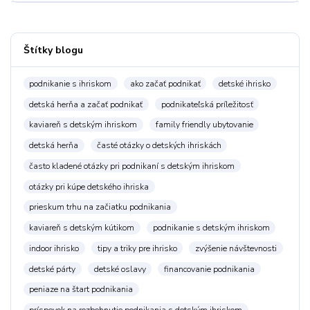
Štítky blogu
podnikanie s ihriskom
ako začať podnikať
detské ihrisko
detská herňa a začať podnikať
podnikateľská príležitosť
kaviareň s detským ihriskom
family friendly ubytovanie
detská herňa
časté otázky o detských ihriskách
často kladené otázky pri podnikaní s detským ihriskom
otázky pri kúpe detského ihriska
prieskum trhu na začiatku podnikania
kaviareň s detským kútikom
podnikanie s detským ihriskom
indoor ihrisko
tipy a triky pre ihrisko
zvýšenie návštevnosti
detské párty
detské oslavy
financovanie podnikania
peniaze na štart podnikania
príspevok na rozbehnutie podnikania s detským ihriskom