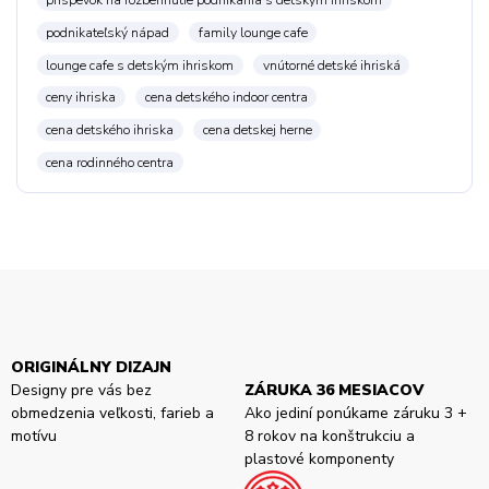
podnikateľský nápad
family lounge cafe
lounge cafe s detským ihriskom
vnútorné detské ihriská
ceny ihriska
cena detského indoor centra
cena detského ihriska
cena detskej herne
cena rodinného centra
ORIGINÁLNY DIZAJN
Designy pre vás bez
ZÁRUKA 36 MESIACOV
obmedzenia veľkosti, farieb a
Ako jediní ponúkame záruku 3 +
motívu
8 rokov na konštrukciu a
plastové komponenty