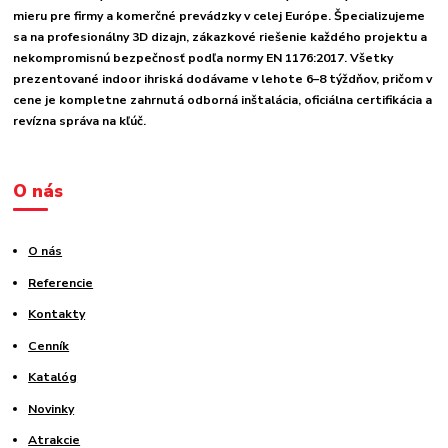
mieru pre firmy a komerčné prevádzky v celej Európe. Špecializujeme
sa na profesionálny 3D dizajn, zákazkové riešenie každého projektu a
nekompromisnú bezpečnosť podľa normy EN 1176:2017. Všetky
prezentované indoor ihriská dodávame v lehote 6–8 týždňov, pričom v
cene je kompletne zahrnutá odborná inštalácia, oficiálna certifikácia a
revízna správa na kľúč.
O nás
O nás
Referencie
Kontakty
Cenník
Katalóg
Novinky
Atrakcie