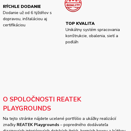
RÝCHLE DODANIE
Dodanie už od 6 týždňov s
dopravou, inštaláciou aj
TOP KVALITA
certifikáciou
Unikátny systém spracovania
konštrukcie, obalenia, sietí a
podláh
O SPOLOČNOSTI REATEK
PLAYGROUNDS
Na tejto stránke nájdete ucelené portfólio a ukážky realizácií
značky
REATEK Playgrounds
– popredného dodávateľa
dizajnových interiérových detských ihrísk, herných boxov a kútikov