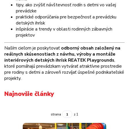
tipy, ako zvýšiť návštevnosť rodín s deťmi vo vašej
prevádzke
praktické odporúčania pre bezpečnosť a prevádzku
detských ihrísk
inšpirácie a trendy v oblasti rodinných zábavných
projektov
Naším cieľom je poskytovať
odborný obsah založený na
reálnych skúsenostiach z návrhu, výroby a montáže
interiérových detských ihrísk REATEK Playgrounds
,
ktoré pomáhajú prevádzkam vytvárať atraktívne prostredie
pre rodiny s deťmi a zároveň rozvíjať úspešné podnikateľské
projekty.
Najnovšie články
strana
z 1