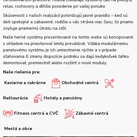
relax, rozhovory a dlhšie posedenie pri vašej ponuke.
Skúsenosti z našich realizácií potvrdzujú jasné pravidlo – keď sú
deti spokojné a zabavené, rodičia u vás strávia viac času, čo priamo
zvyšuje priemernú útratu na stôl.
Naše herné systémy prezentované na tomto webe sú koncipované
s ohľadom na priestorové limity prevádzok. Vďaka modulárnemu
panelovému systému je ich umiestnenie rýchle a v prípade
sťahovania či zmeny dispozície podniku sa dajú kedykoľvek ľahko
demontovať, premiestniť alebo rozšíriť o nové moduly.
Naše riešenie pre:
Kaviarne a cukrárne
Obchodné centrá
Reštaurácie
Hotely a penzióny
Fitness centrá a CVČ
Zábavné centrá
Mestá a obce