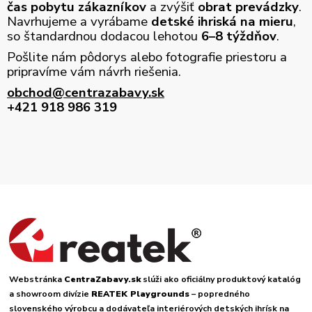
čas pobytu zákazníkov
a zvýšiť
obrat prevádzky
.
Navrhujeme a vyrábame
detské ihriská na mieru
,
so štandardnou dodacou lehotou
6–8 týždňov
.
Pošlite nám pôdorys alebo fotografie priestoru a
pripravíme vám návrh riešenia.
obchod@centrazabavy.sk
+421 918 986 319
Webstránka
CentraZabavy.sk
slúži ako oficiálny produktový katalóg
a showroom divízie
REATEK Playgrounds
– popredného
slovenského výrobcu a dodávateľa interiérových detských ihrísk na