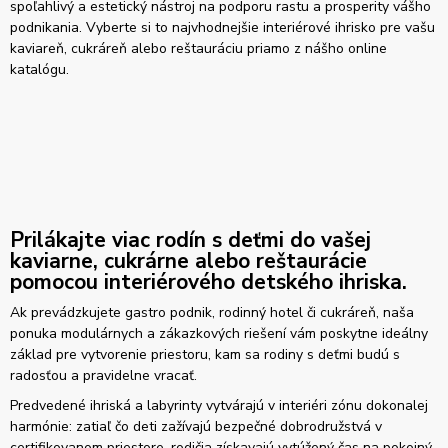
spoľahlivý a estetický nástroj na podporu rastu a prosperity vášho
podnikania. Vyberte si to najvhodnejšie interiérové ihrisko pre vašu
kaviareň, cukráreň alebo reštauráciu priamo z nášho online
katalógu.
Prilákajte viac rodín s deťmi do vašej
kaviarne, cukrárne alebo reštaurácie
pomocou interiérového detského ihriska.
Ak prevádzkujete gastro podnik, rodinný hotel či cukráreň, naša
ponuka modulárnych a zákazkových riešení vám poskytne ideálny
základ pre vytvorenie priestoru, kam sa rodiny s deťmi budú s
radosťou a pravidelne vracať.
Predvedené ihriská a labyrinty vytvárajú v interiéri zónu dokonalej
harmónie: zatiaľ čo deti zažívajú bezpečné dobrodružstvá v
certifikovanom priestore, rodičia získavajú vytúžený čas na pokojný