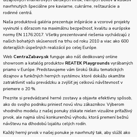
navrhnutých špeciálne pre kaviarne, cukrárne, reštaurácie a
rodinné centrá.
Naša produktová galéria prezentuje inšpirácie a vzorové projekty
vyvinuté s dôrazom na maximálnu bezpečnosť, kvalitu a európske
normy EN 1176:2017. Všetky prezentované riešenia vychádzajú z
našich bohatých skúseností na trhu od roku 2010 a viac ako 600
doterajších úspešných realizácií po celej Európe.
Web
CentraZabavy.sk
funguje ako náš dedikovaný online
showroom a katalóg produktov
REATEK Playgrounds
vyrábaných
priamo v Európe. Predstavujeme vám širokú škálu tematických
dizajnov a funkčných herných systémov, ktoré dokážu okamžite
zatraktívniť vašu prevádzku a zvýšiť jej celkovú návštevnosť v
priemere o 20 %.
Prezrite si predvádzané herné zostavy a objavte efektívny spôsob,
ako do svojho podniku priniesť novú vlnu zákazníkov. Výberom
vhodného modelu z našej ponuky získate nielen vizuálne príťažlivý
prvok, ale najmä silnú konkurenčnú výhodu, ktorá premení bežnú
návštevu na dlhodobú lojalitu celých rodín.
Každý herný prvok v našej ponuke je navrhnutý tak, aby slúžil ako