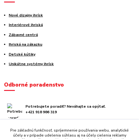
Nové dizajny ihrísk
Interiérové ihriská
Zábavné centrá
Ihriská na zákazku
Detské kútiky
Unikátne systémy ihrísk
Odborné poradenstvo
Potrebujete poradiť? Neváhajte sa opýtať.
+421 918 986 319
obchod@centrazabavy.sk
Pre základnú funkčnosť, spríjemnenie používania webu, analytické
účely a v prípade udelenia súhlasu aj na účely cielenia reklamy