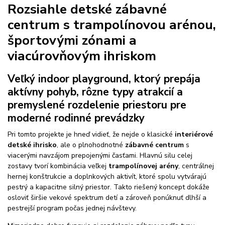
Rozsiahle detské zábavné
centrum s trampolínovou arénou,
športovými zónami a
viacúrovňovým ihriskom
Veľký indoor playground, ktorý prepája
aktívny pohyb, rôzne typy atrakcií a
premyslené rozdelenie priestoru pre
moderné rodinné prevádzky
Pri tomto projekte je hneď vidieť, že nejde o klasické
interiérové
detské ihrisko
, ale o plnohodnotné
zábavné centrum
s
viacerými navzájom prepojenými časťami. Hlavnú silu celej
zostavy tvorí kombinácia veľkej
trampolínovej arény
, centrálnej
hernej konštrukcie a doplnkových aktivít, ktoré spolu vytvárajú
pestrý a kapacitne silný priestor. Takto riešený koncept dokáže
osloviť širšie vekové spektrum detí a zároveň ponúknuť dlhší a
pestrejší program počas jednej návštevy.