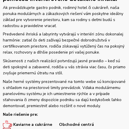
Ak prevádzkujete gastro podnik, rodinný hotel či cukráreň, naša
ponuka modulárnych a zákazkových riešení vám poskytne ideálny
základ pre vytvorenie priestoru, kam sa rodiny s deťmi budú s
radosťou a pravidelne vracať.
Predvedené ihriská a labyrinty vytvárajú v interiéri zónu dokonalej
harmónie: zatiaľ čo deti zažívajú bezpečné dobrodružstvá v
certifikovanom priestore, rodičia získavajú vytúžený čas na pokojný
relax, rozhovory a dlhšie posedenie pri vašej ponuke.
Skúsenosti z našich realizácií potvrdzujú jasné pravidlo – keď sú
deti spokojné a zabavené, rodičia u vás strávia viac času, čo priamo
zvyšuje priemernú útratu na stôl.
Naše herné systémy prezentované na tomto webe sú koncipované
s ohľadom na priestorové limity prevádzok. Vďaka modulárnemu
panelovému systému je ich umiestnenie rýchle a v prípade
sťahovania či zmeny dispozície podniku sa dajú kedykoľvek ľahko
demontovať, premiestniť alebo rozšíriť o nové moduly.
Naše riešenie pre:
Kaviarne a cukrárne
Obchodné centrá