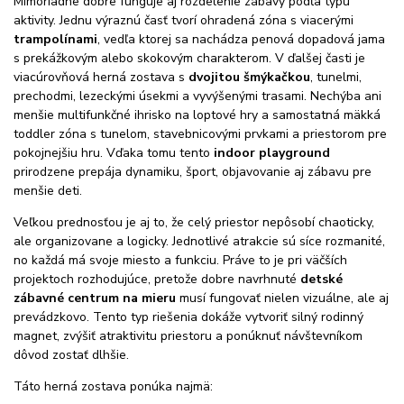
Mimoriadne dobre funguje aj rozdelenie zábavy podľa typu
aktivity. Jednu výraznú časť tvorí ohradená zóna s viacerými
trampolínami
, vedľa ktorej sa nachádza penová dopadová jama
s prekážkovým alebo skokovým charakterom. V ďalšej časti je
viacúrovňová herná zostava s
dvojitou šmýkačkou
, tunelmi,
prechodmi, lezeckými úsekmi a vyvýšenými trasami. Nechýba ani
menšie multifunkčné ihrisko na loptové hry a samostatná mäkká
toddler zóna s tunelom, stavebnicovými prvkami a priestorom pre
pokojnejšiu hru. Vďaka tomu tento
indoor playground
prirodzene prepája dynamiku, šport, objavovanie aj zábavu pre
menšie deti.
Veľkou prednosťou je aj to, že celý priestor nepôsobí chaoticky,
ale organizovane a logicky. Jednotlivé atrakcie sú síce rozmanité,
no každá má svoje miesto a funkciu. Práve to je pri väčších
projektoch rozhodujúce, pretože dobre navrhnuté
detské
zábavné centrum na mieru
musí fungovať nielen vizuálne, ale aj
prevádzkovo. Tento typ riešenia dokáže vytvoriť silný rodinný
magnet, zvýšiť atraktivitu priestoru a ponúknuť návštevníkom
dôvod zostať dlhšie.
Táto herná zostava ponúka najmä: