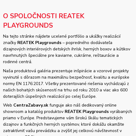
O SPOLOČNOSTI REATEK
PLAYGROUNDS
Na tejto stránke nájdete ucelené portfólio a ukážky realizácií
značky
REATEK Playgrounds
– popredného dodávateľa
dizajnových interiérových detských ihrísk, herných boxov a kútikov
navrhnutých špeciálne pre kaviarne, cukrárne, reštaurácie a
rodinné centrá.
Naša produktová galéria prezentuje inšpirácie a vzorové projekty
vyvinuté s dôrazom na maximálnu bezpečnosť, kvalitu a európske
normy EN 1176:2017. Všetky prezentované riešenia vychádzajú z
našich bohatých skúseností na trhu od roku 2010 a viac ako 600
doterajších úspešných realizácií po celej Európe.
Web
CentraZabavy.sk
funguje ako náš dedikovaný online
showroom a katalóg produktov
REATEK Playgrounds
vyrábaných
priamo v Európe. Predstavujeme vám širokú škálu tematických
dizajnov a funkčných herných systémov, ktoré dokážu okamžite
zatraktívniť vašu prevádzku a zvýšiť jej celkovú návštevnosť v