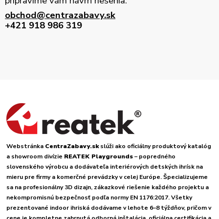
pripravíme vám návrh riešenia.
obchod@centrazabavy.sk
+421 918 986 319
Webstránka
CentraZabavy.sk
slúži ako oficiálny produktový katalóg
a showroom divízie
REATEK Playgrounds
– popredného
slovenského výrobcu a dodávateľa interiérových detských ihrísk na
mieru pre firmy a komerčné prevádzky v celej Európe. Špecializujeme
sa na profesionálny 3D dizajn, zákazkové riešenie každého projektu a
nekompromisnú bezpečnosť podľa normy EN 1176:2017. Všetky
prezentované indoor ihriská dodávame v lehote 6–8 týždňov, pričom v
cene je kompletne zahrnutá odborná inštalácia, oficiálna certifikácia a