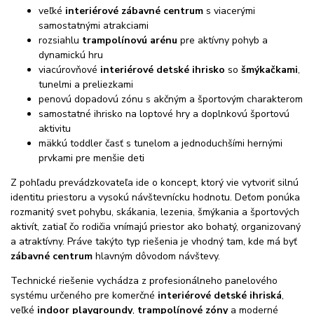
veľké
interiérové zábavné centrum
s viacerými
samostatnými atrakciami
rozsiahlu
trampolínovú arénu
pre aktívny pohyb a
dynamickú hru
viacúrovňové
interiérové detské ihrisko
so
šmýkačkami
,
tunelmi a preliezkami
penovú dopadovú zónu s akčným a športovým charakterom
samostatné ihrisko na loptové hry a doplnkovú športovú
aktivitu
mäkkú toddler časť s tunelom a jednoduchšími hernými
prvkami pre menšie deti
Z pohľadu prevádzkovateľa ide o koncept, ktorý vie vytvoriť silnú
identitu priestoru a vysokú návštevnícku hodnotu. Deťom ponúka
rozmanitý svet pohybu, skákania, lezenia, šmýkania a športových
aktivít, zatiaľ čo rodičia vnímajú priestor ako bohatý, organizovaný
a atraktívny. Práve takýto typ riešenia je vhodný tam, kde má byť
zábavné centrum
hlavným dôvodom návštevy.
Technické riešenie vychádza z profesionálneho panelového
systému určeného pre komerčné
interiérové detské ihriská
,
veľké
indoor playgroundy
,
trampolínové zóny
a moderné