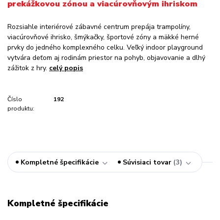
prekážkovou zónou a viacúrovňovým ihriskom
Rozsiahle interiérové zábavné centrum prepája trampolíny,
viacúrovňové ihrisko, šmýkačky, športové zóny a mäkké herné
prvky do jedného komplexného celku. Veľký indoor playground
vytvára deťom aj rodinám priestor na pohyb, objavovanie a dlhý
zážitok z hry.
celý popis
Číslo
192
produktu:
Kompletné špecifikácie
Súvisiaci tovar
3
Kompletné špecifikácie