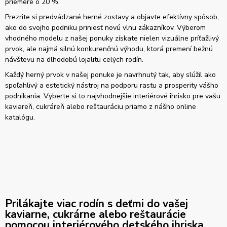
priemere o 20 %.
Prezrite si predvádzané herné zostavy a objavte efektívny spôsob,
ako do svojho podniku priniesť novú vlnu zákazníkov. Výberom
vhodného modelu z našej ponuky získate nielen vizuálne príťažlivý
prvok, ale najmä silnú konkurenčnú výhodu, ktorá premení bežnú
návštevu na dlhodobú lojalitu celých rodín.
Každý herný prvok v našej ponuke je navrhnutý tak, aby slúžil ako
spoľahlivý a estetický nástroj na podporu rastu a prosperity vášho
podnikania. Vyberte si to najvhodnejšie interiérové ihrisko pre vašu
kaviareň, cukráreň alebo reštauráciu priamo z nášho online
katalógu.
Prilákajte viac rodín s deťmi do vašej
kaviarne, cukrárne alebo reštaurácie
pomocou interiérového detského ihriska.