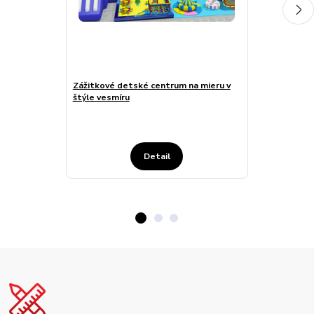
Zážitkové detské centrum na mieru v
Interiérové d
štýle vesmíru
lezeckou zóno
tematickým i
Detail