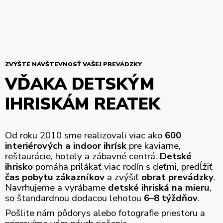
ZVÝŠTE NÁVŠTEVNOSŤ VAŠEJ PREVÁDZKY
VĎAKA DETSKÝM
IHRISKÁM REATEK
Od roku 2010 sme realizovali viac ako
600
interiérových a indoor ihrísk
pre kaviarne,
reštaurácie, hotely a zábavné centrá.
Detské
ihrisko
pomáha prilákať viac rodín s deťmi, predĺžiť
čas pobytu zákazníkov
a zvýšiť
obrat prevádzky
.
Navrhujeme a vyrábame
detské ihriská na mieru
,
so štandardnou dodacou lehotou
6–8 týždňov
.
Pošlite nám pôdorys alebo fotografie priestoru a