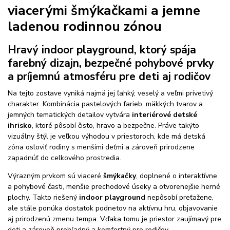
viacerými šmýkačkami a jemne
ladenou rodinnou zónou
Hravý indoor playground, ktorý spája
farebný dizajn, bezpečné pohybové prvky
a príjemnú atmosféru pre deti aj rodičov
Na tejto zostave vyniká najmä jej ľahký, veselý a veľmi prívetivý
charakter. Kombinácia pastelových farieb, mäkkých tvarov a
jemných tematických detailov vytvára
interiérové detské
ihrisko
, ktoré pôsobí čisto, hravo a bezpečne. Práve takýto
vizuálny štýl je veľkou výhodou v priestoroch, kde má detská
zóna osloviť rodiny s menšími deťmi a zároveň prirodzene
zapadnúť do celkového prostredia.
Výrazným prvkom sú viaceré
šmýkačky
, doplnené o interaktívne
a pohybové časti, menšie prechodové úseky a otvorenejšie herné
plochy. Takto riešený
indoor playground
nepôsobí preťažene,
ale stále ponúka dostatok podnetov na aktívnu hru, objavovanie
aj prirodzenú zmenu tempa. Vďaka tomu je priestor zaujímavý pre
deti a zároveň prehľadný a komfortný pre rodičov.