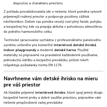
dispozície a charakteru priestoru
Z pohľadu prevádzkovateľa ide o riešenie, ktoré pomáha vytvoriť
príjemnejší rodinný priestor a podporuje pozitívny zážitok
návštevníkov. Deťom zas ponúka veselý svet plný farieb, pohybu
a bezpečnej hry, kde sa prepája aktivita s pohodovou atmosférou
do jedného harmonického celku.
Technické spracovanie vychádza z profesionálneho panelového
systému určeného pre komerčné
interiérové detské ihriská
,
indoor playgroundy
a moderné
detské herne
. Použité
materiály sú pripravené na pravidelné každodenné používanie,
jednoduchú údržbu a bezpečnú prevádzku, pričom návrh
rešpektuje požiadavky normy EN 1176.
Navrhneme vám detské ihrisko na mieru
pre váš priestor
Ak hľadáte príjemné
interiérové ihrisko
, ktoré spojí jemný dizajn,
bezpečné herné prvky a dobré využitie priestoru, pripravíme vám
riešenie prispôsobené vašej prevádzke.