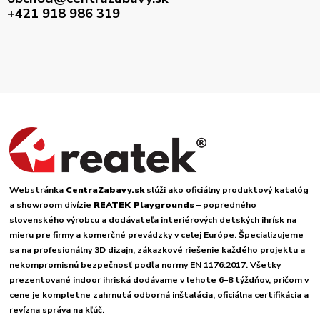
+421 918 986 319
Webstránka
CentraZabavy.sk
slúži ako oficiálny produktový katalóg
a showroom divízie
REATEK Playgrounds
– popredného
slovenského výrobcu a dodávateľa interiérových detských ihrísk na
mieru pre firmy a komerčné prevádzky v celej Európe. Špecializujeme
sa na profesionálny 3D dizajn, zákazkové riešenie každého projektu a
nekompromisnú bezpečnosť podľa normy EN 1176:2017. Všetky
prezentované indoor ihriská dodávame v lehote 6–8 týždňov, pričom v
cene je kompletne zahrnutá odborná inštalácia, oficiálna certifikácia a
revízna správa na kľúč.