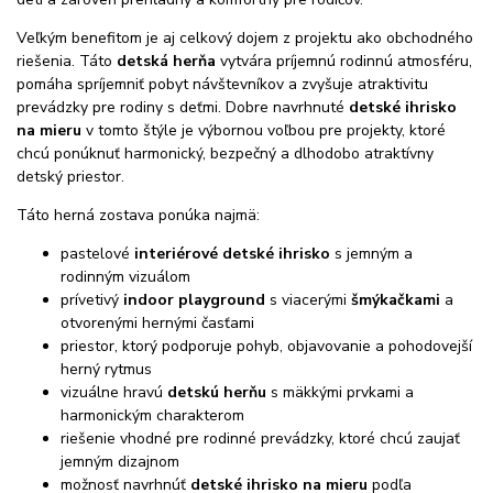
Veľkým benefitom je aj celkový dojem z projektu ako obchodného
riešenia. Táto
detská herňa
vytvára príjemnú rodinnú atmosféru,
pomáha spríjemniť pobyt návštevníkov a zvyšuje atraktivitu
prevádzky pre rodiny s deťmi. Dobre navrhnuté
detské ihrisko
na mieru
v tomto štýle je výbornou voľbou pre projekty, ktoré
chcú ponúknuť harmonický, bezpečný a dlhodobo atraktívny
detský priestor.
Táto herná zostava ponúka najmä:
pastelové
interiérové detské ihrisko
s jemným a
rodinným vizuálom
prívetivý
indoor playground
s viacerými
šmýkačkami
a
otvorenými hernými časťami
priestor, ktorý podporuje pohyb, objavovanie a pohodovejší
herný rytmus
vizuálne hravú
detskú herňu
s mäkkými prvkami a
harmonickým charakterom
riešenie vhodné pre rodinné prevádzky, ktoré chcú zaujať
jemným dizajnom
možnosť navrhnúť
detské ihrisko na mieru
podľa