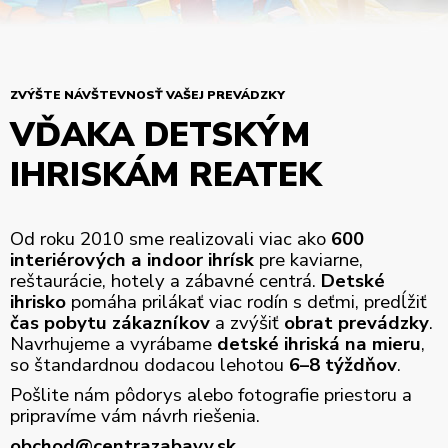
ZVÝŠTE NÁVŠTEVNOSŤ VAŠEJ PREVÁDZKY
VĎAKA DETSKÝM
IHRISKÁM REATEK
Od roku 2010 sme realizovali viac ako
600
interiérových a indoor ihrísk
pre kaviarne,
reštaurácie, hotely a zábavné centrá.
Detské
ihrisko
pomáha prilákať viac rodín s deťmi, predĺžiť
čas pobytu zákazníkov
a zvýšiť
obrat prevádzky
.
Navrhujeme a vyrábame
detské ihriská na mieru
,
so štandardnou dodacou lehotou
6–8 týždňov
.
Pošlite nám pôdorys alebo fotografie priestoru a
pripravíme vám návrh riešenia.
obchod@centrazabavy.sk