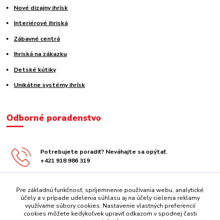
Nové dizajny ihrísk
Interiérové ihriská
Zábavné centrá
Ihriská na zákazku
Detské kútiky
Unikátne systémy ihrísk
Odborné poradenstvo
Potrebujete poradiť? Neváhajte sa opýtať.
+421 918 986 319
obchod@centrazabavy.sk
Pre základnú funkčnosť, spríjemnenie používania webu, analytické
účely a v prípade udelenia súhlasu aj na účely cielenia reklamy
využívame súbory cookies. Nastavenie vlastných preferencií
cookies môžete kedykoľvek upraviť odkazom v spodnej časti