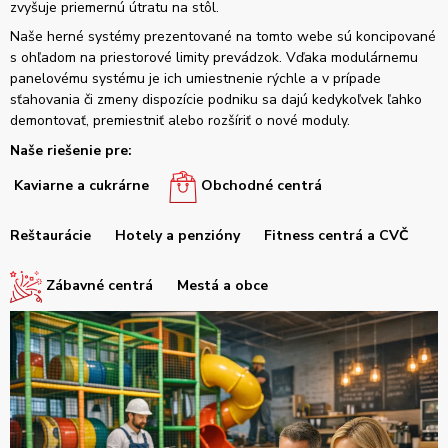
zvyšuje priemernú útratu na stôl.
Naše herné systémy prezentované na tomto webe sú koncipované
s ohľadom na priestorové limity prevádzok. Vďaka modulárnemu
panelovému systému je ich umiestnenie rýchle a v prípade
sťahovania či zmeny dispozície podniku sa dajú kedykoľvek ľahko
demontovať, premiestniť alebo rozšíriť o nové moduly.
Naše riešenie pre:
Kaviarne a cukrárne
Obchodné centrá
Reštaurácie
Hotely a penzióny
Fitness centrá a CVČ
Zábavné centrá
Mestá a obce