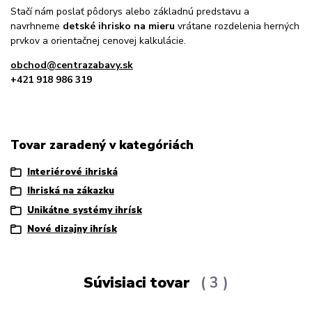
Stačí nám poslať pôdorys alebo základnú predstavu a
navrhneme
detské ihrisko na mieru
vrátane rozdelenia herných
prvkov a orientačnej cenovej kalkulácie.
obchod@centrazabavy.sk
+421 918 986 319
Tovar zaradený v kategóriách
Interiérové ihriská
Ihriská na zákazku
Unikátne systémy ihrísk
Nové dizajny ihrísk
Súvisiaci tovar
3