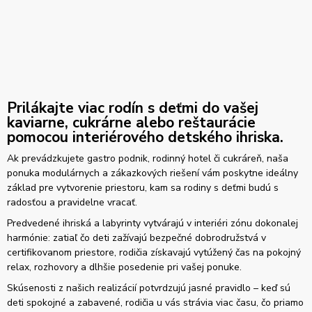
Prilákajte viac rodín s deťmi do vašej
kaviarne, cukrárne alebo reštaurácie
pomocou interiérového detského ihriska.
Ak prevádzkujete gastro podnik, rodinný hotel či cukráreň, naša
ponuka modulárnych a zákazkových riešení vám poskytne ideálny
základ pre vytvorenie priestoru, kam sa rodiny s deťmi budú s
radosťou a pravidelne vracať.
Predvedené ihriská a labyrinty vytvárajú v interiéri zónu dokonalej
harmónie: zatiaľ čo deti zažívajú bezpečné dobrodružstvá v
certifikovanom priestore, rodičia získavajú vytúžený čas na pokojný
relax, rozhovory a dlhšie posedenie pri vašej ponuke.
Skúsenosti z našich realizácií potvrdzujú jasné pravidlo – keď sú
deti spokojné a zabavené, rodičia u vás strávia viac času, čo priamo