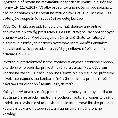
vyvinuté s dôrazom na maximálnu bezpečnosť, kvalitu a európske
normy EN 1176:2017. Všetky prezentované riešenia vychádzajú z
našich bohatých skúseností na trhu od roku 2010 a viac ako 600
doterajších úspešných realizácií po celej Európe.
Web
CentraZabavy.sk
funguje ako náš dedikovaný online
showroom a katalóg produktov
REATEK Playgrounds
vyrábaných
priamo v Európe. Predstavujeme vám širokú škálu tematických
dizajnov a funkčných herných systémov, ktoré dokážu okamžite
zatraktívniť vašu prevádzku a zvýšiť jej celkovú návštevnosť v
priemere o 20 %.
Prezrite si predvádzané herné zostavy a objavte efektívny spôsob,
ako do svojho podniku priniesť novú vlnu zákazníkov. Výberom
vhodného modelu z našej ponuky získate nielen vizuálne príťažlivý
prvok, ale najmä silnú konkurenčnú výhodu, ktorá premení bežnú
návštevu na dlhodobú lojalitu celých rodín.
Každý herný prvok v našej ponuke je navrhnutý tak, aby slúžil ako
spoľahlivý a estetický nástroj na podporu rastu a prosperity vášho
podnikania. Vyberte si to najvhodnejšie interiérové ihrisko pre vašu
kaviareň, cukráreň alebo reštauráciu priamo z nášho online
katalógu.