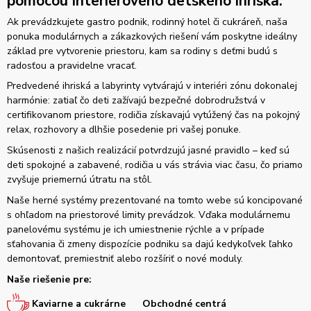
pomocou interiérového detského ihriska.
Ak prevádzkujete gastro podnik, rodinný hotel či cukráreň, naša
ponuka modulárnych a zákazkových riešení vám poskytne ideálny
základ pre vytvorenie priestoru, kam sa rodiny s deťmi budú s
radosťou a pravidelne vracať.
Predvedené ihriská a labyrinty vytvárajú v interiéri zónu dokonalej
harmónie: zatiaľ čo deti zažívajú bezpečné dobrodružstvá v
certifikovanom priestore, rodičia získavajú vytúžený čas na pokojný
relax, rozhovory a dlhšie posedenie pri vašej ponuke.
Skúsenosti z našich realizácií potvrdzujú jasné pravidlo – keď sú
deti spokojné a zabavené, rodičia u vás strávia viac času, čo priamo
zvyšuje priemernú útratu na stôl.
Naše herné systémy prezentované na tomto webe sú koncipované
s ohľadom na priestorové limity prevádzok. Vďaka modulárnemu
panelovému systému je ich umiestnenie rýchle a v prípade
sťahovania či zmeny dispozície podniku sa dajú kedykoľvek ľahko
demontovať, premiestniť alebo rozšíriť o nové moduly.
Naše riešenie pre:
Kaviarne a cukrárne
Obchodné centrá