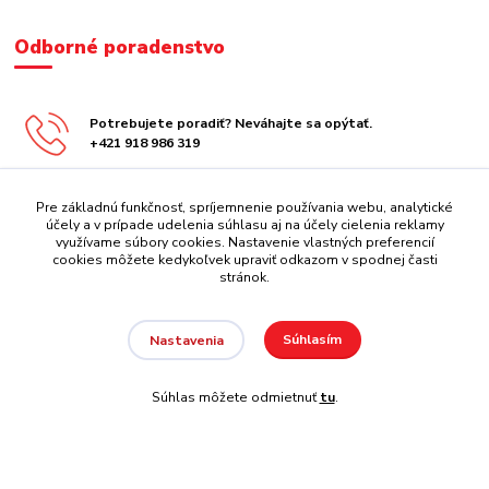
Odborné poradenstvo
Potrebujete poradiť? Neváhajte sa opýtať.
+421 918 986 319
obchod@centrazabavy.sk
Pre základnú funkčnosť, spríjemnenie používania webu, analytické
účely a v prípade udelenia súhlasu aj na účely cielenia reklamy
využívame súbory cookies. Nastavenie vlastných preferencií
cookies môžete kedykoľvek upraviť odkazom v spodnej časti
stránok.
Súhlasím
Nastavenia
Copyright 2008 - 2026 REATEK Playgrounds
Súhlas môžete odmietnuť
tu
.