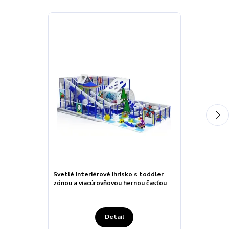
Svetlé interiérové ihrisko s toddler
Zimné interiér
zónou a viacúrovňovou hernou časťou
šmýkačkami, 
Detail