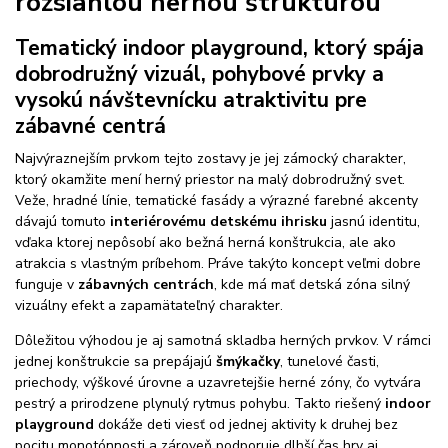
rozsiahlou hernou štruktúrou
Tematický indoor playground, ktorý spája
dobrodružný vizuál, pohybové prvky a
vysokú návštevnícku atraktivitu pre
zábavné centrá
Najvýraznejším prvkom tejto zostavy je jej zámocký charakter,
ktorý okamžite mení herný priestor na malý dobrodružný svet.
Veže, hradné línie, tematické fasády a výrazné farebné akcenty
dávajú tomuto
interiérovému detskému ihrisku
jasnú identitu,
vďaka ktorej nepôsobí ako bežná herná konštrukcia, ale ako
atrakcia s vlastným príbehom. Práve takýto koncept veľmi dobre
funguje v
zábavných centrách
, kde má mať detská zóna silný
vizuálny efekt a zapamätateľný charakter.
Dôležitou výhodou je aj samotná skladba herných prvkov. V rámci
jednej konštrukcie sa prepájajú
šmýkačky
, tunelové časti,
priechody, výškové úrovne a uzavretejšie herné zóny, čo vytvára
pestrý a prirodzene plynulý rytmus pohybu. Takto riešený
indoor
playground
dokáže deti viesť od jednej aktivity k druhej bez
pocitu monotónnosti a zároveň podporuje dlhší čas hry aj