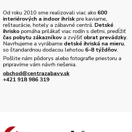
Od roku 2010 sme realizovali viac ako
600
interiérových a indoor ihrísk
pre kaviarne,
reštaurácie, hotely a zábavné centrá.
Detské
ihrisko
pomáha prilákať viac rodín s deťmi, predĺžiť
čas pobytu zákazníkov
a zvýšiť
obrat prevádzky
.
Navrhujeme a vyrábame
detské ihriská na mieru
,
so štandardnou dodacou lehotou
6–8 týždňov
.
Pošlite nám pôdorys alebo fotografie priestoru a
pripravíme vám návrh riešenia.
obchod@centrazabavy.sk
+421 918 986 319