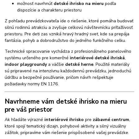
možnosť navrhnúť
detské ihrisko na mieru
podľa
dispozície a charakteru priestoru
Z pohľadu prevádzkovateľa ide o riešenie, ktoré pomáha budovať
silnú rodinnú atrakciu a zvyšuje celkovú návštevnícku príťažlivosť
priestoru. Pre deti zas vzniká hravý hradný svet, kde sa prepája
fantázia, pohyb a dobrodružstvo do jedného funkčného celku.
Technické spracovanie vychádza z profesionálneho panelového
systému určeného pre komerčné
interiérové detské ihriská
,
indoor playgroundy
a väčšie
detské herne
. Použité materiály
sú pripravené na intenzívnu každodennú prevádzku, jednoduchú
údržbu a bezpečné používanie, pričom návrh rešpektuje
požiadavky normy EN 1176.
Navrhneme vám detské ihrisko na mieru
pre váš priestor
Ak hľadáte výrazné
interiérové ihrisko
pre
zábavné centrum
,
ktoré spojí tematický dizajn, pohybové aktivity a silný vizuálny
zážitok, pripravíme vám riešenie prispôsobené vašej prevádzke.