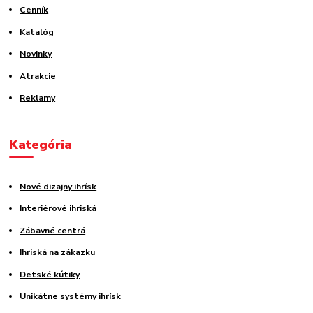
Cenník
Katalóg
Novinky
Atrakcie
Reklamy
Kategória
Nové dizajny ihrísk
Interiérové ihriská
Zábavné centrá
Ihriská na zákazku
Detské kútiky
Unikátne systémy ihrísk