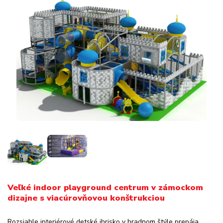
Veľké indoor playground centrum v zámockom
dizajne s viacúrovňovou konštrukciou
Rozsiahle interiérové detské ihrisko v hradnom štýle prepája