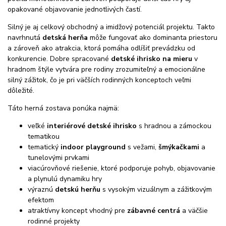
opakované objavovanie jednotlivých častí.
Silný je aj celkový obchodný a imidžový potenciál projektu. Takto
navrhnutá
detská herňa
môže fungovať ako dominanta priestoru
a zároveň ako atrakcia, ktorá pomáha odlíšiť prevádzku od
konkurencie. Dobre spracované
detské ihrisko na mieru
v
hradnom štýle vytvára pre rodiny zrozumiteľný a emocionálne
silný zážitok, čo je pri väčších rodinných konceptoch veľmi
dôležité.
Táto herná zostava ponúka najmä:
veľké
interiérové detské ihrisko
s hradnou a zámockou
tematikou
tematický
indoor playground
s vežami,
šmýkačkami
a
tunelovými prvkami
viacúrovňové riešenie, ktoré podporuje pohyb, objavovanie
a plynulú dynamiku hry
výraznú
detskú herňu
s vysokým vizuálnym a zážitkovým
efektom
atraktívny koncept vhodný pre
zábavné centrá
a väčšie
rodinné projekty