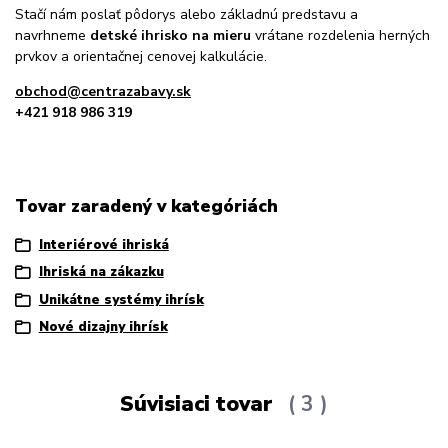
Stačí nám poslať pôdorys alebo základnú predstavu a
navrhneme
detské ihrisko na mieru
vrátane rozdelenia herných
prvkov a orientačnej cenovej kalkulácie.
obchod@centrazabavy.sk
+421 918 986 319
Tovar zaradený v kategóriách
Interiérové ihriská
Ihriská na zákazku
Unikátne systémy ihrísk
Nové dizajny ihrísk
Súvisiaci tovar
3