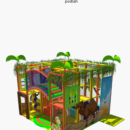
podláh