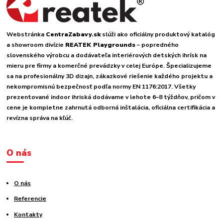
Webstránka
CentraZabavy.sk
slúži ako oficiálny produktový katalóg
a showroom divízie
REATEK Playgrounds
– popredného
slovenského výrobcu a dodávateľa interiérových detských ihrísk na
mieru pre firmy a komerčné prevádzky v celej Európe. Špecializujeme
sa na profesionálny 3D dizajn, zákazkové riešenie každého projektu a
nekompromisnú bezpečnosť podľa normy EN 1176:2017. Všetky
prezentované indoor ihriská dodávame v lehote 6–8 týždňov, pričom v
cene je kompletne zahrnutá odborná inštalácia, oficiálna certifikácia a
revízna správa na kľúč.
O nás
O nás
Referencie
Kontakty