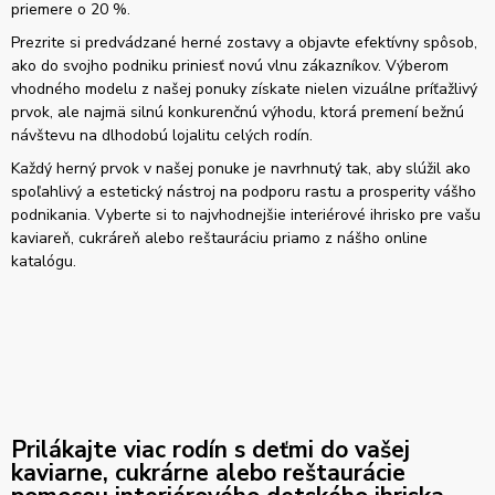
priemere o 20 %.
Prezrite si predvádzané herné zostavy a objavte efektívny spôsob,
ako do svojho podniku priniesť novú vlnu zákazníkov. Výberom
vhodného modelu z našej ponuky získate nielen vizuálne príťažlivý
prvok, ale najmä silnú konkurenčnú výhodu, ktorá premení bežnú
návštevu na dlhodobú lojalitu celých rodín.
Každý herný prvok v našej ponuke je navrhnutý tak, aby slúžil ako
spoľahlivý a estetický nástroj na podporu rastu a prosperity vášho
podnikania. Vyberte si to najvhodnejšie interiérové ihrisko pre vašu
kaviareň, cukráreň alebo reštauráciu priamo z nášho online
katalógu.
Prilákajte viac rodín s deťmi do vašej
kaviarne, cukrárne alebo reštaurácie