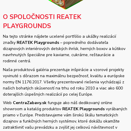
O SPOLOČNOSTI REATEK
PLAYGROUNDS
Na tejto stránke nájdete ucelené portfólio a ukážky realizácií
značky
REATEK Playgrounds
– popredného dodávateľa
dizajnových interiérových detských ihrísk, herných boxov a kútikov
navrhnutých špeciálne pre kaviarne, cukrárne, reštaurácie a
rodinné centrá.
Naša produktová galéria prezentuje inšpirácie a vzorové projekty
vyvinuté s dôrazom na maximálnu bezpečnosť, kvalitu a európske
normy EN 1176:2017. Všetky prezentované riešenia vychádzajú z
našich bohatých skúseností na trhu od roku 2010 a viac ako 600
doterajších úspešných realizácií po celej Európe.
Web
CentraZabavy.sk
funguje ako náš dedikovaný online
showroom a katalóg produktov
REATEK Playgrounds
vyrábaných
priamo v Európe. Predstavujeme vám širokú škálu tematických
dizajnov a funkčných herných systémov, ktoré dokážu okamžite
zatraktívniť vašu prevádzku a zvýšiť jej celkovú návštevnosť v