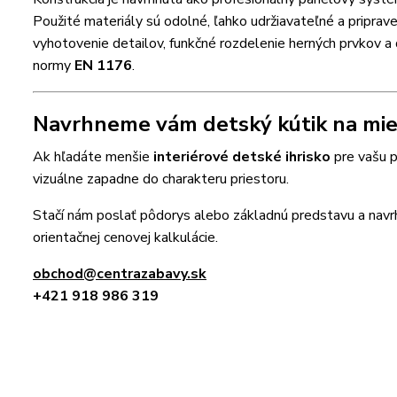
Použité materiály sú odolné, ľahko udržiavateľné a pripra
vyhotovenie detailov, funkčné rozdelenie herných prvkov a
normy
EN 1176
.
Navrhneme vám detský kútik na mier
Ak hľadáte menšie
interiérové detské ihrisko
pre vašu p
vizuálne zapadne do charakteru priestoru.
Stačí nám poslať pôdorys alebo základnú predstavu a na
orientačnej cenovej kalkulácie.
obchod@centrazabavy.sk
+421 918 986 319