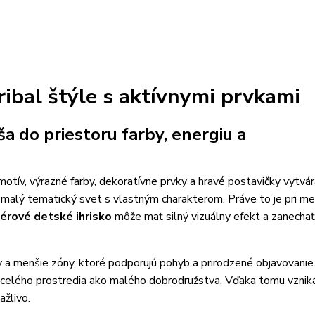
ribal štýle s aktívnymi prvkami
a do priestoru farby, energiu a
l motív, výrazné farby, dekoratívne prvky a hravé postavičky vytvár
o malý tematický svet s vlastným charakterom. Práve to je pri me
iérové detské ihrisko
môže mať silný vizuálny efekt a zanechať
ky a menšie zóny, ktoré podporujú pohyb a prirodzené objavovanie
nie celého prostredia ako malého dobrodružstva. Vďaka tomu vzni
ažlivo.