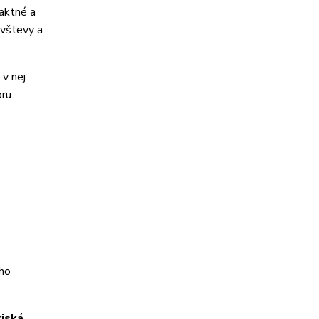
aktné a
ávštevy a
 v nej
ru.
eho
riská
.