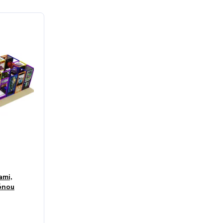
ami,
ónou