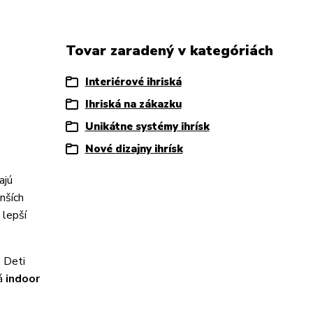
Tovar zaradený v kategóriách
Interiérové ihriská
Ihriská na zákazku
Unikátne systémy ihrísk
Nové dizajny ihrísk
ajú
nších
 lepší
. Deti
ká
indoor