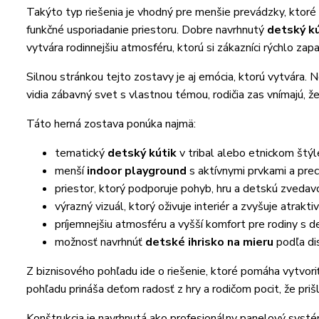
Takýto typ riešenia je vhodný pre menšie prevádzky, ktor
funkčné usporiadanie priestoru. Dobre navrhnutý
detský kú
vytvára rodinnejšiu atmosféru, ktorú si zákazníci rýchlo zap
Silnou stránkou tejto zostavy je aj emócia, ktorú vytvára. N
vidia zábavný svet s vlastnou témou, rodičia zas vnímajú, ž
Táto herná zostava ponúka najmä:
tematický
detský kútik
v tribal alebo etnickom štýl
menší
indoor playground
s aktívnymi prvkami a pre
priestor, ktorý podporuje pohyb, hru a detskú zvedav
výrazný vizuál, ktorý oživuje interiér a zvyšuje atrakti
príjemnejšiu atmosféru a vyšší komfort pre rodiny s d
možnosť navrhnúť
detské ihrisko na mieru
podľa di
Z biznisového pohľadu ide o riešenie, ktoré pomáha vytvoriť
pohľadu prináša deťom radosť z hry a rodičom pocit, že prišl
Konštrukcia je navrhnutá ako profesionálny panelový sys