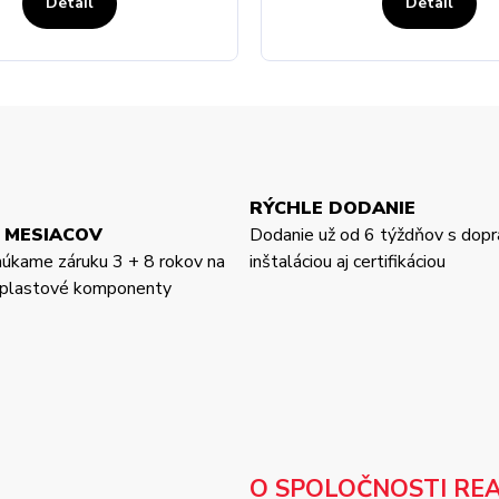
Detail
Detail
RÝCHLE DODANIE
 MESIACOV
Dodanie už od 6 týždňov s dopr
núkame záruku 3 + 8 rokov na
inštaláciou aj certifikáciou
a plastové komponenty
O SPOLOČNOSTI RE