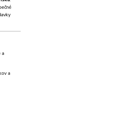
zpečné
davky
 a
kov a