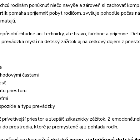
é chcú rodinám ponúknuť niečo navyše a zároveň si zachovať komp
tik
pomáha spríjemniť pobyt rodičom, zvyšuje pohodlie počas n
amätajú.
epôsobí chladne ani technicky, ale hravo, farebne a príjemne. Deti
e prevádzka myslí na detský zážitok aj na celkový dojem z priesto
e
chodovými časťami
osť
vitu priestoru
eťmi
spozície a typu prevádzky
 prívetivejší priestor a zlepšiť zákaznícky zážitok. Z emocionáln
i do prostredia, ktoré je premyslené aj z pohľadu rodín.
tém určený pre komerčné
detské herne
a
interiérové detské ih