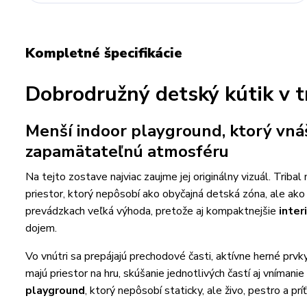
Kompletné špecifikácie
Dobrodružný detský kútik v t
Menší indoor playground, ktorý vnáš
zapamätateľnú atmosféru
Na tejto zostave najviac zaujme jej originálny vizuál. Triba
priestor, ktorý nepôsobí ako obyčajná detská zóna, ale ak
prevádzkach veľká výhoda, pretože aj kompaktnejšie
inter
dojem.
Vo vnútri sa prepájajú prechodové časti, aktívne herné prv
majú priestor na hru, skúšanie jednotlivých častí aj vníma
playground
, ktorý nepôsobí staticky, ale živo, pestro a príť