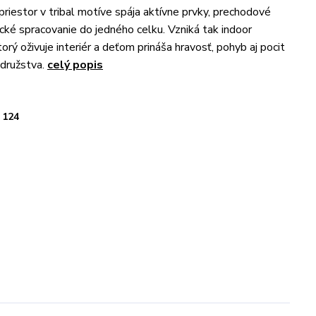
priestor v tribal motíve spája aktívne prvky, prechodové
ické spracovanie do jedného celku. Vzniká tak indoor
orý oživuje interiér a deťom prináša hravosť, pohyb aj pocit
družstva.
celý popis
124