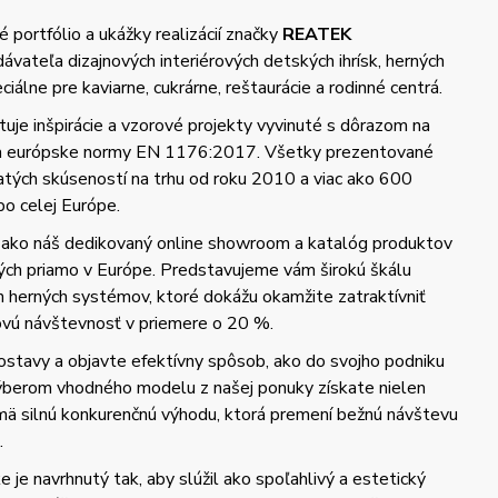
 portfólio a ukážky realizácií značky
REATEK
vateľa dizajnových interiérových detských ihrísk, herných
iálne pre kaviarne, cukrárne, reštaurácie a rodinné centrá.
uje inšpirácie a vzorové projekty vyvinuté s dôrazom na
 a európske normy EN 1176:2017. Všetky prezentované
hatých skúseností na trhu od roku 2010 a viac ako 600
po celej Európe.
 ako náš dedikovaný online showroom a katalóg produktov
ých priamo v Európe. Predstavujeme vám širokú škálu
h herných systémov, ktoré dokážu okamžite zatraktívniť
kovú návštevnosť v priemere o 20 %.
ostavy a objavte efektívny spôsob, ako do svojho podniku
Výberom vhodného modelu z našej ponuky získate nielen
ajmä silnú konkurenčnú výhodu, ktorá premení bežnú návštevu
.
 je navrhnutý tak, aby slúžil ako spoľahlivý a estetický