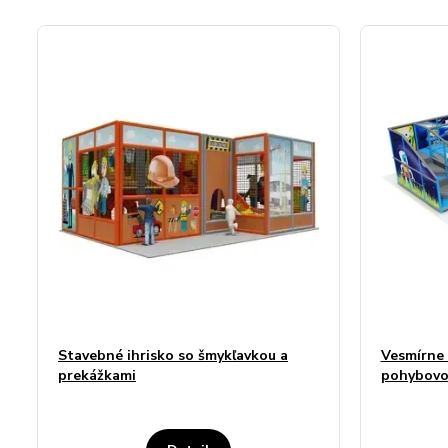
Stavebné ihrisko so šmykľavkou a
Vesmírne 
prekážkami
pohybovo