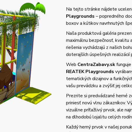
Na tejto stránke nájdete ucelené
Playgrounds
– popredného dodá
boxov a kútikov navrhnutých špec
Naša produktová galéria prezent
maximálnu bezpečnosť, kvalitu
riešenia vychádzajú z našich bo
doterajších úspešných realizácií 
Web
CentraZabavy.sk
funguje
REATEK Playgrounds
vyrában
tematických dizajnov a funkčnýc
vašu prevádzku a zvýšiť jej cel
Prezrite si predvádzané herné z
priniesť novú vlnu zákazníkov. 
vizuálne príťažlivý prvok, ale n
na dlhodobú lojalitu celých rodín
Každý herný prvok v našej ponuke