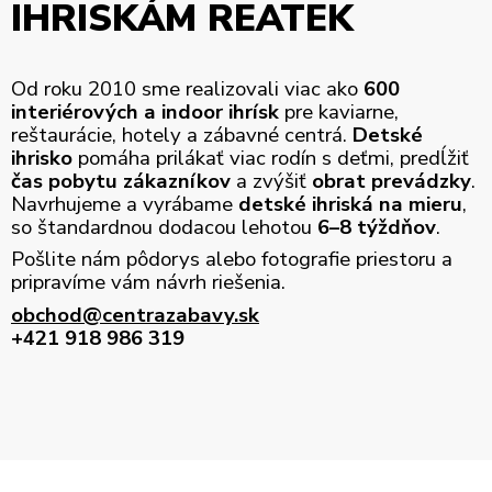
IHRISKÁM REATEK
Od roku 2010 sme realizovali viac ako
600
interiérových a indoor ihrísk
pre kaviarne,
reštaurácie, hotely a zábavné centrá.
Detské
ihrisko
pomáha prilákať viac rodín s deťmi, predĺžiť
čas pobytu zákazníkov
a zvýšiť
obrat prevádzky
.
Navrhujeme a vyrábame
detské ihriská na mieru
,
so štandardnou dodacou lehotou
6–8 týždňov
.
Pošlite nám pôdorys alebo fotografie priestoru a
pripravíme vám návrh riešenia.
obchod@centrazabavy.sk
+421 918 986 319