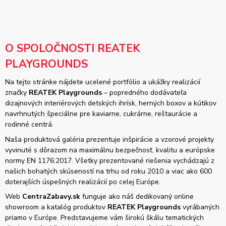
O SPOLOČNOSTI REATEK
PLAYGROUNDS
Na tejto stránke nájdete ucelené portfólio a ukážky realizácií
značky
REATEK Playgrounds
– popredného dodávateľa
dizajnových interiérových detských ihrísk, herných boxov a kútikov
navrhnutých špeciálne pre kaviarne, cukrárne, reštaurácie a
rodinné centrá.
Naša produktová galéria prezentuje inšpirácie a vzorové projekty
vyvinuté s dôrazom na maximálnu bezpečnosť, kvalitu a európske
normy EN 1176:2017. Všetky prezentované riešenia vychádzajú z
našich bohatých skúseností na trhu od roku 2010 a viac ako 600
doterajších úspešných realizácií po celej Európe.
Web
CentraZabavy.sk
funguje ako náš dedikovaný online
showroom a katalóg produktov
REATEK Playgrounds
vyrábaných
priamo v Európe. Predstavujeme vám širokú škálu tematických