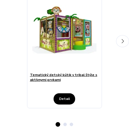
Tematický detský kútik v tribal štýle s
Vesmírne ihri
aktívnymi prvkami
pohybovou dr
Detail