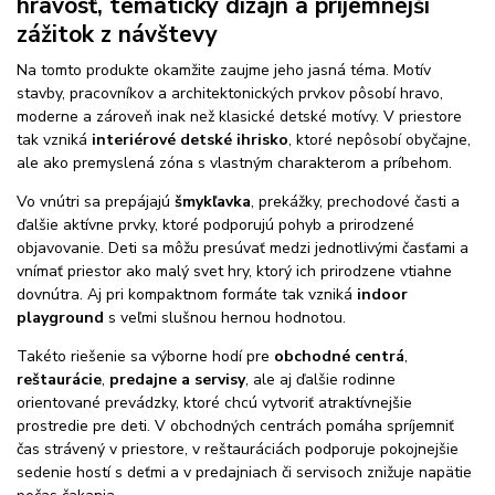
hravosť, tematický dizajn a príjemnejší
zážitok z návštevy
Na tomto produkte okamžite zaujme jeho jasná téma. Motív
stavby, pracovníkov a architektonických prvkov pôsobí hravo,
moderne a zároveň inak než klasické detské motívy. V priestore
tak vzniká
interiérové detské ihrisko
, ktoré nepôsobí obyčajne,
ale ako premyslená zóna s vlastným charakterom a príbehom.
Vo vnútri sa prepájajú
šmykľavka
, prekážky, prechodové časti a
ďalšie aktívne prvky, ktoré podporujú pohyb a prirodzené
objavovanie. Deti sa môžu presúvať medzi jednotlivými časťami a
vnímať priestor ako malý svet hry, ktorý ich prirodzene vtiahne
dovnútra. Aj pri kompaktnom formáte tak vzniká
indoor
playground
s veľmi slušnou hernou hodnotou.
Takéto riešenie sa výborne hodí pre
obchodné centrá
,
reštaurácie
,
predajne a servisy
, ale aj ďalšie rodinne
orientované prevádzky, ktoré chcú vytvoriť atraktívnejšie
prostredie pre deti. V obchodných centrách pomáha spríjemniť
čas strávený v priestore, v reštauráciách podporuje pokojnejšie
sedenie hostí s deťmi a v predajniach či servisoch znižuje napätie