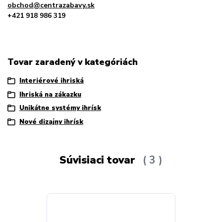
obchod@centrazabavy.sk
+421 918 986 319
Tovar zaradený v kategóriách
Interiérové ihriská
Ihriská na zákazku
Unikátne systémy ihrísk
Nové dizajny ihrísk
Súvisiaci tovar
3