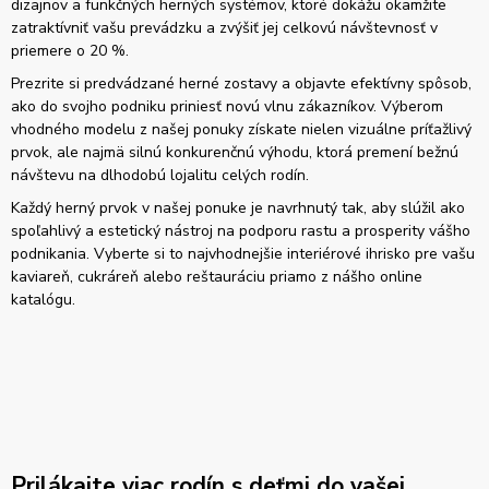
dizajnov a funkčných herných systémov, ktoré dokážu okamžite
zatraktívniť vašu prevádzku a zvýšiť jej celkovú návštevnosť v
priemere o 20 %.
Prezrite si predvádzané herné zostavy a objavte efektívny spôsob,
ako do svojho podniku priniesť novú vlnu zákazníkov. Výberom
vhodného modelu z našej ponuky získate nielen vizuálne príťažlivý
prvok, ale najmä silnú konkurenčnú výhodu, ktorá premení bežnú
návštevu na dlhodobú lojalitu celých rodín.
Každý herný prvok v našej ponuke je navrhnutý tak, aby slúžil ako
spoľahlivý a estetický nástroj na podporu rastu a prosperity vášho
podnikania. Vyberte si to najvhodnejšie interiérové ihrisko pre vašu
kaviareň, cukráreň alebo reštauráciu priamo z nášho online
katalógu.
Prilákajte viac rodín s deťmi do vašej