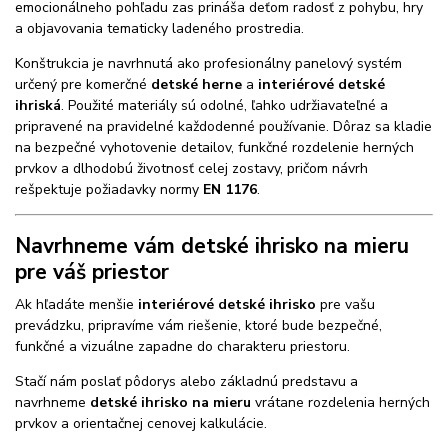
emocionálneho pohľadu zas prináša deťom radosť z pohybu, hry
a objavovania tematicky ladeného prostredia.
Konštrukcia je navrhnutá ako profesionálny panelový systém
určený pre komerčné
detské herne
a
interiérové detské
ihriská
. Použité materiály sú odolné, ľahko udržiavateľné a
pripravené na pravidelné každodenné používanie. Dôraz sa kladie
na bezpečné vyhotovenie detailov, funkčné rozdelenie herných
prvkov a dlhodobú životnosť celej zostavy, pričom návrh
rešpektuje požiadavky normy
EN 1176
.
Navrhneme vám detské ihrisko na mieru
pre váš priestor
Ak hľadáte menšie
interiérové detské ihrisko
pre vašu
prevádzku, pripravíme vám riešenie, ktoré bude bezpečné,
funkčné a vizuálne zapadne do charakteru priestoru.
Stačí nám poslať pôdorys alebo základnú predstavu a
navrhneme
detské ihrisko na mieru
vrátane rozdelenia herných
prvkov a orientačnej cenovej kalkulácie.