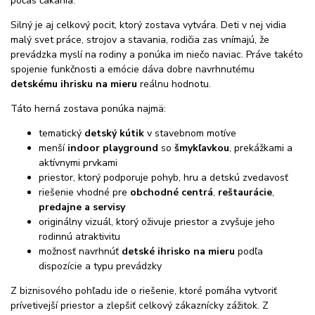
počas čakania.
Silný je aj celkový pocit, ktorý zostava vytvára. Deti v nej vidia
malý svet práce, strojov a stavania, rodičia zas vnímajú, že
prevádzka myslí na rodiny a ponúka im niečo naviac. Práve takéto
spojenie funkčnosti a emócie dáva dobre navrhnutému
detskému ihrisku na mieru
reálnu hodnotu.
Táto herná zostava ponúka najmä:
tematický
detský kútik
v stavebnom motíve
menší
indoor playground
so
šmykľavkou
, prekážkami a
aktívnymi prvkami
priestor, ktorý podporuje pohyb, hru a detskú zvedavosť
riešenie vhodné pre
obchodné centrá
,
reštaurácie
,
predajne a servisy
originálny vizuál, ktorý oživuje priestor a zvyšuje jeho
rodinnú atraktivitu
možnosť navrhnúť
detské ihrisko na mieru
podľa
dispozície a typu prevádzky
Z biznisového pohľadu ide o riešenie, ktoré pomáha vytvoriť
prívetivejší priestor a zlepšiť celkový zákaznícky zážitok. Z