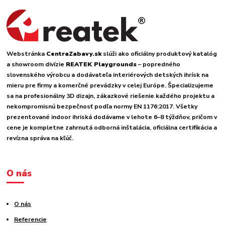
Webstránka
CentraZabavy.sk
slúži ako oficiálny produktový katalóg
a showroom divízie
REATEK Playgrounds
– popredného
slovenského výrobcu a dodávateľa interiérových detských ihrísk na
mieru pre firmy a komerčné prevádzky v celej Európe. Špecializujeme
sa na profesionálny 3D dizajn, zákazkové riešenie každého projektu a
nekompromisnú bezpečnosť podľa normy EN 1176:2017. Všetky
prezentované indoor ihriská dodávame v lehote 6–8 týždňov, pričom v
cene je kompletne zahrnutá odborná inštalácia, oficiálna certifikácia a
revízna správa na kľúč.
O nás
O nás
Referencie