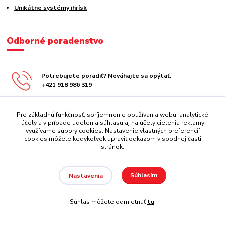
Unikátne systémy ihrísk
Odborné poradenstvo
Potrebujete poradiť? Neváhajte sa opýtať.
+421 918 986 319
obchod@centrazabavy.sk
Pre základnú funkčnosť, spríjemnenie používania webu, analytické
účely a v prípade udelenia súhlasu aj na účely cielenia reklamy
využívame súbory cookies. Nastavenie vlastných preferencií
cookies môžete kedykoľvek upraviť odkazom v spodnej časti
stránok.
Súhlasím
Nastavenia
Copyright 2008 - 2026 REATEK Playgrounds
Súhlas môžete odmietnuť
tu
.