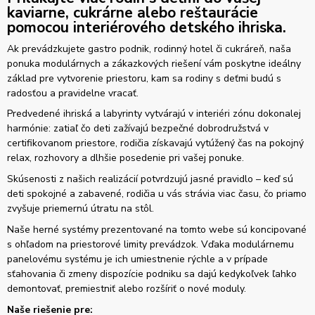
kaviarne, cukrárne alebo reštaurácie
pomocou interiérového detského ihriska.
Ak prevádzkujete gastro podnik, rodinný hotel či cukráreň, naša
ponuka modulárnych a zákazkových riešení vám poskytne ideálny
základ pre vytvorenie priestoru, kam sa rodiny s deťmi budú s
radosťou a pravidelne vracať.
Predvedené ihriská a labyrinty vytvárajú v interiéri zónu dokonalej
harmónie: zatiaľ čo deti zažívajú bezpečné dobrodružstvá v
certifikovanom priestore, rodičia získavajú vytúžený čas na pokojný
relax, rozhovory a dlhšie posedenie pri vašej ponuke.
Skúsenosti z našich realizácií potvrdzujú jasné pravidlo – keď sú
deti spokojné a zabavené, rodičia u vás strávia viac času, čo priamo
zvyšuje priemernú útratu na stôl.
Naše herné systémy prezentované na tomto webe sú koncipované
s ohľadom na priestorové limity prevádzok. Vďaka modulárnemu
panelovému systému je ich umiestnenie rýchle a v prípade
sťahovania či zmeny dispozície podniku sa dajú kedykoľvek ľahko
demontovať, premiestniť alebo rozšíriť o nové moduly.
Naše riešenie pre: