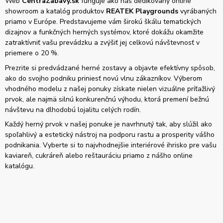
Web
CentraZabavy.sk
funguje ako náš dedikovaný online
showroom a katalóg produktov
REATEK Playgrounds
vyrábaných
priamo v Európe. Predstavujeme vám širokú škálu tematických
dizajnov a funkčných herných systémov, ktoré dokážu okamžite
zatraktívniť vašu prevádzku a zvýšiť jej celkovú návštevnosť v
priemere o 20 %.
Prezrite si predvádzané herné zostavy a objavte efektívny spôsob,
ako do svojho podniku priniesť novú vlnu zákazníkov. Výberom
vhodného modelu z našej ponuky získate nielen vizuálne príťažlivý
prvok, ale najmä silnú konkurenčnú výhodu, ktorá premení bežnú
návštevu na dlhodobú lojalitu celých rodín.
Každý herný prvok v našej ponuke je navrhnutý tak, aby slúžil ako
spoľahlivý a estetický nástroj na podporu rastu a prosperity vášho
podnikania. Vyberte si to najvhodnejšie interiérové ihrisko pre vašu
kaviareň, cukráreň alebo reštauráciu priamo z nášho online
katalógu.