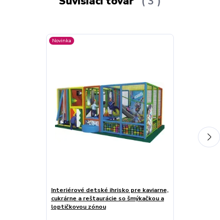
Súvisiaci tovar
3
Novinka
Novinka
Interiérové detské ihrisko pre kaviarne,
Interiérové de
cukrárne a reštaurácie so šmýkačkou a
cukrárne a re
loptičkovou zónou
zónou