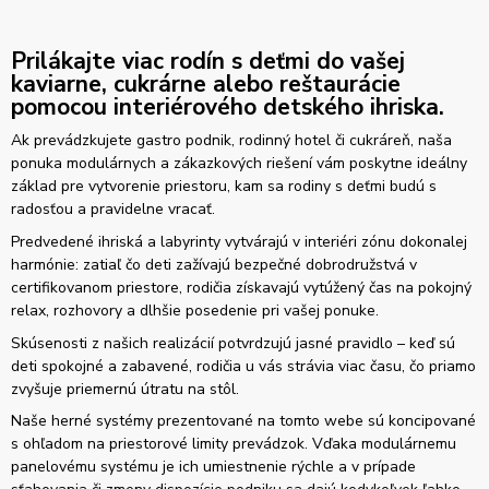
Prilákajte viac rodín s deťmi do vašej
kaviarne, cukrárne alebo reštaurácie
pomocou interiérového detského ihriska.
Ak prevádzkujete gastro podnik, rodinný hotel či cukráreň, naša
ponuka modulárnych a zákazkových riešení vám poskytne ideálny
základ pre vytvorenie priestoru, kam sa rodiny s deťmi budú s
radosťou a pravidelne vracať.
Predvedené ihriská a labyrinty vytvárajú v interiéri zónu dokonalej
harmónie: zatiaľ čo deti zažívajú bezpečné dobrodružstvá v
certifikovanom priestore, rodičia získavajú vytúžený čas na pokojný
relax, rozhovory a dlhšie posedenie pri vašej ponuke.
Skúsenosti z našich realizácií potvrdzujú jasné pravidlo – keď sú
deti spokojné a zabavené, rodičia u vás strávia viac času, čo priamo
zvyšuje priemernú útratu na stôl.
Naše herné systémy prezentované na tomto webe sú koncipované
s ohľadom na priestorové limity prevádzok. Vďaka modulárnemu
panelovému systému je ich umiestnenie rýchle a v prípade