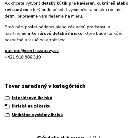
Ak chcete vytvoriť
detský kútik pre kaviareň, cukráreň alebo
reštauráciu
, ktorý bude pôsobiť výnimočne a priláka rodiny s
deťmi, pripravíme vám riešenie na mieru.
Stačí nám poslať pôdorys alebo základnú predstavu a
navrhneme
interiérové detské ihrisko
, ktoré bude funkčné,
bezpečné a vizuálne atraktívne.
obchod@centrazabavy.sk
+421 918 986 319
Tovar zaradený v kategóriách
Interiérové ihriská
Ihriská na zákazku
Unikátne systémy ihrísk