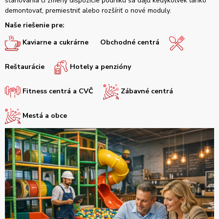
sťahovania či zmeny dispozície podniku sa dajú kedykoľvek ľahko
demontovať, premiestniť alebo rozšíriť o nové moduly.
Naše riešenie pre:
Kaviarne a cukrárne
Obchodné centrá
Reštaurácie
Hotely a penzióny
Fitness centrá a CVČ
Zábavné centrá
Mestá a obce