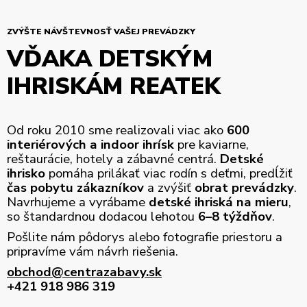
ZVÝŠTE NÁVŠTEVNOSŤ VAŠEJ PREVÁDZKY
VĎAKA DETSKÝM
IHRISKÁM REATEK
Od roku 2010 sme realizovali viac ako
600
interiérových a indoor ihrísk
pre kaviarne,
reštaurácie, hotely a zábavné centrá.
Detské
ihrisko
pomáha prilákať viac rodín s deťmi, predĺžiť
čas pobytu zákazníkov
a zvýšiť
obrat prevádzky
.
Navrhujeme a vyrábame
detské ihriská na mieru
,
so štandardnou dodacou lehotou
6–8 týždňov
.
Pošlite nám pôdorys alebo fotografie priestoru a
pripravíme vám návrh riešenia.
obchod@centrazabavy.sk
+421 918 986 319