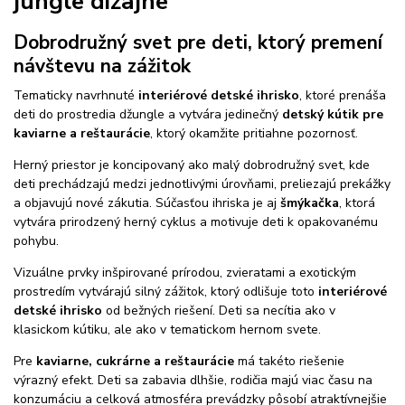
jungle dizajne
Dobrodružný svet pre deti, ktorý premení
návštevu na zážitok
Tematicky navrhnuté
interiérové detské ihrisko
, ktoré prenáša
deti do prostredia džungle a vytvára jedinečný
detský kútik pre
kaviarne a reštaurácie
, ktorý okamžite pritiahne pozornosť.
Herný priestor je koncipovaný ako malý dobrodružný svet, kde
deti prechádzajú medzi jednotlivými úrovňami, preliezajú prekážky
a objavujú nové zákutia. Súčasťou ihriska je aj
šmýkačka
, ktorá
vytvára prirodzený herný cyklus a motivuje deti k opakovanému
pohybu.
Vizuálne prvky inšpirované prírodou, zvieratami a exotickým
prostredím vytvárajú silný zážitok, ktorý odlišuje toto
interiérové
detské ihrisko
od bežných riešení. Deti sa necítia ako v
klasickom kútiku, ale ako v tematickom hernom svete.
Pre
kaviarne, cukrárne a reštaurácie
má takéto riešenie
výrazný efekt. Deti sa zabavia dlhšie, rodičia majú viac času na
konzumáciu a celková atmosféra prevádzky pôsobí atraktívnejšie