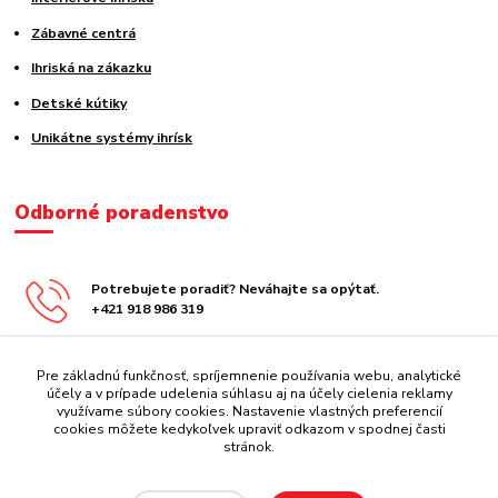
Zábavné centrá
Ihriská na zákazku
Detské kútiky
Unikátne systémy ihrísk
Odborné poradenstvo
Potrebujete poradiť? Neváhajte sa opýtať.
+421 918 986 319
obchod@centrazabavy.sk
Pre základnú funkčnosť, spríjemnenie používania webu, analytické
účely a v prípade udelenia súhlasu aj na účely cielenia reklamy
využívame súbory cookies. Nastavenie vlastných preferencií
cookies môžete kedykoľvek upraviť odkazom v spodnej časti
stránok.