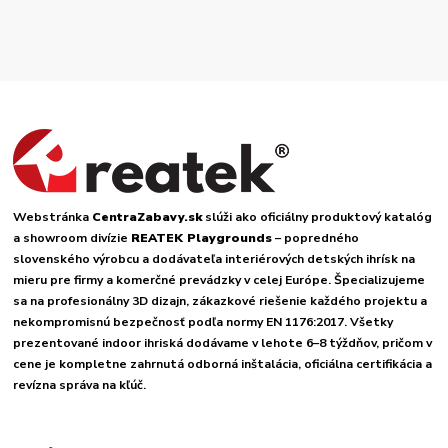
Webstránka
CentraZabavy.sk
slúži ako oficiálny produktový katalóg
a showroom divízie
REATEK Playgrounds
– popredného
slovenského výrobcu a dodávateľa interiérových detských ihrísk na
mieru pre firmy a komerčné prevádzky v celej Európe. Špecializujeme
sa na profesionálny 3D dizajn, zákazkové riešenie každého projektu a
nekompromisnú bezpečnosť podľa normy EN 1176:2017. Všetky
prezentované indoor ihriská dodávame v lehote 6–8 týždňov, pričom v
cene je kompletne zahrnutá odborná inštalácia, oficiálna certifikácia a
revízna správa na kľúč.