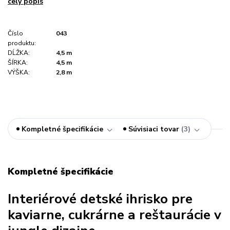
celý popis
Číslo
043
produktu:
DĹŽKA:
4,5 m
ŠÍRKA:
4,5 m
VÝŠKA:
2,8 m
Kompletné špecifikácie
Súvisiaci tovar
3
Kompletné špecifikácie
Interiérové detské ihrisko pre
kaviarne, cukrárne a reštaurácie v