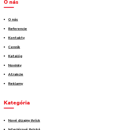
O nás
O nás
Referencie
Kontakty
Cenník
Katalóg
Novinky
Atrakcie
Reklamy
Kategória
Nové dizajny ihrísk
Interiérové ihriská