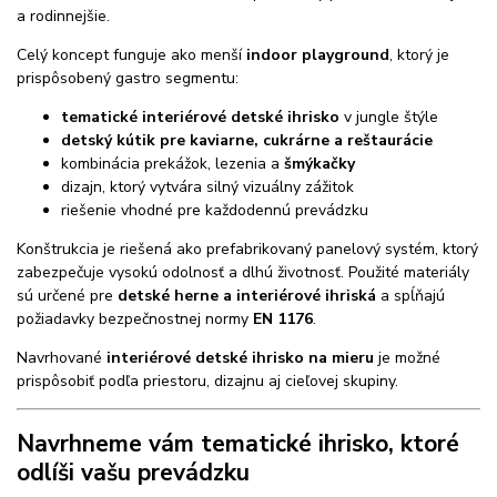
a rodinnejšie.
Celý koncept funguje ako menší
indoor playground
, ktorý je
prispôsobený gastro segmentu:
tematické interiérové detské ihrisko
v jungle štýle
detský kútik pre kaviarne, cukrárne a reštaurácie
kombinácia prekážok, lezenia a
šmýkačky
dizajn, ktorý vytvára silný vizuálny zážitok
riešenie vhodné pre každodennú prevádzku
Konštrukcia je riešená ako prefabrikovaný panelový systém, ktorý
zabezpečuje vysokú odolnosť a dlhú životnosť. Použité materiály
sú určené pre
detské herne a interiérové ihriská
a spĺňajú
požiadavky bezpečnostnej normy
EN 1176
.
Navrhované
interiérové detské ihrisko na mieru
je možné
prispôsobiť podľa priestoru, dizajnu aj cieľovej skupiny.
Navrhneme vám tematické ihrisko, ktoré
odlíši vašu prevádzku