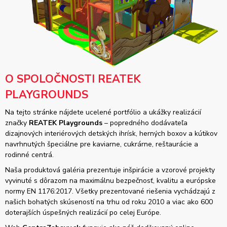
O SPOLOČNOSTI REATEK
PLAYGROUNDS
Na tejto stránke nájdete ucelené portfólio a ukážky realizácií
značky
REATEK Playgrounds
– popredného dodávateľa
dizajnových interiérových detských ihrísk, herných boxov a kútikov
navrhnutých špeciálne pre kaviarne, cukrárne, reštaurácie a
rodinné centrá.
Naša produktová galéria prezentuje inšpirácie a vzorové projekty
vyvinuté s dôrazom na maximálnu bezpečnosť, kvalitu a európske
normy EN 1176:2017. Všetky prezentované riešenia vychádzajú z
našich bohatých skúseností na trhu od roku 2010 a viac ako 600
doterajších úspešných realizácií po celej Európe.