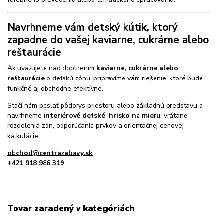
Navrhneme vám detský kútik, ktorý
zapadne do vašej kaviarne, cukrárne alebo
reštaurácie
Ak uvažujete nad doplnením
kaviarne, cukrárne alebo
reštaurácie
o detskú zónu, pripravíme vám riešenie, ktoré bude
funkčné aj obchodne efektívne.
Stačí nám poslať pôdorys priestoru alebo základnú predstavu a
navrhneme
interiérové detské ihrisko na mieru
, vrátane
rozdelenia zón, odporúčania prvkov a orientačnej cenovej
kalkulácie.
obchod@centrazabavy.sk
+421 918 986 319
Tovar zaradený v kategóriách