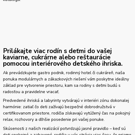
Prilákajte viac rodín s deťmi do vašej
kaviarne, cukrárne alebo reštaurácie
pomocou interiérového detského ihriska.
Ak prevádzkujete gastro podnik, rodinný hotel či cukráreň, naša
ponuka modulárnych a zákazkových riešení vám poskytne ideálny
základ pre vytvorenie priestoru, kam sa rodiny s deťmi budú s
radosťou a pravidelne vracať.
Predvedené ihriská a labyrinty vytvárajú v interiéri zónu dokonalej
harmónie: zatiaľ čo deti zažívajú bezpečné dobrodružstvá v
certifikovanom priestore, rodičia získavajú vytúžený čas na pokojný
relax, rozhovory a dlhšie posedenie pri vašej ponuke.
Skúsenosti z našich realizácií potvrdzujú jasné pravidlo – keď sú
deti spokojné a zabavené, rodičia u vás strávia viac času, čo priamo