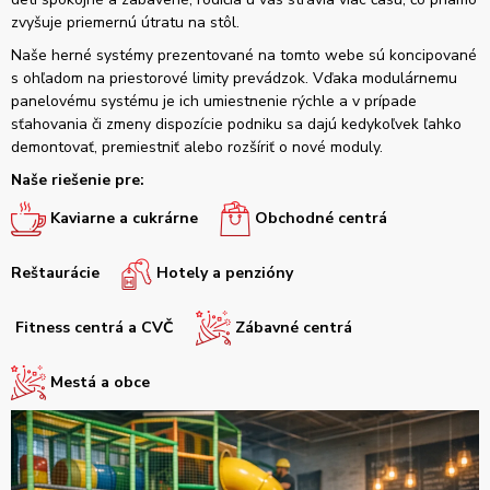
zvyšuje priemernú útratu na stôl.
Naše herné systémy prezentované na tomto webe sú koncipované
s ohľadom na priestorové limity prevádzok. Vďaka modulárnemu
panelovému systému je ich umiestnenie rýchle a v prípade
sťahovania či zmeny dispozície podniku sa dajú kedykoľvek ľahko
demontovať, premiestniť alebo rozšíriť o nové moduly.
Naše riešenie pre:
Kaviarne a cukrárne
Obchodné centrá
Reštaurácie
Hotely a penzióny
Fitness centrá a CVČ
Zábavné centrá
Mestá a obce