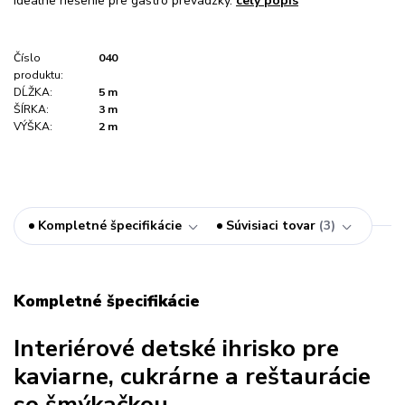
Ideálne riešenie pre gastro prevádzky.
celý popis
Číslo
040
produktu:
DĹŽKA:
5 m
ŠÍRKA:
3 m
VÝŠKA:
2 m
Kompletné špecifikácie
Súvisiaci tovar
3
Kompletné špecifikácie
Interiérové detské ihrisko pre
kaviarne, cukrárne a reštaurácie
so šmýkačkou