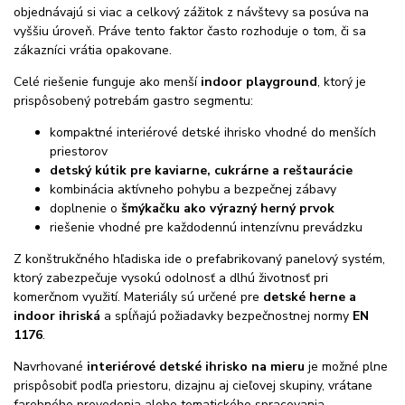
objednávajú si viac a celkový zážitok z návštevy sa posúva na
vyššiu úroveň. Práve tento faktor často rozhoduje o tom, či sa
zákazníci vrátia opakovane.
Celé riešenie funguje ako menší
indoor playground
, ktorý je
prispôsobený potrebám gastro segmentu:
kompaktné interiérové detské ihrisko vhodné do menších
priestorov
detský kútik pre kaviarne, cukrárne a reštaurácie
kombinácia aktívneho pohybu a bezpečnej zábavy
doplnenie o
šmýkačku ako výrazný herný prvok
riešenie vhodné pre každodennú intenzívnu prevádzku
Z konštrukčného hľadiska ide o prefabrikovaný panelový systém,
ktorý zabezpečuje vysokú odolnosť a dlhú životnosť pri
komerčnom využití. Materiály sú určené pre
detské herne a
indoor ihriská
a spĺňajú požiadavky bezpečnostnej normy
EN
1176
.
Navrhované
interiérové detské ihrisko na mieru
je možné plne
prispôsobiť podľa priestoru, dizajnu aj cieľovej skupiny, vrátane
farebného prevedenia alebo tematického spracovania.