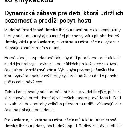
Dynamická zábava pre deti, ktorá udrží ich
pozornosť a predĺži pobyt hostí
Moderné
interiérové detské ihrisko
navrhnuté ako kompaktný
herný priestor, ktorý aj na menšej ploche vytvára plnohodnotný
detský kútik pre kaviarne, cukrárne a reštaurácie
a výrazne
zlepšuje komfort rodín s deťmi.
Herná zóna je usporiadaná tak, aby deti prirodzene prechádzali
medzi jednotlivými prvkami – od mäkkých prekážok cez aktívne
časti až po
loptičkovú zónu
. Výrazným prvkom je
šmýkačka
,
ktorá vytvára opakovaný herný cyklus a udržiava deti v pohybe
počas celej návštevy.
Takto koncipovaný priestor pôsobí živšie a variabilnejšie, pričom
si zachováva prehľadnosť aj v menších gastro prevádzkach. Deti
sa zabavia bez potreby veľkého priestoru a rodičia získavajú viac
času na pokojné posedenie.
Pre
kaviarne, cukrárne a reštaurácie
má takéto
interiérové
detské ihrisko
priamy obchodný dopad. Rodiny zostávajú dlhšie,