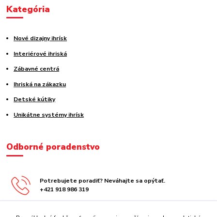
Kategória
Nové dizajny ihrísk
Interiérové ihriská
Zábavné centrá
Ihriská na zákazku
Detské kútiky
Unikátne systémy ihrísk
Odborné poradenstvo
Potrebujete poradiť? Neváhajte sa opýtať.
+421 918 986 319
obchod@centrazabavy.sk