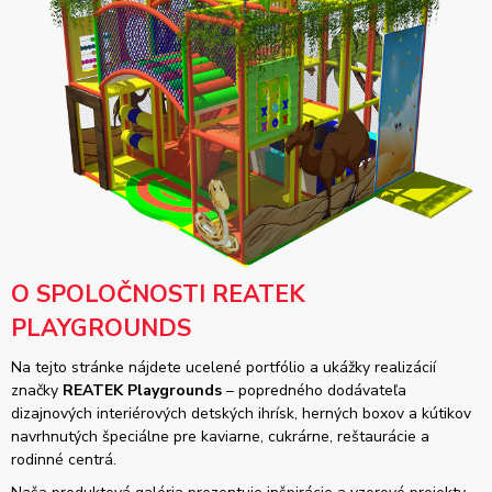
O SPOLOČNOSTI REATEK
PLAYGROUNDS
Na tejto stránke nájdete ucelené portfólio a ukážky realizácií
značky
REATEK Playgrounds
– popredného dodávateľa
dizajnových interiérových detských ihrísk, herných boxov a kútikov
navrhnutých špeciálne pre kaviarne, cukrárne, reštaurácie a
rodinné centrá.