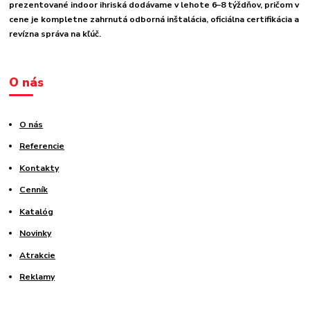
prezentované indoor ihriská dodávame v lehote 6–8 týždňov, pričom v
cene je kompletne zahrnutá odborná inštalácia, oficiálna certifikácia a
revízna správa na kľúč.
O nás
O nás
Referencie
Kontakty
Cenník
Katalóg
Novinky
Atrakcie
Reklamy