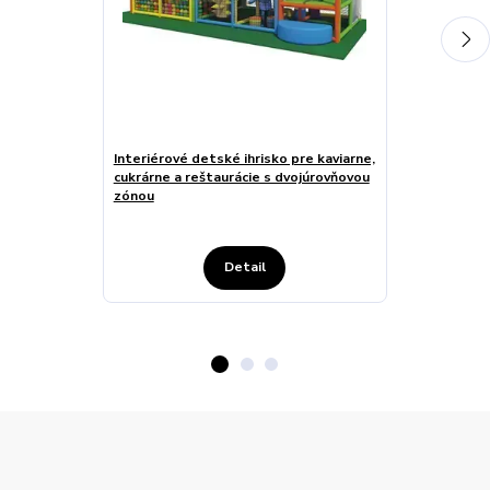
Interiérové detské ihrisko pre kaviarne,
Detský kútik 
cukrárne a reštaurácie s dvojúrovňovou
šmýkačkou pr
zónou
verejné pries
Detail