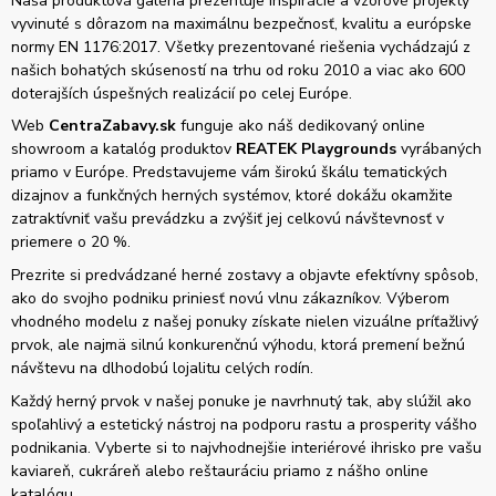
Naša produktová galéria prezentuje inšpirácie a vzorové projekty
vyvinuté s dôrazom na maximálnu bezpečnosť, kvalitu a európske
normy EN 1176:2017. Všetky prezentované riešenia vychádzajú z
našich bohatých skúseností na trhu od roku 2010 a viac ako 600
doterajších úspešných realizácií po celej Európe.
Web
CentraZabavy.sk
funguje ako náš dedikovaný online
showroom a katalóg produktov
REATEK Playgrounds
vyrábaných
priamo v Európe. Predstavujeme vám širokú škálu tematických
dizajnov a funkčných herných systémov, ktoré dokážu okamžite
zatraktívniť vašu prevádzku a zvýšiť jej celkovú návštevnosť v
priemere o 20 %.
Prezrite si predvádzané herné zostavy a objavte efektívny spôsob,
ako do svojho podniku priniesť novú vlnu zákazníkov. Výberom
vhodného modelu z našej ponuky získate nielen vizuálne príťažlivý
prvok, ale najmä silnú konkurenčnú výhodu, ktorá premení bežnú
návštevu na dlhodobú lojalitu celých rodín.
Každý herný prvok v našej ponuke je navrhnutý tak, aby slúžil ako
spoľahlivý a estetický nástroj na podporu rastu a prosperity vášho
podnikania. Vyberte si to najvhodnejšie interiérové ihrisko pre vašu
kaviareň, cukráreň alebo reštauráciu priamo z nášho online
katalógu.