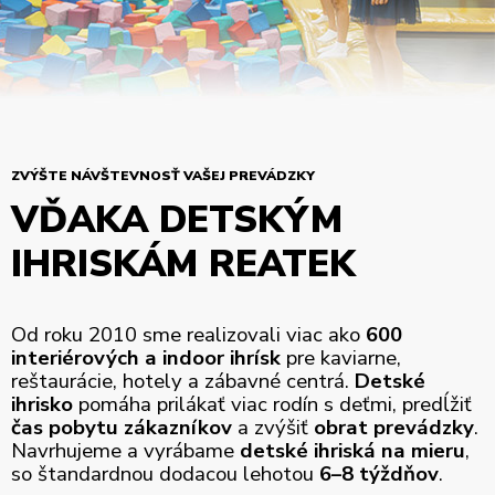
ZVÝŠTE NÁVŠTEVNOSŤ VAŠEJ PREVÁDZKY
VĎAKA DETSKÝM
IHRISKÁM REATEK
Od roku 2010 sme realizovali viac ako
600
interiérových a indoor ihrísk
pre kaviarne,
reštaurácie, hotely a zábavné centrá.
Detské
ihrisko
pomáha prilákať viac rodín s deťmi, predĺžiť
čas pobytu zákazníkov
a zvýšiť
obrat prevádzky
.
Navrhujeme a vyrábame
detské ihriská na mieru
,
so štandardnou dodacou lehotou
6–8 týždňov
.