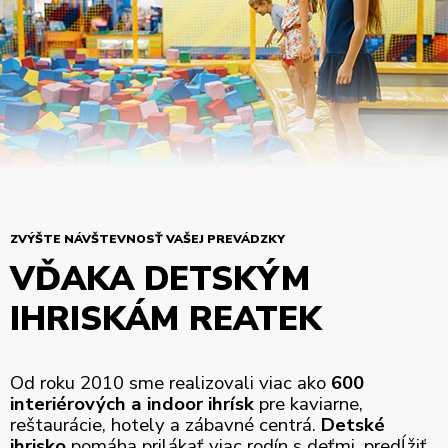
ZVÝŠTE NÁVŠTEVNOSŤ VAŠEJ PREVÁDZKY
VĎAKA DETSKÝM
IHRISKÁM REATEK
Od roku 2010 sme realizovali viac ako
600
interiérových a indoor ihrísk
pre kaviarne,
reštaurácie, hotely a zábavné centrá.
Detské
ihrisko
pomáha prilákať viac rodín s deťmi, predĺžiť