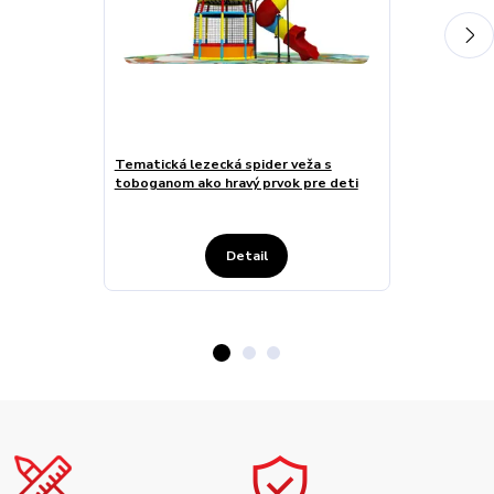
Tematická lezecká spider veža s
Vesmírna leze
toboganom ako hravý prvok pre deti
toboganom pre
Detail