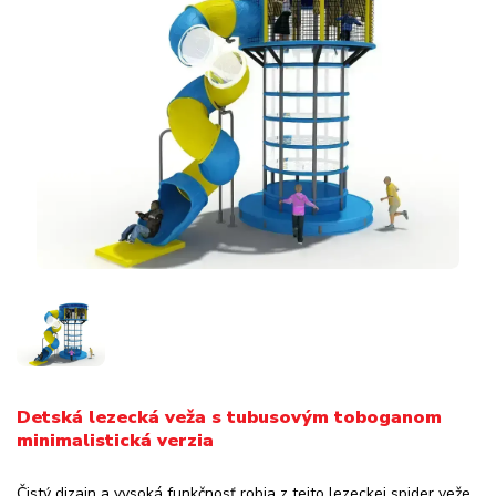
Detská lezecká veža s tubusovým toboganom
minimalistická verzia
Čistý dizajn a vysoká funkčnosť robia z tejto lezeckej spider veže