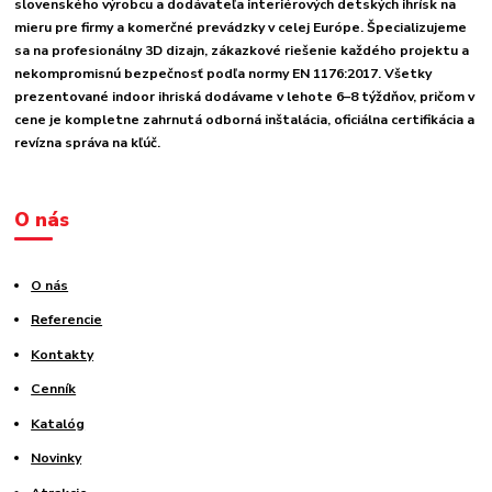
slovenského výrobcu a dodávateľa interiérových detských ihrísk na
mieru pre firmy a komerčné prevádzky v celej Európe. Špecializujeme
sa na profesionálny 3D dizajn, zákazkové riešenie každého projektu a
nekompromisnú bezpečnosť podľa normy EN 1176:2017. Všetky
prezentované indoor ihriská dodávame v lehote 6–8 týždňov, pričom v
cene je kompletne zahrnutá odborná inštalácia, oficiálna certifikácia a
revízna správa na kľúč.
O nás
O nás
Referencie
Kontakty
Cenník
Katalóg
Novinky