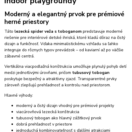
indoor playgroundy
Moderný a elegantný prvok pre prémiové
herné priestory
Táto
lezecká spider veža s toboganom
predstavuje moderné
riešenie pre interiérové detské ihriská, ktoré kladú dôraz na čistý
dizajn a funkčnosť. Vďaka minimalistickému vzhľadu sa ľahko
integruje do rôznych typov prevádzok – od kaviarní až po väčšie
zábavné centrá.
Vertikálna viacpodlažná konštrukcia umožňuje plynulý pohyb detí
medzi jednotlivými úrovňami, pričom
tubusový tobogan
poskytuje bezpečný a atraktívny zjazd. Transparentné prvky
zároveň zlepšujú prehľadnosť a kontrolu nad priestorom.
Hlavné výhody:
moderný a čistý dizajn vhodný pre prémiové projekty
viacúrovňová lezecká konštrukcia
tubusový tobogan ako hlavný zážitkový prvok
dobrá prehľadnosť v priestore
jednoduchá kombinovateľnosť s ďalšími atrakciami