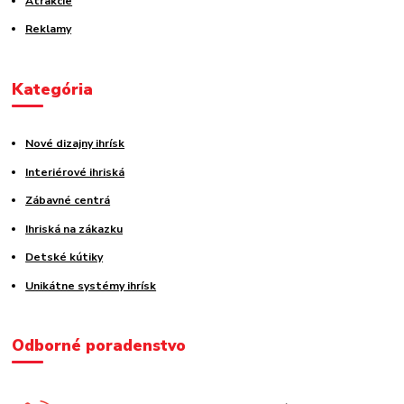
Atrakcie
Reklamy
Kategória
Nové dizajny ihrísk
Interiérové ihriská
Zábavné centrá
Ihriská na zákazku
Detské kútiky
Unikátne systémy ihrísk
Odborné poradenstvo