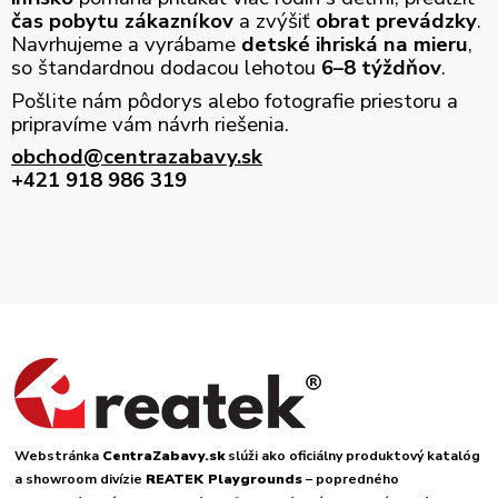
čas pobytu zákazníkov
a zvýšiť
obrat prevádzky
.
Navrhujeme a vyrábame
detské ihriská na mieru
,
so štandardnou dodacou lehotou
6–8 týždňov
.
Pošlite nám pôdorys alebo fotografie priestoru a
pripravíme vám návrh riešenia.
obchod@centrazabavy.sk
+421 918 986 319
Webstránka
CentraZabavy.sk
slúži ako oficiálny produktový katalóg
a showroom divízie
REATEK Playgrounds
– popredného