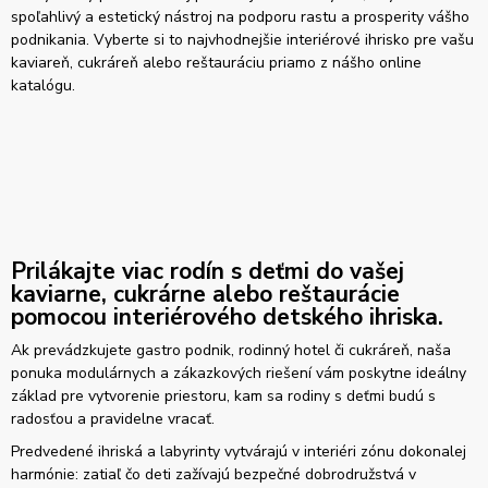
spoľahlivý a estetický nástroj na podporu rastu a prosperity vášho
podnikania. Vyberte si to najvhodnejšie interiérové ihrisko pre vašu
kaviareň, cukráreň alebo reštauráciu priamo z nášho online
katalógu.
Prilákajte viac rodín s deťmi do vašej
kaviarne, cukrárne alebo reštaurácie
pomocou interiérového detského ihriska.
Ak prevádzkujete gastro podnik, rodinný hotel či cukráreň, naša
ponuka modulárnych a zákazkových riešení vám poskytne ideálny
základ pre vytvorenie priestoru, kam sa rodiny s deťmi budú s
radosťou a pravidelne vracať.
Predvedené ihriská a labyrinty vytvárajú v interiéri zónu dokonalej
harmónie: zatiaľ čo deti zažívajú bezpečné dobrodružstvá v