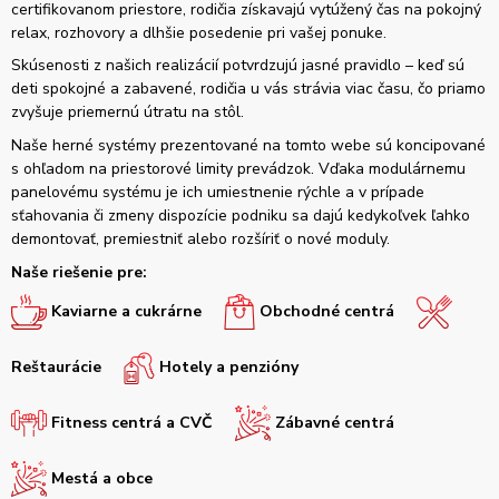
certifikovanom priestore, rodičia získavajú vytúžený čas na pokojný
relax, rozhovory a dlhšie posedenie pri vašej ponuke.
Skúsenosti z našich realizácií potvrdzujú jasné pravidlo – keď sú
deti spokojné a zabavené, rodičia u vás strávia viac času, čo priamo
zvyšuje priemernú útratu na stôl.
Naše herné systémy prezentované na tomto webe sú koncipované
s ohľadom na priestorové limity prevádzok. Vďaka modulárnemu
panelovému systému je ich umiestnenie rýchle a v prípade
sťahovania či zmeny dispozície podniku sa dajú kedykoľvek ľahko
demontovať, premiestniť alebo rozšíriť o nové moduly.
Naše riešenie pre:
Kaviarne a cukrárne
Obchodné centrá
Reštaurácie
Hotely a penzióny
Fitness centrá a CVČ
Zábavné centrá
Mestá a obce