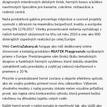
dizajnových interiérových detských ihrísk, herných boxov a kútikov
navrhnutých špeciálne pre kaviarne, cukrárne, reštaurácie a
rodinné centrá.
Naša produktová galéria prezentuje inšpirácie a vzorové projekty
vyvinuté s dôrazom na maximálnu bezpečnosť, kvalitu a európske
normy EN 1176:2017. Všetky prezentované riešenia vychádzajú z
našich bohatých skúseností na trhu od roku 2010 a viac ako 600
doterajších úspešných realizácií po celej Európe.
Web
CentraZabavy.sk
funguje ako náš dedikovaný online
showroom a katalóg produktov
REATEK Playgrounds
vyrábaných
priamo v Európe. Predstavujeme vám širokú škálu tematických
dizajnov a funkčných herných systémov, ktoré dokážu okamžite
zatraktívniť vašu prevádzku a zvýšiť jej celkovú návštevnosť v
priemere o 20 %.
Prezrite si predvádzané herné zostavy a objavte efektívny spôsob,
ako do svojho podniku priniesť novú vlnu zákazníkov. Výberom
vhodného modelu z našej ponuky získate nielen vizuálne príťažlivý
prvok, ale najmä silnú konkurenčnú výhodu, ktorá premení bežnú
návštevu na dlhodobú lojalitu celých rodín.
Každý herný prvok v našej ponuke je navrhnutý tak, aby slúžil ako