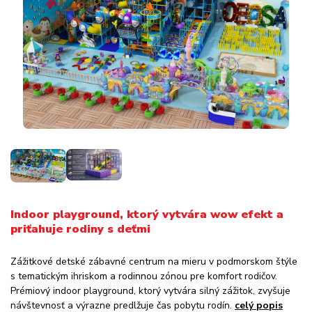
Indoor playground, ktorý vytvára wow efekt a
priťahuje rodiny s deťmi
Zážitkové detské zábavné centrum na mieru v podmorskom štýle
s tematickým ihriskom a rodinnou zónou pre komfort rodičov.
Prémiový indoor playground, ktorý vytvára silný zážitok, zvyšuje
návštevnosť a výrazne predlžuje čas pobytu rodín.
celý popis