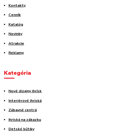
Kontakty
Cenník
Katalóg
Novinky
Atrakcie
Reklamy
Kategória
Nové dizajny ihrísk
Interiérové ihriská
Zábavné centrá
Ihriská na zákazku
Detské kútiky