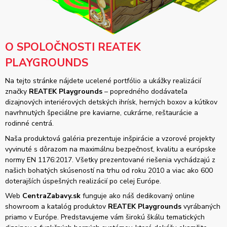
O SPOLOČNOSTI REATEK
PLAYGROUNDS
Na tejto stránke nájdete ucelené portfólio a ukážky realizácií
značky
REATEK Playgrounds
– popredného dodávateľa
dizajnových interiérových detských ihrísk, herných boxov a kútikov
navrhnutých špeciálne pre kaviarne, cukrárne, reštaurácie a
rodinné centrá.
Naša produktová galéria prezentuje inšpirácie a vzorové projekty
vyvinuté s dôrazom na maximálnu bezpečnosť, kvalitu a európske
normy EN 1176:2017. Všetky prezentované riešenia vychádzajú z
našich bohatých skúseností na trhu od roku 2010 a viac ako 600
doterajších úspešných realizácií po celej Európe.
Web
CentraZabavy.sk
funguje ako náš dedikovaný online
showroom a katalóg produktov
REATEK Playgrounds
vyrábaných
priamo v Európe. Predstavujeme vám širokú škálu tematických