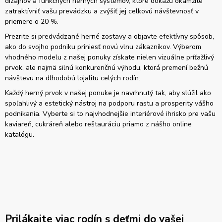
dizajnov a funkčných herných systémov, ktoré dokážu okamžite
zatraktívniť vašu prevádzku a zvýšiť jej celkovú návštevnosť v
priemere o 20 %.
Prezrite si predvádzané herné zostavy a objavte efektívny spôsob,
ako do svojho podniku priniesť novú vlnu zákazníkov. Výberom
vhodného modelu z našej ponuky získate nielen vizuálne príťažlivý
prvok, ale najmä silnú konkurenčnú výhodu, ktorá premení bežnú
návštevu na dlhodobú lojalitu celých rodín.
Každý herný prvok v našej ponuke je navrhnutý tak, aby slúžil ako
spoľahlivý a estetický nástroj na podporu rastu a prosperity vášho
podnikania. Vyberte si to najvhodnejšie interiérové ihrisko pre vašu
kaviareň, cukráreň alebo reštauráciu priamo z nášho online
katalógu.
Prilákajte viac rodín s deťmi do vašej