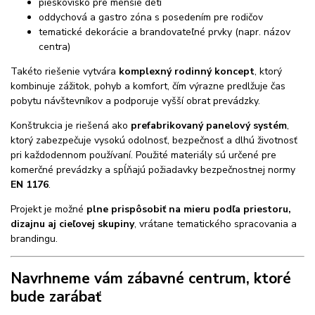
pieskovisko pre menšie deti
oddychová a gastro zóna s posedením pre rodičov
tematické dekorácie a brandovateľné prvky (napr. názov
centra)
Takéto riešenie vytvára
komplexný rodinný koncept
, ktorý
kombinuje zážitok, pohyb a komfort, čím výrazne predlžuje čas
pobytu návštevníkov a podporuje vyšší obrat prevádzky.
Konštrukcia je riešená ako
prefabrikovaný panelový systém
,
ktorý zabezpečuje vysokú odolnosť, bezpečnosť a dlhú životnosť
pri každodennom používaní. Použité materiály sú určené pre
komerčné prevádzky a spĺňajú požiadavky bezpečnostnej normy
EN 1176
.
Projekt je možné
plne prispôsobiť na mieru podľa priestoru,
dizajnu aj cieľovej skupiny
, vrátane tematického spracovania a
brandingu.
Navrhneme vám zábavné centrum, ktoré
bude zarábať