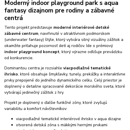
Moderný indoor playground park s aqua
fantasy dizajnom pre rodiny a zábavné
centrá
Tento projekt predstavuje
moderné interiérové detské
zábavné centrum
, navrhnuté v atraktívnom podmorskom
(underwater fantasy) štýle, ktorý vytvára silný vizuálny zážitok a
okamžite priťahuje pozornosť detí aj rodičov. Ide o prémiový
indoor playground koncept
, ktorý výrazne odlišuje prevádzku
od konkurencie.
Dominantou centra je rozsiahle
viacpodlažné tematické
ihrisko
, ktoré obsahuje šmykľavky, tunely, prekážky a interaktívne
prvky prepojené do jedného dynamického celku. Celý priestor je
doplnený o detailne spracované dekorácie morského sveta, ktoré
vytvárajú jedinečný zážitok z hry.
Projekt je doplnený o ďalšie funkčné zóny, ktoré zvyšujú
variabilitu a komfort návštevníkov:
viacpodlažné tematické interiérové ihrisko v aqua dizajne
otvorená detská zóna s mäkkými hernými prvkami