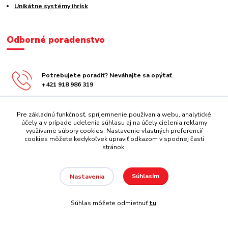
Unikátne systémy ihrísk
Odborné poradenstvo
Potrebujete poradiť? Neváhajte sa opýtať.
+421 918 986 319
obchod@centrazabavy.sk
Pre základnú funkčnosť, spríjemnenie používania webu, analytické
účely a v prípade udelenia súhlasu aj na účely cielenia reklamy
využívame súbory cookies. Nastavenie vlastných preferencií
cookies môžete kedykoľvek upraviť odkazom v spodnej časti
stránok.
Súhlasím
Nastavenia
Copyright 2008 - 2026 REATEK Playgrounds
Súhlas môžete odmietnuť
tu
.