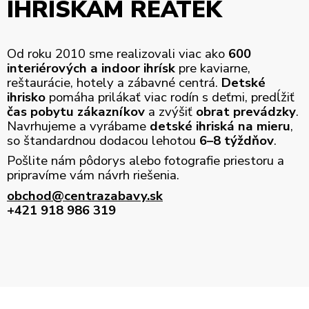
IHRISKÁM REATEK
Od roku 2010 sme realizovali viac ako
600
interiérových a indoor ihrísk
pre kaviarne,
reštaurácie, hotely a zábavné centrá.
Detské
ihrisko
pomáha prilákať viac rodín s deťmi, predĺžiť
čas pobytu zákazníkov
a zvýšiť
obrat prevádzky
.
Navrhujeme a vyrábame
detské ihriská na mieru
,
so štandardnou dodacou lehotou
6–8 týždňov
.
Pošlite nám pôdorys alebo fotografie priestoru a
pripravíme vám návrh riešenia.
obchod@centrazabavy.sk
+421 918 986 319