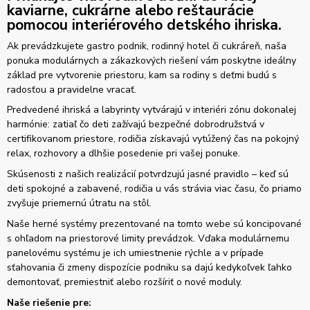
kaviarne, cukrárne alebo reštaurácie
pomocou interiérového detského ihriska.
Ak prevádzkujete gastro podnik, rodinný hotel či cukráreň, naša
ponuka modulárnych a zákazkových riešení vám poskytne ideálny
základ pre vytvorenie priestoru, kam sa rodiny s deťmi budú s
radosťou a pravidelne vracať.
Predvedené ihriská a labyrinty vytvárajú v interiéri zónu dokonalej
harmónie: zatiaľ čo deti zažívajú bezpečné dobrodružstvá v
certifikovanom priestore, rodičia získavajú vytúžený čas na pokojný
relax, rozhovory a dlhšie posedenie pri vašej ponuke.
Skúsenosti z našich realizácií potvrdzujú jasné pravidlo – keď sú
deti spokojné a zabavené, rodičia u vás strávia viac času, čo priamo
zvyšuje priemernú útratu na stôl.
Naše herné systémy prezentované na tomto webe sú koncipované
s ohľadom na priestorové limity prevádzok. Vďaka modulárnemu
panelovému systému je ich umiestnenie rýchle a v prípade
sťahovania či zmeny dispozície podniku sa dajú kedykoľvek ľahko
demontovať, premiestniť alebo rozšíriť o nové moduly.
Naše riešenie pre: