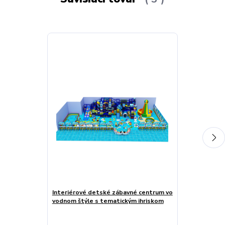
Interiérové detské zábavné centrum vo
Detské zábav
vodnom štýle s tematickým ihriskom
obrovským lo
dizajnom