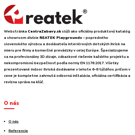
Webstránka
CentraZabavy.sk
slúži ako oficiálny produktový katalóg
a showroom divízie
REATEK Playgrounds
– popredného
slovenského výrobcu a dodávateľa interiérových detských ihrísk na
mieru pre firmy a komerčné prevádzky v celej Európe. Špecializujeme
sa na profesionálny 3D dizajn, zákazkové riešenie každého projektu a
nekompromisnú bezpečnosť podľa normy EN 1176:2017. Všetky
prezentované indoor ihriská dodávame v lehote 6–8 týždňov, pričom v
cene je kompletne zahrnutá odborná inštalácia, oficiálna certifikácia a
revízna správa na kľúč.
O nás
O nás
Referencie