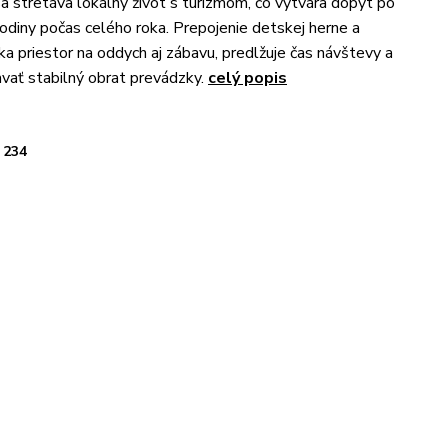
a stretáva lokálny život s turizmom, čo vytvára dopyt po
rodiny počas celého roka. Prepojenie detskej herne a
ka priestor na oddych aj zábavu, predlžuje čas návštevy a
vať stabilný obrat prevádzky.
celý popis
234