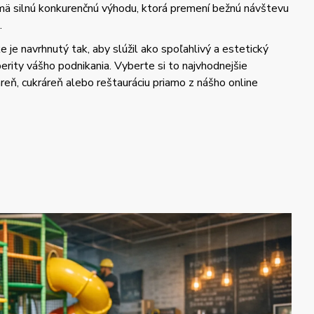
ajmä silnú konkurenčnú výhodu, ktorá premení bežnú návštevu
.
 je navrhnutý tak, aby slúžil ako spoľahlivý a estetický
erity vášho podnikania. Vyberte si to najvhodnejšie
iareň, cukráreň alebo reštauráciu priamo z nášho online