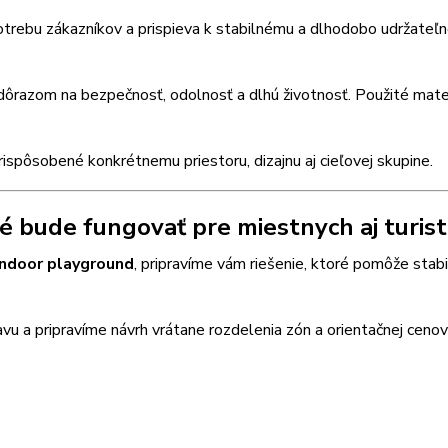
trebu zákazníkov a prispieva k stabilnému a dlhodobo udržateľ
s dôrazom na bezpečnosť, odolnosť a dlhú životnosť. Použité mate
prispôsobené konkrétnemu priestoru, dizajnu aj cieľovej skupine.
é bude fungovať pre miestnych aj turis
 indoor playground
, pripravíme vám riešenie, ktoré pomôže stabi
u a pripravíme návrh vrátane rozdelenia zón a orientačnej cenov