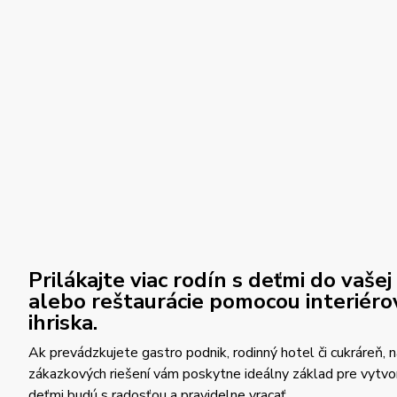
Prilákajte viac rodín s deťmi do vašej
alebo reštaurácie pomocou interiér
ihriska.
Ak prevádzkujete gastro podnik, rodinný hotel či cukráreň,
zákazkových riešení vám poskytne ideálny základ pre vytvor
deťmi budú s radosťou a pravidelne vracať.