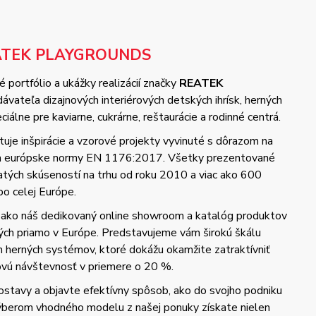
ATEK PLAYGROUNDS
 portfólio a ukážky realizácií značky
REATEK
vateľa dizajnových interiérových detských ihrísk, herných
iálne pre kaviarne, cukrárne, reštaurácie a rodinné centrá.
uje inšpirácie a vzorové projekty vyvinuté s dôrazom na
 a európske normy EN 1176:2017. Všetky prezentované
hatých skúseností na trhu od roku 2010 a viac ako 600
po celej Európe.
 ako náš dedikovaný online showroom a katalóg produktov
ých priamo v Európe. Predstavujeme vám širokú škálu
h herných systémov, ktoré dokážu okamžite zatraktívniť
kovú návštevnosť v priemere o 20 %.
ostavy a objavte efektívny spôsob, ako do svojho podniku
Výberom vhodného modelu z našej ponuky získate nielen