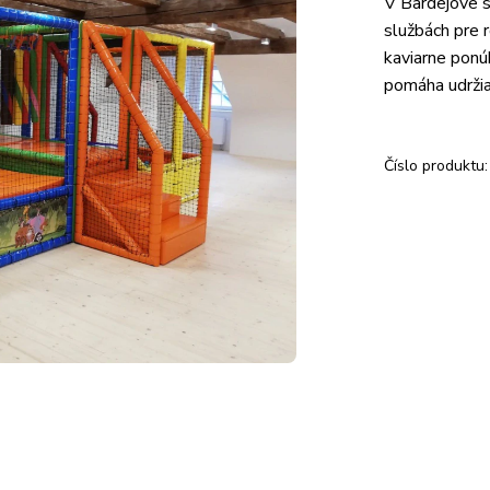
V Bardejove s
službách pre 
kaviarne ponú
pomáha udržia
Číslo produktu: