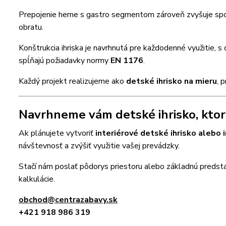
Prepojenie herne s gastro segmentom zároveň zvyšuje spo
obratu.
Konštrukcia ihriska je navrhnutá pre každodenné využitie, 
spĺňajú požiadavky normy
EN 1176
.
Každý projekt realizujeme ako
detské ihrisko na mieru
, 
Navrhneme vám detské ihrisko, ktor
Ak plánujete vytvoriť
interiérové detské ihrisko alebo
návštevnosť a zvýšiť využitie vašej prevádzky.
Stačí nám poslať pôdorys priestoru alebo základnú predstav
kalkulácie.
obchod@centrazabavy.sk
+421 918 986 319