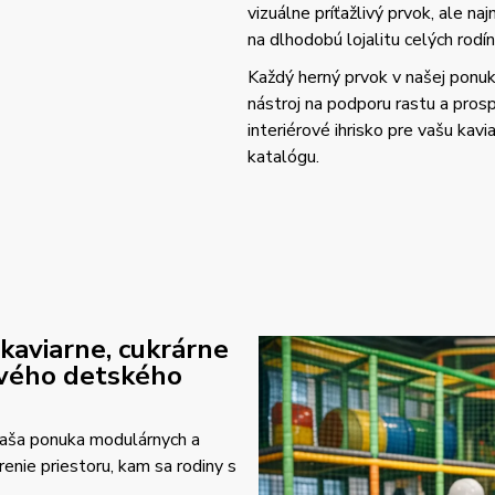
vizuálne príťažlivý prvok, ale n
na dlhodobú lojalitu celých rodín
Každý herný prvok v našej ponuke
nástroj na podporu rastu a prosp
interiérové ihrisko pre vašu kav
katalógu.
 kaviarne, cukrárne
ového detského
 naša ponuka modulárnych a
enie priestoru, kam sa rodiny s