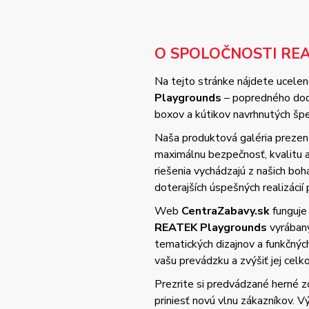
O SPOLOČNOSTI RE
Na tejto stránke nájdete ucelené
Playgrounds
– popredného dodá
boxov a kútikov navrhnutých špec
Naša produktová galéria prezent
maximálnu bezpečnosť, kvalitu
riešenia vychádzajú z našich bo
doterajších úspešných realizácií 
Web
CentraZabavy.sk
funguje
REATEK Playgrounds
vyrában
tematických dizajnov a funkčnýc
vašu prevádzku a zvýšiť jej cel
Prezrite si predvádzané herné z
priniesť novú vlnu zákazníkov. 