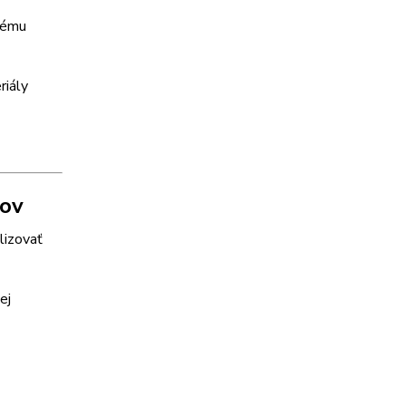
nému
riály
tov
lizovať
ej