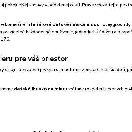
aj pokojnejšej zábavy v oddelenej časti. Práve vďaka tejto pestr
pre komerčné
interiérové detské ihriská
,
indoor playgroundy
 na pravidelné každodenné používanie, jednoduchú údržbu a bezpe
1176.
eru pre váš priestor
cký dizajn, pohybové prvky a samostatnú zónu pre menšie deti, pr
vrhneme
detské ihrisko na mieru
vrátane rozdelenia herných prv