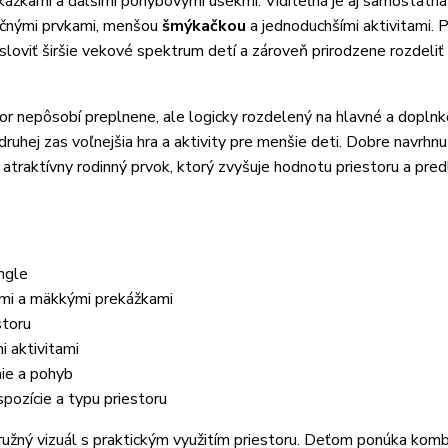
kážkami a ďalšími pohybovými úsekmi. Viditeľná je aj samostatn
ačnými prvkami, menšou
šmýkačkou
a jednoduchšími aktivitami. 
osloviť širšie vekové spektrum detí a zároveň prirodzene rozdeliť
stor nepôsobí preplnene, ale logicky rozdelený na hlavné a doplnk
ruhej zas voľnejšia hra a aktivity pre menšie deti. Dobre navrhn
traktívny rodinný prvok, ktorý zvyšuje hodnotu priestoru a predl
ngle
lmi a mäkkými prekážkami
storu
 aktivitami
nie a pohyb
pozície a typu priestoru
družný vizuál s praktickým využitím priestoru. Deťom ponúka komb