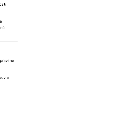
osti
a
čnú
ipravíme
kov a