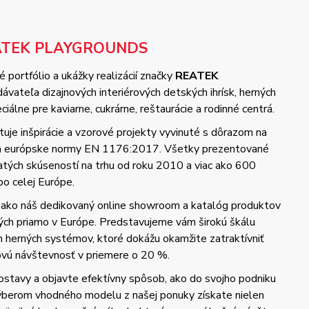
ATEK PLAYGROUNDS
 portfólio a ukážky realizácií značky
REATEK
vateľa dizajnových interiérových detských ihrísk, herných
iálne pre kaviarne, cukrárne, reštaurácie a rodinné centrá.
uje inšpirácie a vzorové projekty vyvinuté s dôrazom na
 a európske normy EN 1176:2017. Všetky prezentované
hatých skúseností na trhu od roku 2010 a viac ako 600
po celej Európe.
 ako náš dedikovaný online showroom a katalóg produktov
ých priamo v Európe. Predstavujeme vám širokú škálu
h herných systémov, ktoré dokážu okamžite zatraktívniť
kovú návštevnosť v priemere o 20 %.
ostavy a objavte efektívny spôsob, ako do svojho podniku
Výberom vhodného modelu z našej ponuky získate nielen