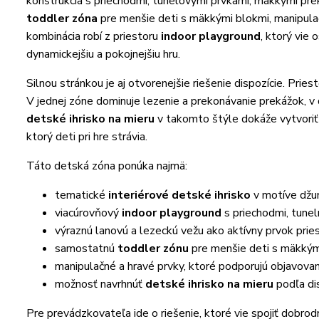
konštrukcia s priechodmi, tunelovými prvkami, mäkkými pre
toddler zóna
pre menšie deti s mäkkými blokmi, manipul
kombinácia robí z priestoru
indoor playground
, ktorý vie 
dynamickejšiu a pokojnejšiu hru.
Silnou stránkou je aj otvorenejšie riešenie dispozície. Prie
V jednej zóne dominuje lezenie a prekonávanie prekážok, v d
detské ihrisko na mieru
v takomto štýle dokáže vytvoriť a
ktorý deti pri hre strávia.
Táto detská zóna ponúka najmä:
tematické
interiérové detské ihrisko
v motíve džu
viacúrovňový
indoor playground
s priechodmi, tune
výraznú lanovú a lezeckú vežu ako aktívny prvok prie
samostatnú
toddler zónu
pre menšie deti s mäkkými
manipulačné a hravé prvky, ktoré podporujú objavova
možnosť navrhnúť
detské ihrisko na mieru
podľa dis
Pre prevádzkovateľa ide o riešenie, ktoré vie spojiť dobro