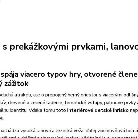
o s prekážkovými prvkami, lanov
spája viacero typov hry, otvorené člene
ý zážitok
oduchú atrakciu, ale o prepojený herný priestor s viacerými odlišn
tív
, drevené a zelené ladenie, tematické vstupy, palmové prvky 
zuálnu identitu. Vďaka tomu toto
interiérové detské ihrisko
nep
u.
a nachádza vysoká lanová a lezecká veža, ďalej viacúrovňová herná