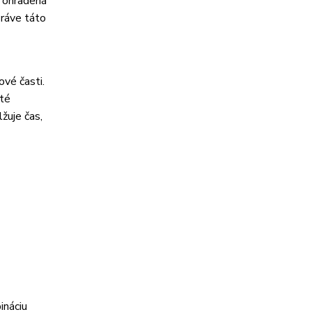
á ohradená
Práve táto
ové časti.
uté
žuje čas,
ináciu