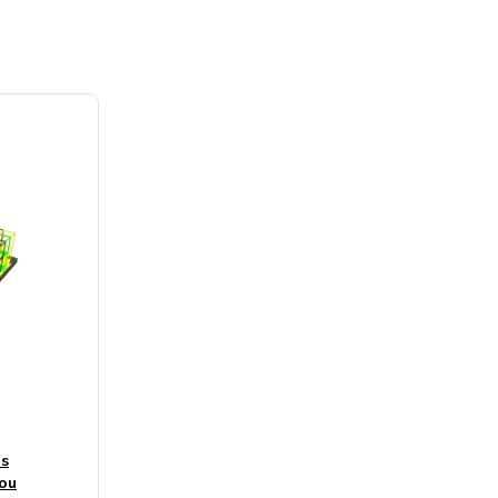
 s
kou