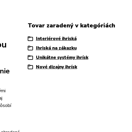
Tovar zaradený v kategóriách
Interiérové ihriská
ou
Ihriská na zákazku
Unikátne systémy ihrísk
Nové dizajny ihrísk
nie
ými
aj
ôsobí