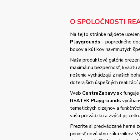
O SPOLOČNOSTI RE
Na tejto stránke nájdete ucelené
Playgrounds
– popredného dodá
boxov a kútikov navrhnutých špec
Naša produktová galéria prezent
maximálnu bezpečnosť, kvalitu
riešenia vychádzajú z našich bo
doterajších úspešných realizácií 
Web
CentraZabavy.sk
funguje
REATEK Playgrounds
vyrában
tematických dizajnov a funkčnýc
vašu prevádzku a zvýšiť jej cel
Prezrite si predvádzané herné z
priniesť novú vlnu zákazníkov. 