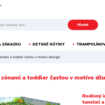
c
Hľadať
A ZÁKAZKU
DETSKÉ KÚTIKY
TRAMPOLÍNOV
zónami a toddler časťou v motíve džungle
i zónami a toddler časťou v motíve dž
Rodinný i
tunelmi a