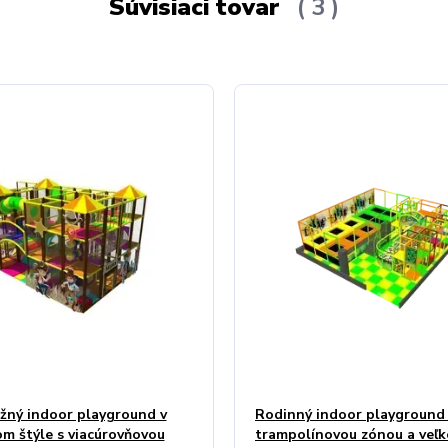
Súvisiaci tovar
3
žný indoor playground v
Rodinný indoor playground
m štýle s viacúrovňovou
trampolínovou zónou a veľ