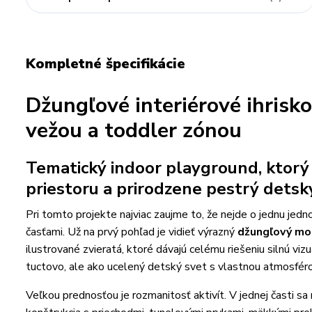
Kompletné špecifikácie
Džungľové interiérové ihrisk
vežou a toddler zónou
Tematický indoor playground, ktorý 
priestoru a prirodzene pestrý detsk
Pri tomto projekte najviac zaujme to, že nejde o jednu jedn
časťami. Už na prvý pohľad je vidieť výrazný
džungľový mo
ilustrované zvieratá, ktoré dávajú celému riešeniu silnú vi
tuctovo, ale ako ucelený detský svet s vlastnou atmosféro
Veľkou prednosťou je rozmanitosť aktivít. V jednej časti s