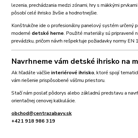
lezenia, prechádzania medzi zónami, hry s mäkkými prvkami 
pôsobí celé ihrisko živšie a hodnotnejšie.
Konštrukčne ide o profesionálny panelový systém určený 
moderné
detské herne
. Použité materiály sú pripravené
prevádzku, pričom návrh rešpektuje požiadavky normy EN 
Navrhneme vám detské ihrisko na mi
Ak hľadáte väčšie
interiérové ihrisko
, ktoré spojí temati
vám riešenie prispôsobené vášmu priestoru.
Stačí nám poslať pôdorys alebo základnú predstavu a na
orientačnej cenovej kalkulácie.
obchod@centrazabavy.sk
+421 918 986 319