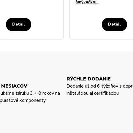
šmýkačkou
Detail
Detail
RÝCHLE DODANIE
 MESIACOV
Dodanie už od 6 týždňov s dopr
núkame záruku 3 + 8 rokov na
inštaláciou aj certifikáciou
a plastové komponenty