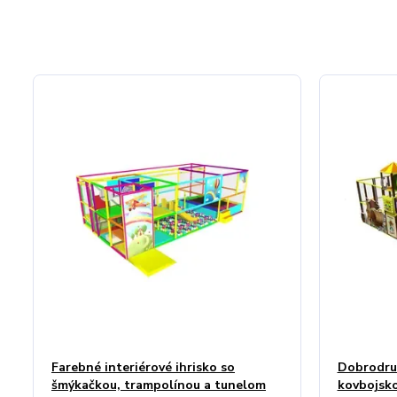
Farebné interiérové ihrisko so
Dobrodru
šmýkačkou, trampolínou a tunelom
kovbojsko