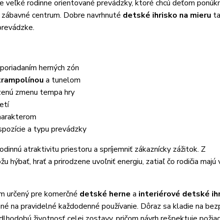
ne veľké rodinne orientované prevádzky, ktoré chcú deťom ponúkn
é zábavné centrum. Dobre navrhnuté
detské ihrisko na mieru
ta
 prevádzke.
poriadaním herných zón
trampolínou
a tunelom
odzenú zmenu tempa hry
etí
charakterom
spozície a typu prevádzky
dinnú atraktivitu priestoru a spríjemniť zákaznícky zážitok. Z
hýbať, hrať a prirodzene uvoľniť energiu, zatiaľ čo rodičia majú 
tém určený pre komerčné
detské herne
a
interiérové detské ih
vené na pravidelné každodenné používanie. Dôraz sa kladie na be
 dlhodobú životnosť celej zostavy, pričom návrh rešpektuje požia