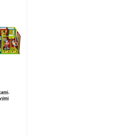
kami,
vými