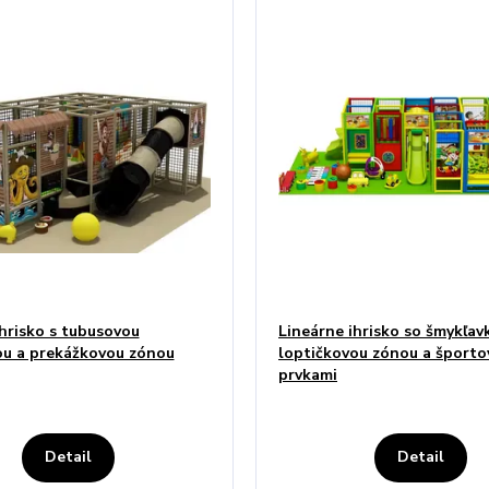
ihrisko s tubusovou
Lineárne ihrisko so šmykľav
ou a prekážkovou zónou
loptičkovou zónou a športo
prvkami
Detail
Detail