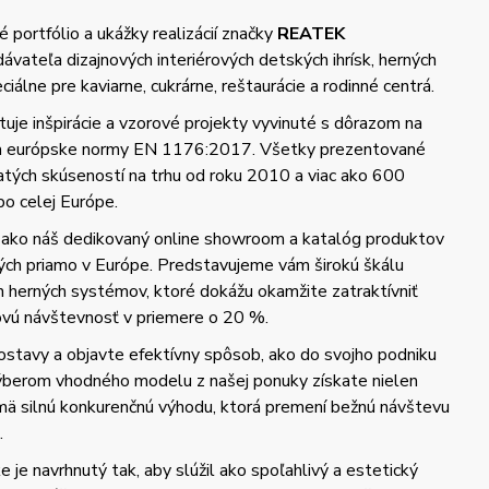
 portfólio a ukážky realizácií značky
REATEK
vateľa dizajnových interiérových detských ihrísk, herných
iálne pre kaviarne, cukrárne, reštaurácie a rodinné centrá.
uje inšpirácie a vzorové projekty vyvinuté s dôrazom na
 a európske normy EN 1176:2017. Všetky prezentované
hatých skúseností na trhu od roku 2010 a viac ako 600
po celej Európe.
 ako náš dedikovaný online showroom a katalóg produktov
ých priamo v Európe. Predstavujeme vám širokú škálu
h herných systémov, ktoré dokážu okamžite zatraktívniť
kovú návštevnosť v priemere o 20 %.
ostavy a objavte efektívny spôsob, ako do svojho podniku
Výberom vhodného modelu z našej ponuky získate nielen
ajmä silnú konkurenčnú výhodu, ktorá premení bežnú návštevu
.
 je navrhnutý tak, aby slúžil ako spoľahlivý a estetický