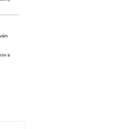
 vám
kov a