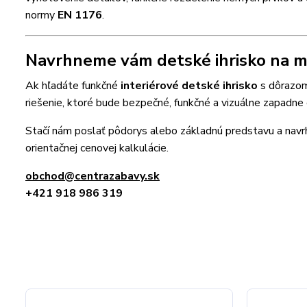
normy
EN 1176
.
Navrhneme vám detské ihrisko na mi
Ak hľadáte funkčné
interiérové detské ihrisko
s dôrazom 
riešenie, ktoré bude bezpečné, funkčné a vizuálne zapadne 
Stačí nám poslať pôdorys alebo základnú predstavu a na
orientačnej cenovej kalkulácie.
obchod@centrazabavy.sk
+421 918 986 319