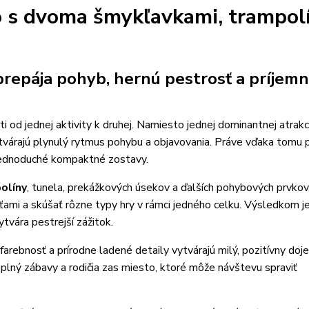
ko s dvoma šmykľavkami, trampol
prepája pohyb, hernú pestrosť a príjemn
i od jednej aktivity k druhej. Namiesto jednej dominantnej atrakc
vytvárajú plynulý rytmus pohybu a objavovania. Práve vďaka tomu 
 jednoduché kompaktné zostavy.
olíny
, tunela, prekážkových úsekov a ďalších pohybových prvkov
ťami a skúšať rôzne typy hry v rámci jedného celku. Výsledkom j
ytvára pestrejší zážitok.
á farebnosť a prírodne ladené detaily vytvárajú milý, pozitívny doj
r plný zábavy a rodičia zas miesto, ktoré môže návštevu spraviť