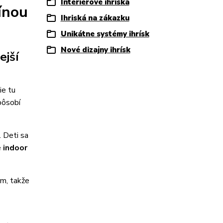
Interiérové ihriská
ínou
Ihriská na zákazku
Unikátne systémy ihrísk
Nové dizajny ihrísk
ejší
ie tu
pôsobí
. Deti sa
e
indoor
em, takže