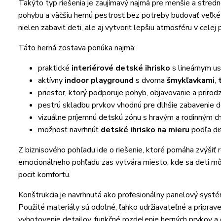
Takýto typ riešenia je zaujímavý najmä pre menšie a stred
pohybu a väčšiu hernú pestrosť bez potreby budovať veľk
nielen zabaviť deti, ale aj vytvoriť lepšiu atmosféru v celej
Táto herná zostava ponúka najmä:
praktické
interiérové detské ihrisko
s lineárnym us
aktívny
indoor playground
s dvoma
šmykľavkami
,
priestor, ktorý podporuje pohyb, objavovanie a prir
pestrú skladbu prvkov vhodnú pre dlhšie zabavenie d
vizuálne príjemnú detskú zónu s hravým a rodinným 
možnosť navrhnúť
detské ihrisko na mieru
podľa di
Z biznisového pohľadu ide o riešenie, ktoré pomáha zvýšiť ro
emocionálneho pohľadu zas vytvára miesto, kde sa deti môžu 
pocit komfortu.
Konštrukcia je navrhnutá ako profesionálny panelový sys
Použité materiály sú odolné, ľahko udržiavateľné a pripra
vyhotovenie detailov, funkčné rozdelenie herných prvkov a