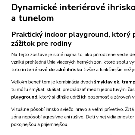
Dynamické interiérové ihris
a tunelom
Praktický indoor playground, ktorý 
zážitok pre rodiny
Na tejto zostave je silné najmä to, ako prirodzene vedie det
vzniká prehľadná línia viacerých herných zón, ktoré spolu 
toto
interiérové detské ihrisko
živšie a funkčnejšie než
Veľkým benefitom je kombinácia dvoch
šmykľaviek
,
tramp
tu môžu šmýkať, skákať, prechádzať medzi jednotlivými čas
playground
, ktorý si dlhšie udrží ich pozornosť a zároveň v
Vizuálne pôsobí ihrisko sviežo, hravo a veľmi prívetivo. Žlt
zóna nepôsobí agresívne ani rušivo. Deti v nej vidia priesto
pokojnejšou a príjemnejšou.