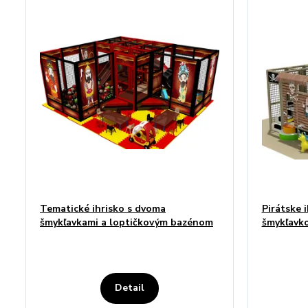
Tematické ihrisko s dvoma
Pirátske 
šmykľavkami a loptičkovým bazénom
šmykľavk
Detail