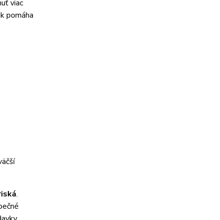
uť viac
k pomáha
väčší
riská
.
zpečné
davky