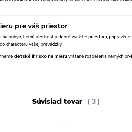
eru pre váš priestor
na pohyb, hernú pestrosť a dobré využitie priestoru, pripravíme
do charakteru vašej prevádzky.
vrhneme
detské ihrisko na mieru
vrátane rozdelenia herných prv
Súvisiaci tovar
3