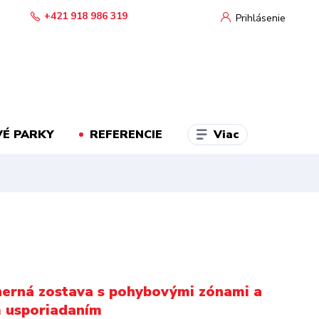
+421 918 986 319
Prihlásenie
Viac
É PARKY
REFERENCIE
herná zostava s pohybovými zónami a
m usporiadaním