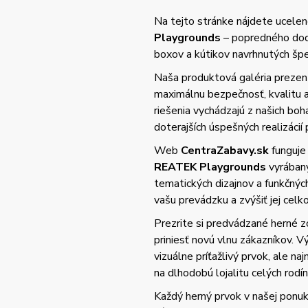
Na tejto stránke nájdete ucelené
Playgrounds
– popredného dodá
boxov a kútikov navrhnutých špec
Naša produktová galéria prezent
maximálnu bezpečnosť, kvalitu
riešenia vychádzajú z našich bo
doterajších úspešných realizácií 
Web
CentraZabavy.sk
funguje
REATEK Playgrounds
vyrában
tematických dizajnov a funkčnýc
vašu prevádzku a zvýšiť jej cel
Prezrite si predvádzané herné z
priniesť novú vlnu zákazníkov. 
vizuálne príťažlivý prvok, ale n
na dlhodobú lojalitu celých rodín
Každý herný prvok v našej ponuke