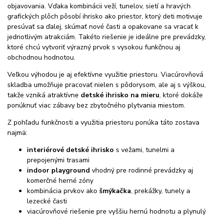
objavovania. Vďaka kombinácii veží, tunelov, sietí a hravých
grafických plôch pôsobí ihrisko ako priestor, ktorý deti motivuje
presúvať sa ďalej, skúmať nové časti a opakovane sa vracať k
jednotlivým atrakciám. Takéto riešenie je ideálne pre prevádzky,
ktoré chcú vytvoriť výrazný prvok s vysokou funkčnou aj
obchodnou hodnotou.
Veľkou výhodou je aj efektívne využitie priestoru. Viacúrovňová
skladba umožňuje pracovať nielen s pôdorysom, ale aj s výškou,
takže vzniká atraktívne
detské ihrisko na mieru
, ktoré dokáže
ponúknuť viac zábavy bez zbytočného plytvania miestom.
Z pohľadu funkčnosti a využitia priestoru ponúka táto zostava
najmä:
interiérové detské ihrisko
s vežami, tunelmi a
prepojenými trasami
indoor playground
vhodný pre rodinné prevádzky aj
komerčné herné zóny
kombinácia prvkov ako
šmýkačka
, prekážky, tunely a
lezecké časti
viacúrovňové riešenie pre vyššiu hernú hodnotu a plynulý