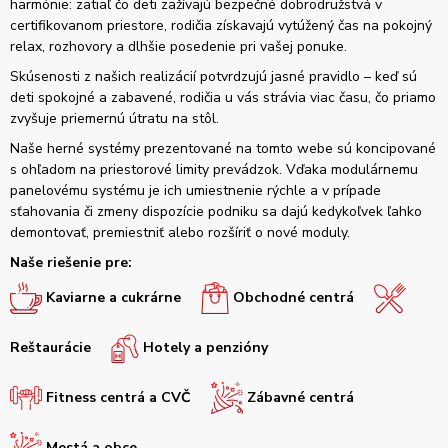
harmónie: zatiaľ čo deti zažívajú bezpečné dobrodružstvá v
certifikovanom priestore, rodičia získavajú vytúžený čas na pokojný
relax, rozhovory a dlhšie posedenie pri vašej ponuke.
Skúsenosti z našich realizácií potvrdzujú jasné pravidlo – keď sú
deti spokojné a zabavené, rodičia u vás strávia viac času, čo priamo
zvyšuje priemernú útratu na stôl.
Naše herné systémy prezentované na tomto webe sú koncipované
s ohľadom na priestorové limity prevádzok. Vďaka modulárnemu
panelovému systému je ich umiestnenie rýchle a v prípade
sťahovania či zmeny dispozície podniku sa dajú kedykoľvek ľahko
demontovať, premiestniť alebo rozšíriť o nové moduly.
Naše riešenie pre:
Kaviarne a cukrárne
Obchodné centrá
Reštaurácie
Hotely a penzióny
Fitness centrá a CVČ
Zábavné centrá
Mestá a obce