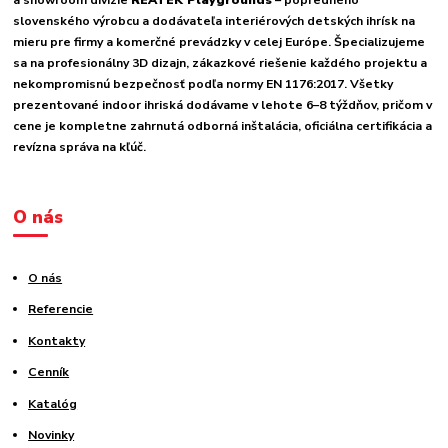
a showroom divízie
REATEK Playgrounds
– popredného
slovenského výrobcu a dodávateľa interiérových detských ihrísk na
mieru pre firmy a komerčné prevádzky v celej Európe. Špecializujeme
sa na profesionálny 3D dizajn, zákazkové riešenie každého projektu a
nekompromisnú bezpečnosť podľa normy EN 1176:2017. Všetky
prezentované indoor ihriská dodávame v lehote 6–8 týždňov, pričom v
cene je kompletne zahrnutá odborná inštalácia, oficiálna certifikácia a
revízna správa na kľúč.
O nás
O nás
Referencie
Kontakty
Cenník
Katalóg
Novinky