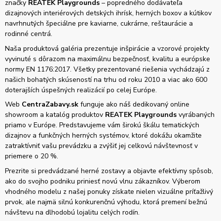
značky
REATEK Playgrounds
– popredného dodávateľa
dizajnových interiérových detských ihrísk, herných boxov a kútikov
navrhnutých špeciálne pre kaviarne, cukrárne, reštaurácie a
rodinné centrá.
Naša produktová galéria prezentuje inšpirácie a vzorové projekty
vyvinuté s dôrazom na maximálnu bezpečnosť, kvalitu a európske
normy EN 1176:2017. Všetky prezentované riešenia vychádzajú z
našich bohatých skúseností na trhu od roku 2010 a viac ako 600
doterajších úspešných realizácií po celej Európe.
Web
CentraZabavy.sk
funguje ako náš dedikovaný online
showroom a katalóg produktov
REATEK Playgrounds
vyrábaných
priamo v Európe. Predstavujeme vám širokú škálu tematických
dizajnov a funkčných herných systémov, ktoré dokážu okamžite
zatraktívniť vašu prevádzku a zvýšiť jej celkovú návštevnosť v
priemere o 20 %.
Prezrite si predvádzané herné zostavy a objavte efektívny spôsob,
ako do svojho podniku priniesť novú vlnu zákazníkov. Výberom
vhodného modelu z našej ponuky získate nielen vizuálne príťažlivý
prvok, ale najmä silnú konkurenčnú výhodu, ktorá premení bežnú
návštevu na dlhodobú lojalitu celých rodín.