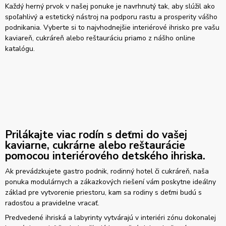
Každý herný prvok v našej ponuke je navrhnutý tak, aby slúžil ako
spoľahlivý a estetický nástroj na podporu rastu a prosperity vášho
podnikania. Vyberte si to najvhodnejšie interiérové ihrisko pre vašu
kaviareň, cukráreň alebo reštauráciu priamo z nášho online
katalógu.
Prilákajte viac rodín s deťmi do vašej
kaviarne, cukrárne alebo reštaurácie
pomocou interiérového detského ihriska.
Ak prevádzkujete gastro podnik, rodinný hotel či cukráreň, naša
ponuka modulárnych a zákazkových riešení vám poskytne ideálny
základ pre vytvorenie priestoru, kam sa rodiny s deťmi budú s
radosťou a pravidelne vracať.
Predvedené ihriská a labyrinty vytvárajú v interiéri zónu dokonalej