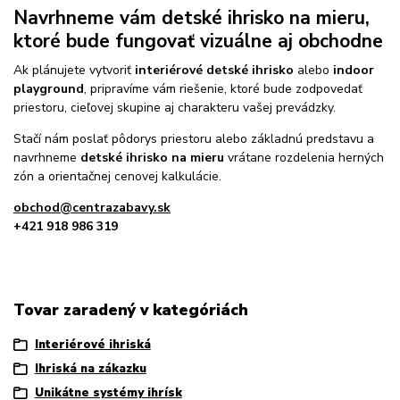
Navrhneme vám detské ihrisko na mieru,
ktoré bude fungovať vizuálne aj obchodne
Ak plánujete vytvoriť
interiérové detské ihrisko
alebo
indoor
playground
, pripravíme vám riešenie, ktoré bude zodpovedať
priestoru, cieľovej skupine aj charakteru vašej prevádzky.
Stačí nám poslať pôdorys priestoru alebo základnú predstavu a
navrhneme
detské ihrisko na mieru
vrátane rozdelenia herných
zón a orientačnej cenovej kalkulácie.
obchod@centrazabavy.sk
+421 918 986 319
Tovar zaradený v kategóriách
Interiérové ihriská
Ihriská na zákazku
Unikátne systémy ihrísk