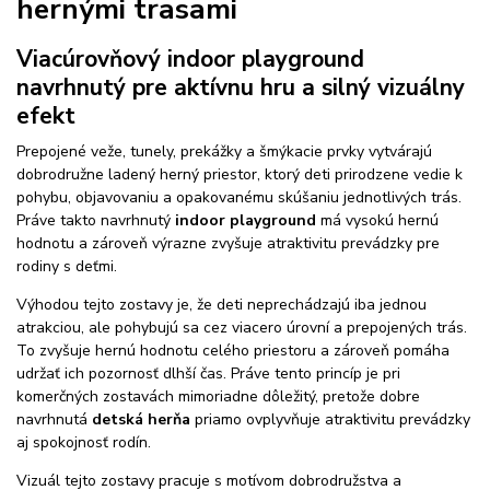
hernými trasami
Viacúrovňový indoor playground
navrhnutý pre aktívnu hru a silný vizuálny
efekt
Prepojené veže, tunely, prekážky a šmýkacie prvky vytvárajú
dobrodružne ladený herný priestor, ktorý deti prirodzene vedie k
pohybu, objavovaniu a opakovanému skúšaniu jednotlivých trás.
Práve takto navrhnutý
indoor playground
má vysokú hernú
hodnotu a zároveň výrazne zvyšuje atraktivitu prevádzky pre
rodiny s deťmi.
Výhodou tejto zostavy je, že deti neprechádzajú iba jednou
atrakciou, ale pohybujú sa cez viacero úrovní a prepojených trás.
To zvyšuje hernú hodnotu celého priestoru a zároveň pomáha
udržať ich pozornosť dlhší čas. Práve tento princíp je pri
komerčných zostavách mimoriadne dôležitý, pretože dobre
navrhnutá
detská herňa
priamo ovplyvňuje atraktivitu prevádzky
aj spokojnosť rodín.
Vizuál tejto zostavy pracuje s motívom dobrodružstva a