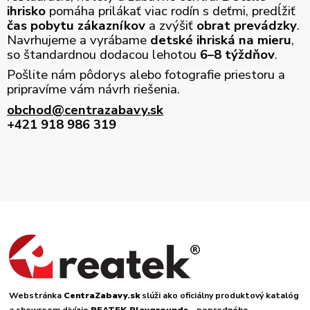
ihrisko
pomáha prilákať viac rodín s deťmi, predĺžiť
čas pobytu zákazníkov
a zvýšiť
obrat prevádzky
.
Navrhujeme a vyrábame
detské ihriská na mieru
,
so štandardnou dodacou lehotou
6–8 týždňov
.
Pošlite nám pôdorys alebo fotografie priestoru a
pripravíme vám návrh riešenia.
obchod@centrazabavy.sk
+421 918 986 319
Webstránka
CentraZabavy.sk
slúži ako oficiálny produktový katalóg