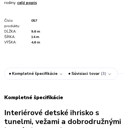
rodiny.
celý popis
Číslo
057
produktu:
DĹŽKA:
9,6 m
ŠÍRKA:
14 m
VÝŠKA:
4,6 m
Kompletné špecifikácie
Súvisiaci tovar
3
Kompletné špecifikácie
Interiérové detské ihrisko s
tunelmi, vežami a dobrodružnými