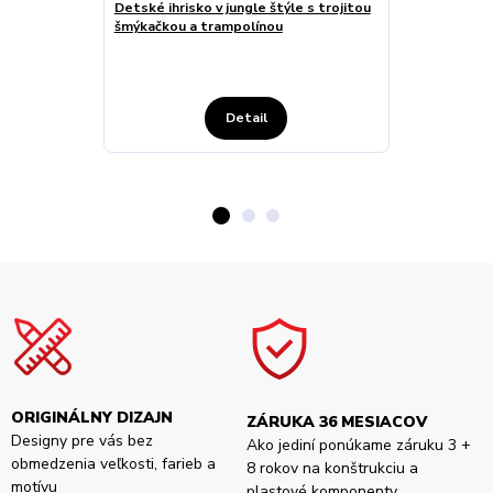
Detské ihrisko v jungle štýle s trojitou
Interiérové d
šmýkačkou a trampolínou
šmýkačkou a 
komerčné pri
Detail
ORIGINÁLNY DIZAJN
ZÁRUKA 36 MESIACOV
Designy pre vás bez
Ako jediní ponúkame záruku 3 +
obmedzenia veľkosti, farieb a
8 rokov na konštrukciu a
motívu
plastové komponenty