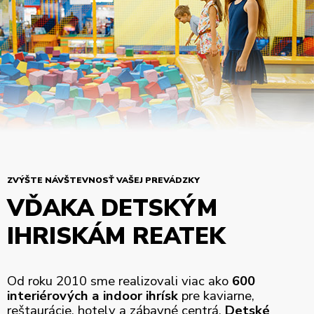
ZVÝŠTE NÁVŠTEVNOSŤ VAŠEJ PREVÁDZKY
VĎAKA DETSKÝM
IHRISKÁM REATEK
Od roku 2010 sme realizovali viac ako
600
interiérových a indoor ihrísk
pre kaviarne,
reštaurácie, hotely a zábavné centrá.
Detské