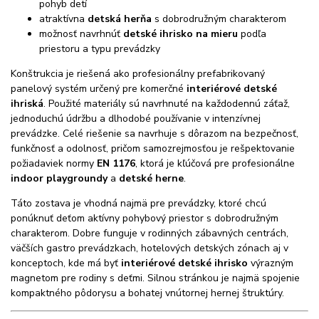
pohyb detí
atraktívna
detská herňa
s dobrodružným charakterom
možnosť navrhnúť
detské ihrisko na mieru
podľa
priestoru a typu prevádzky
Konštrukcia je riešená ako profesionálny prefabrikovaný
panelový systém určený pre komerčné
interiérové detské
ihriská
. Použité materiály sú navrhnuté na každodennú záťaž,
jednoduchú údržbu a dlhodobé používanie v intenzívnej
prevádzke. Celé riešenie sa navrhuje s dôrazom na bezpečnosť,
funkčnosť a odolnosť, pričom samozrejmosťou je rešpektovanie
požiadaviek normy
EN 1176
, ktorá je kľúčová pre profesionálne
indoor playgroundy
a
detské herne
.
Táto zostava je vhodná najmä pre prevádzky, ktoré chcú
ponúknuť deťom aktívny pohybový priestor s dobrodružným
charakterom. Dobre funguje v rodinných zábavných centrách,
väčších gastro prevádzkach, hotelových detských zónach aj v
konceptoch, kde má byť
interiérové detské ihrisko
výrazným
magnetom pre rodiny s deťmi. Silnou stránkou je najmä spojenie
kompaktného pôdorysu a bohatej vnútornej hernej štruktúry.